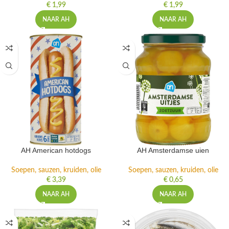
€
1,99
€
1,99
NAAR AH
NAAR AH
AH American hotdogs
AH Amsterdamse uien
Soepen, sauzen, kruiden, olie
Soepen, sauzen, kruiden, olie
€
3,39
€
0,65
NAAR AH
NAAR AH