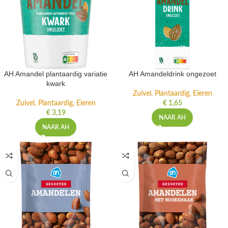
AH Amandel plantaardig variatie
AH Amandeldrink ongezoet
kwark
Zuivel, Plantaardig, Eieren
Zuivel, Plantaardig, Eieren
€
1,65
€
3,19
NAAR AH
NAAR AH