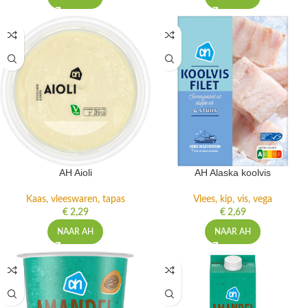
AH Aioli
AH Alaska koolvis
Kaas, vleeswaren, tapas
Vlees, kip, vis, vega
€
2,29
€
2,69
NAAR AH
NAAR AH