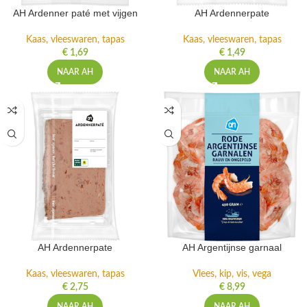
AH Ardenner paté met vijgen
AH Ardennerpate
Kaas, vleeswaren, tapas
Kaas, vleeswaren, tapas
€
1,69
€
1,49
NAAR AH
NAAR AH
AH Ardennerpate
AH Argentijnse garnaal
Kaas, vleeswaren, tapas
Vlees, kip, vis, vega
€
2,75
€
8,99
NAAR AH
NAAR AH