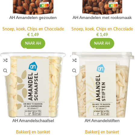
AH Amandelen gezouten
AH Amandelen met rooksmaak
Snoep, koek, Chips en Chocolade
Snoep, koek, Chips en Chocolade
€
1,49
€
1,49
NAAR AH
NAAR AH
AH Amandelschaafsel
AH Amandelstiften
Bakkerij en banket
Bakkerij en banket