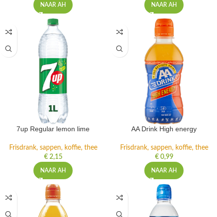
NAAR AH
NAAR AH
7up Regular lemon lime
AA Drink High energy
Frisdrank, sappen, koffie, thee
Frisdrank, sappen, koffie, thee
€
2,15
€
0,99
NAAR AH
NAAR AH