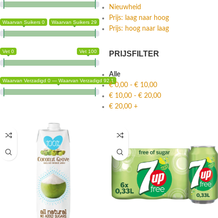
Nieuwheid
Prijs: laag naar hoog
Waarvan Suikers 0
Waarvan Suikers 29
Prijs: hoog naar laag
Vet 0
Vet 100
PRIJSFILTER
Alle
Waarvan Verzadigd 0 — Waarvan Verzadigd 92.1
€
0,00
-
€
10,00
€
10,00
-
€
20,00
€
20,00
+