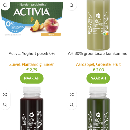
Activia Yoghurt perzik 0%
AH 80% groentesap komkommer
Zuivel, Plantaardig, Eieren
Aardappel, Groente, Fruit
€
2,79
€
2,03
NAAR AH
NAAR AH