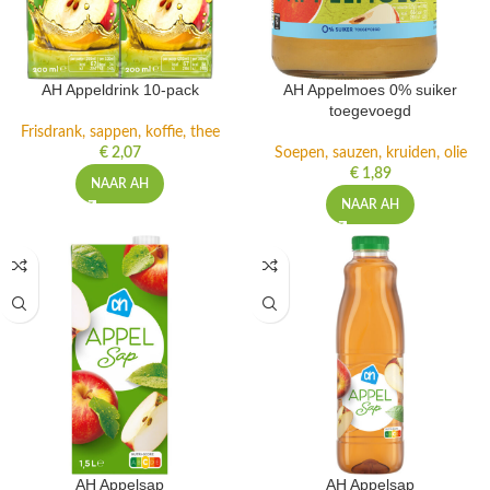
AH Appeldrink 10-pack
AH Appelmoes 0% suiker
toegevoegd
Frisdrank, sappen, koffie, thee
€
2,07
Soepen, sauzen, kruiden, olie
€
1,89
NAAR AH
NAAR AH
AH Appelsap
AH Appelsap