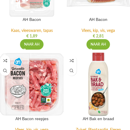
AH Bacon
AH Bacon
Kaas, vleeswaren, tapas
Vlees, kip, vis, vega
€
1,89
€
2,81
NAAR AH
NAAR AH
AH Bacon reepjes
AH Bak en braad