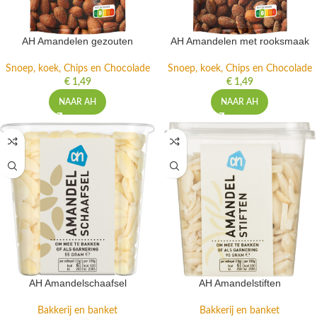
AH Amandelen gezouten
AH Amandelen met rooksmaak
Snoep, koek, Chips en Chocolade
Snoep, koek, Chips en Chocolade
€
1,49
€
1,49
NAAR AH
NAAR AH
AH Amandelschaafsel
AH Amandelstiften
Bakkerij en banket
Bakkerij en banket