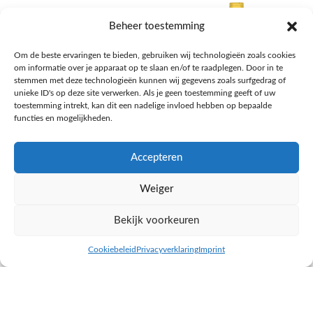
Beheer toestemming
Om de beste ervaringen te bieden, gebruiken wij technologieën zoals cookies
om informatie over je apparaat op te slaan en/of te raadplegen. Door in te
stemmen met deze technologieën kunnen wij gegevens zoals surfgedrag of
unieke ID's op deze site verwerken. Als je geen toestemming geeft of uw
toestemming intrekt, kan dit een nadelige invloed hebben op bepaalde
functies en mogelijkheden.
Accepteren
AH Appelsap 6-pack
AH Arachide olie
Weiger
Frisdrank, sappen, koffie, thee
Pasta, rijst en wereldkeuken
€
1,66
€
4,49
Bekijk voorkeuren
NAAR AH
NAAR AH
Cookiebeleid
Privacyverklaring
Imprint
inkel op
Filters