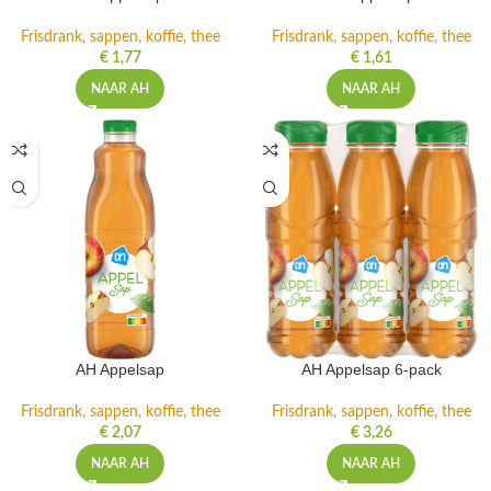
Frisdrank, sappen, koffie, thee
Frisdrank, sappen, koffie, thee
€
1,77
€
1,61
NAAR AH
NAAR AH
AH Appelsap
AH Appelsap 6-pack
Frisdrank, sappen, koffie, thee
Frisdrank, sappen, koffie, thee
€
2,07
€
3,26
NAAR AH
NAAR AH