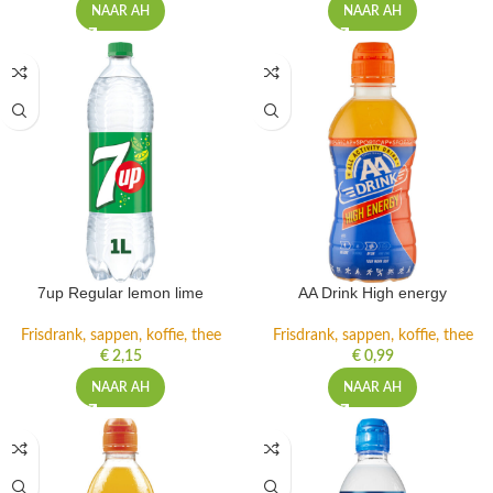
NAAR AH
NAAR AH
7up Regular lemon lime
AA Drink High energy
Frisdrank, sappen, koffie, thee
Frisdrank, sappen, koffie, thee
€
2,15
€
0,99
NAAR AH
NAAR AH