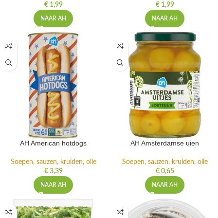
€
1,99
€
1,99
NAAR AH
NAAR AH
AH American hotdogs
AH Amsterdamse uien
Soepen, sauzen, kruiden, olie
Soepen, sauzen, kruiden, olie
€
3,39
€
0,65
NAAR AH
NAAR AH