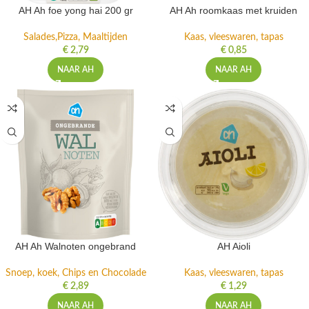
AH Ah foe yong hai 200 gr
AH Ah roomkaas met kruiden
Salades,Pizza, Maaltijden
Kaas, vleeswaren, tapas
€
2,79
€
0,85
NAAR AH
NAAR AH
AH Ah Walnoten ongebrand
AH Aioli
Snoep, koek, Chips en Chocolade
Kaas, vleeswaren, tapas
€
2,89
€
1,29
NAAR AH
NAAR AH