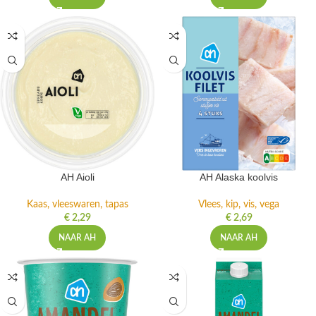
AH Aioli
AH Alaska koolvis
Kaas, vleeswaren, tapas
Vlees, kip, vis, vega
€
2,29
€
2,69
NAAR AH
NAAR AH