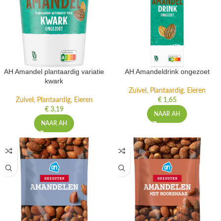
AH Amandel plantaardig variatie
AH Amandeldrink ongezoet
kwark
Zuivel, Plantaardig, Eieren
Zuivel, Plantaardig, Eieren
€
1,65
€
3,19
NAAR AH
NAAR AH