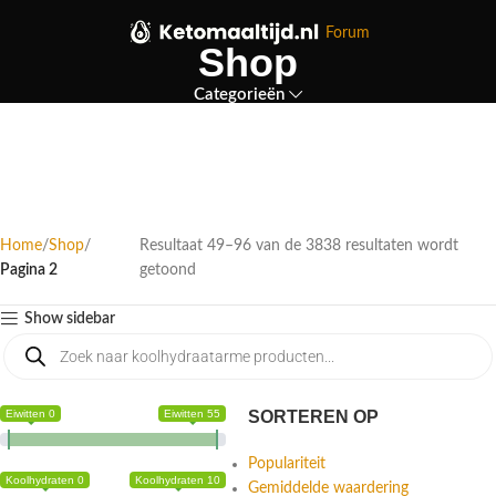
Forum
Shop
Categorieën
Home
Shop
Resultaat 49–96 van de 3838 resultaten wordt
Pagina 2
getoond
Show sidebar
Eiwitten 0
Eiwitten 55
SORTEREN OP
Populariteit
Koolhydraten 0
Koolhydraten 10
Gemiddelde waardering