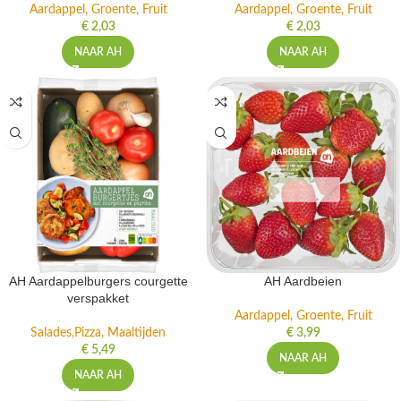
Aardappel, Groente, Fruit
Aardappel, Groente, Fruit
€
2,03
€
2,03
NAAR AH
NAAR AH
AH Aardappelburgers courgette
AH Aardbeien
verspakket
Aardappel, Groente, Fruit
Salades,Pizza, Maaltijden
€
3,99
€
5,49
NAAR AH
NAAR AH