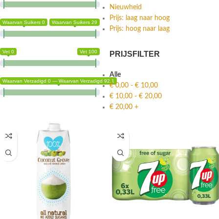
Nieuwheid
Prijs: laag naar hoog
Waarvan Suikers 0
Waarvan Suikers 29
Prijs: hoog naar laag
Vet 0
Vet 100
PRIJSFILTER
Alle
Waarvan Verzadigd 0 — Waarvan Verzadigd 92.1
€
0,00
-
€
10,00
€
10,00
-
€
20,00
€
20,00
+