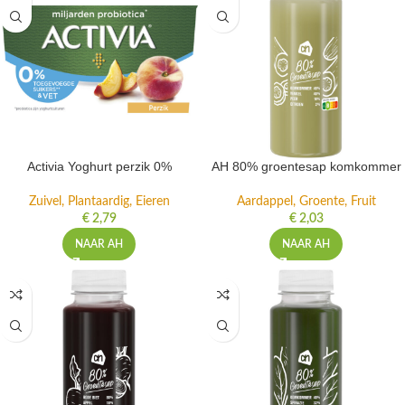
Activia Yoghurt perzik 0%
AH 80% groentesap komkommer
Zuivel, Plantaardig, Eieren
Aardappel, Groente, Fruit
€
2,79
€
2,03
NAAR AH
NAAR AH