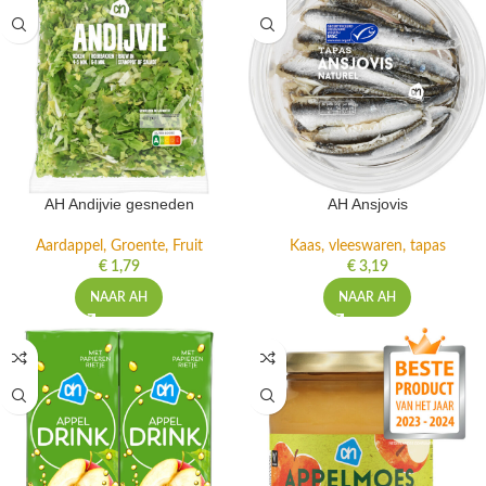
AH Andijvie gesneden
AH Ansjovis
Aardappel, Groente, Fruit
Kaas, vleeswaren, tapas
€
1,79
€
3,19
NAAR AH
NAAR AH