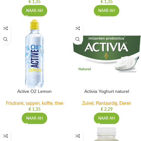
€
1,35
€
1,35
NAAR AH
NAAR AH
Active O2 Lemon
Activia Yoghurt naturel
Frisdrank, sappen, koffie, thee
Zuivel, Plantaardig, Eieren
€
1,35
€
2,29
NAAR AH
NAAR AH