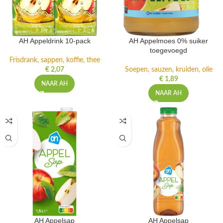
AH Appeldrink 10-pack
AH Appelmoes 0% suiker
toegevoegd
Frisdrank, sappen, koffie, thee
€
2,07
Soepen, sauzen, kruiden, olie
€
1,89
NAAR AH
NAAR AH
AH Appelsap
AH Appelsap