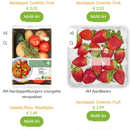
Aardappel, Groente, Fruit
Aardappel, Groente, Fruit
€
2,03
€
2,03
NAAR AH
NAAR AH
AH Aardappelburgers courgette
AH Aardbeien
verspakket
Aardappel, Groente, Fruit
Salades,Pizza, Maaltijden
€
3,99
€
5,49
NAAR AH
NAAR AH