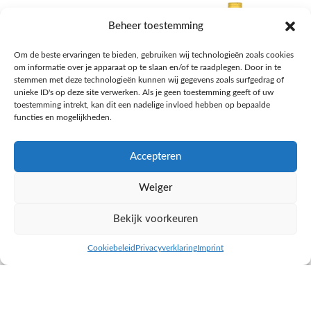
Beheer toestemming
Om de beste ervaringen te bieden, gebruiken wij technologieën zoals cookies
om informatie over je apparaat op te slaan en/of te raadplegen. Door in te
stemmen met deze technologieën kunnen wij gegevens zoals surfgedrag of
unieke ID's op deze site verwerken. Als je geen toestemming geeft of uw
toestemming intrekt, kan dit een nadelige invloed hebben op bepaalde
functies en mogelijkheden.
Accepteren
AH Appelsap 6-pack
AH Arachide olie
Weiger
Frisdrank, sappen, koffie, thee
Pasta, rijst en wereldkeuken
€
1,66
€
4,49
Bekijk voorkeuren
NAAR AH
NAAR AH
Cookiebeleid
Privacyverklaring
Imprint
inkel op
Filters