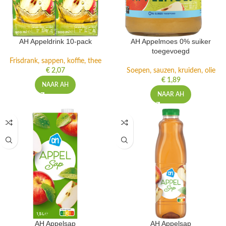
AH Appeldrink 10-pack
AH Appelmoes 0% suiker
toegevoegd
Frisdrank, sappen, koffie, thee
€
2,07
Soepen, sauzen, kruiden, olie
€
1,89
NAAR AH
NAAR AH
AH Appelsap
AH Appelsap