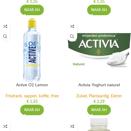
€
1,35
€
1,35
NAAR AH
NAAR AH
Active O2 Lemon
Activia Yoghurt naturel
Frisdrank, sappen, koffie, thee
Zuivel, Plantaardig, Eieren
€
1,35
€
2,29
NAAR AH
NAAR AH