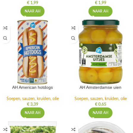
€
1,99
€
1,99
NAAR AH
NAAR AH
AH American hotdogs
AH Amsterdamse uien
Soepen, sauzen, kruiden, olie
Soepen, sauzen, kruiden, olie
€
3,39
€
0,65
NAAR AH
NAAR AH