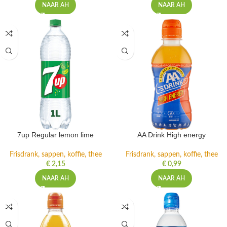
NAAR AH
NAAR AH
7up Regular lemon lime
AA Drink High energy
Frisdrank, sappen, koffie, thee
Frisdrank, sappen, koffie, thee
€
2,15
€
0,99
NAAR AH
NAAR AH