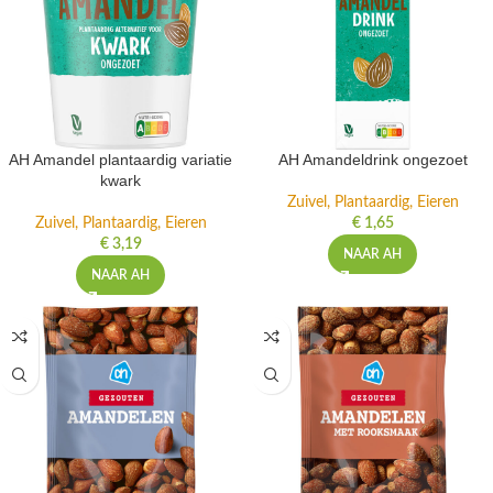
AH Amandel plantaardig variatie
AH Amandeldrink ongezoet
kwark
Zuivel, Plantaardig, Eieren
Zuivel, Plantaardig, Eieren
€
1,65
€
3,19
NAAR AH
NAAR AH