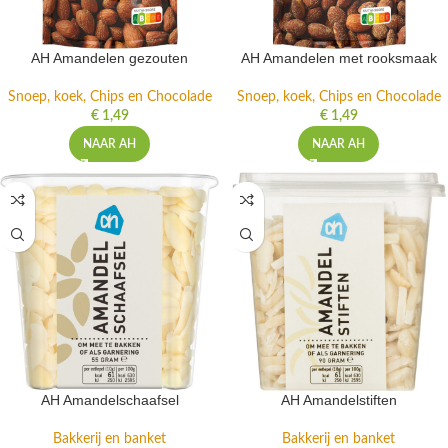
AH Amandelen gezouten
AH Amandelen met rooksmaak
Snoep, koek, Chips en Chocolade
Snoep, koek, Chips en Chocolade
€
1,49
€
1,49
NAAR AH
NAAR AH
AH Amandelschaafsel
AH Amandelstiften
Bakkerij en banket
Bakkerij en banket