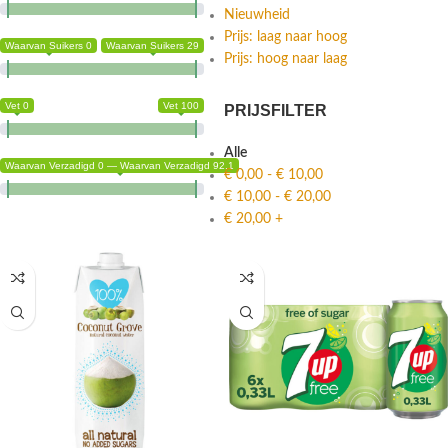
Nieuwheid
Prijs: laag naar hoog
Waarvan Suikers 0
Waarvan Suikers 29
Prijs: hoog naar laag
Vet 0
Vet 100
PRIJSFILTER
Alle
Waarvan Verzadigd 0 — Waarvan Verzadigd 92.1
€
0,00
-
€
10,00
€
10,00
-
€
20,00
€
20,00
+