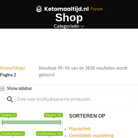
Forum
Shop
Categorieën
Home
Shop
Resultaat 49–96 van de 3838 resultaten wordt
Pagina 2
getoond
Show sidebar
Eiwitten 0
Eiwitten 55
SORTEREN OP
Populariteit
Koolhydraten 0
Koolhydraten 10
Gemiddelde waardering