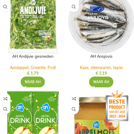
AH Andijvie gesneden
AH Ansjovis
Aardappel, Groente, Fruit
Kaas, vleeswaren, tapas
€
1,79
€
3,19
NAAR AH
NAAR AH