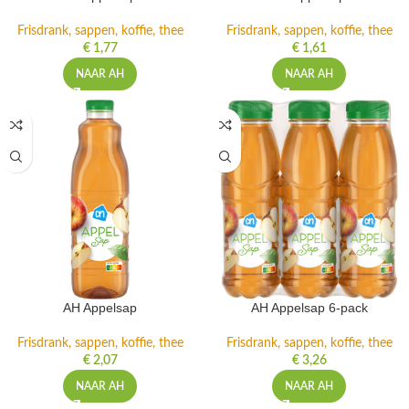
Frisdrank, sappen, koffie, thee
Frisdrank, sappen, koffie, thee
€
1,77
€
1,61
NAAR AH
NAAR AH
AH Appelsap
AH Appelsap 6-pack
Frisdrank, sappen, koffie, thee
Frisdrank, sappen, koffie, thee
€
2,07
€
3,26
NAAR AH
NAAR AH