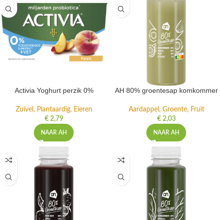
Activia Yoghurt perzik 0%
AH 80% groentesap komkommer
Zuivel, Plantaardig, Eieren
Aardappel, Groente, Fruit
€
2,79
€
2,03
NAAR AH
NAAR AH