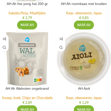
AH Ah foe yong hai 200 gr
AH Ah roomkaas met kruiden
Salades,Pizza, Maaltijden
Kaas, vleeswaren, tapas
€
2,79
€
0,85
NAAR AH
NAAR AH
AH Ah Walnoten ongebrand
AH Aioli
Snoep, koek, Chips en Chocolade
Kaas, vleeswaren, tapas
€
2,89
€
1,29
NAAR AH
NAAR AH