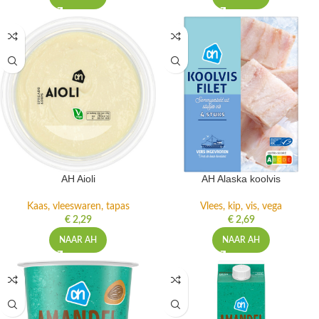
AH Aioli
AH Alaska koolvis
Kaas, vleeswaren, tapas
Vlees, kip, vis, vega
€
2,29
€
2,69
NAAR AH
NAAR AH