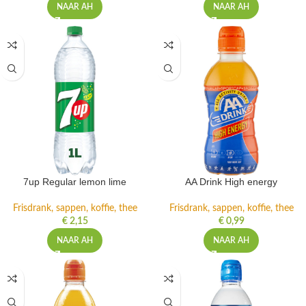
NAAR AH
NAAR AH
7up Regular lemon lime
AA Drink High energy
Frisdrank, sappen, koffie, thee
Frisdrank, sappen, koffie, thee
€
2,15
€
0,99
NAAR AH
NAAR AH