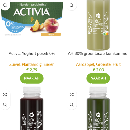
Activia Yoghurt perzik 0%
AH 80% groentesap komkommer
Zuivel, Plantaardig, Eieren
Aardappel, Groente, Fruit
€
2,79
€
2,03
NAAR AH
NAAR AH