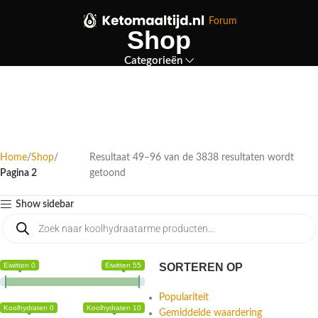
Forum
Shop
Categorieën
Home
Shop
Resultaat 49–96 van de 3838 resultaten wordt
Pagina 2
getoond
Show sidebar
Eiwitten 0
Eiwitten 55
SORTEREN OP
Populariteit
Koolhydraten 0
Koolhydraten 10
Gemiddelde waardering