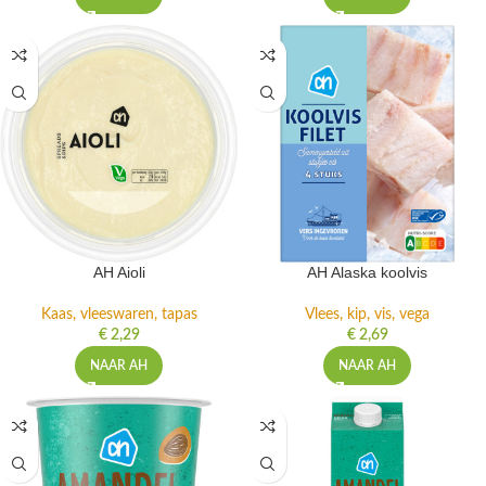
AH Aioli
AH Alaska koolvis
Kaas, vleeswaren, tapas
Vlees, kip, vis, vega
€
2,29
€
2,69
NAAR AH
NAAR AH