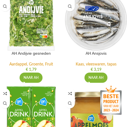
AH Andijvie gesneden
AH Ansjovis
Aardappel, Groente, Fruit
Kaas, vleeswaren, tapas
€
1,79
€
3,19
NAAR AH
NAAR AH