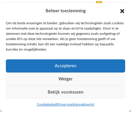
Beheer toestemming
Om de beste ervaringen te bieden, gebruiken wij technologieën zoals cookies
om informatie over je apparaat op te slaan en/of te raadplegen. Door in te
stemmen met deze technologieën kunnen wij gegevens zoals surfgedrag of
unieke ID's op deze site verwerken. Als je geen toestemming geeft of uw
toestemming intrekt, kan dit een nadelige invloed hebben op bepaalde
functies en mogelijkheden.
Accepteren
AH Appelsap 6-pack
AH Arachide olie
Weiger
Frisdrank, sappen, koffie, thee
Pasta, rijst en wereldkeuken
€
1,66
€
4,49
Bekijk voorkeuren
NAAR AH
NAAR AH
Cookiebeleid
Privacyverklaring
Imprint
inkel op
Filters