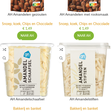
AH Amandelen gezouten
AH Amandelen met rooksmaak
Snoep, koek, Chips en Chocolade
Snoep, koek, Chips en Chocolade
€
1,49
€
1,49
NAAR AH
NAAR AH
AH Amandelschaafsel
AH Amandelstiften
Bakkerij en banket
Bakkerij en banket