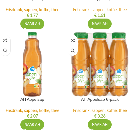
Frisdrank, sappen, koffie, thee
Frisdrank, sappen, koffie, thee
€
1,77
€
1,61
NAAR AH
NAAR AH
AH Appelsap
AH Appelsap 6-pack
Frisdrank, sappen, koffie, thee
Frisdrank, sappen, koffie, thee
€
2,07
€
3,26
NAAR AH
NAAR AH