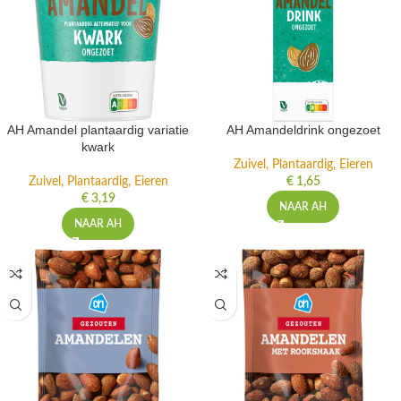
AH Amandel plantaardig variatie
AH Amandeldrink ongezoet
kwark
Zuivel, Plantaardig, Eieren
Zuivel, Plantaardig, Eieren
€
1,65
€
3,19
NAAR AH
NAAR AH