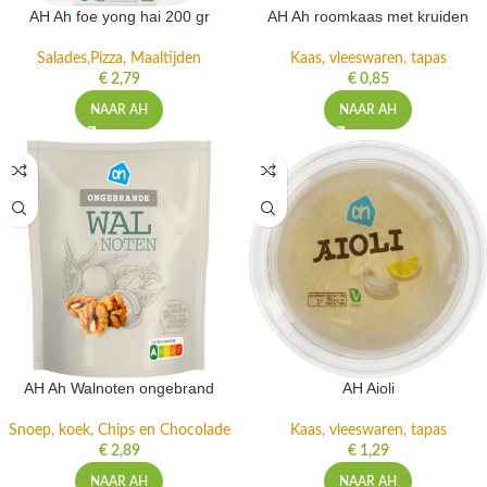
AH Ah foe yong hai 200 gr
AH Ah roomkaas met kruiden
Salades,Pizza, Maaltijden
Kaas, vleeswaren, tapas
€
2,79
€
0,85
NAAR AH
NAAR AH
AH Ah Walnoten ongebrand
AH Aioli
Snoep, koek, Chips en Chocolade
Kaas, vleeswaren, tapas
€
2,89
€
1,29
NAAR AH
NAAR AH