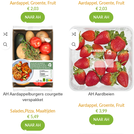
Aardappel, Groente, Fruit
Aardappel, Groente, Fruit
€
2,03
€
2,03
NAAR AH
NAAR AH
AH Aardappelburgers courgette
AH Aardbeien
verspakket
Aardappel, Groente, Fruit
Salades,Pizza, Maaltijden
€
3,99
€
5,49
NAAR AH
NAAR AH