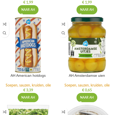
€
1,99
€
1,99
NAAR AH
NAAR AH
AH American hotdogs
AH Amsterdamse uien
Soepen, sauzen, kruiden, olie
Soepen, sauzen, kruiden, olie
€
3,39
€
0,65
NAAR AH
NAAR AH