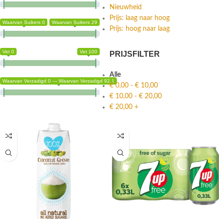
Nieuwheid
Prijs: laag naar hoog
Waarvan Suikers 0
Waarvan Suikers 29
Prijs: hoog naar laag
Vet 0
Vet 100
PRIJSFILTER
Alle
Waarvan Verzadigd 0 — Waarvan Verzadigd 92.1
€
0,00
-
€
10,00
€
10,00
-
€
20,00
€
20,00
+