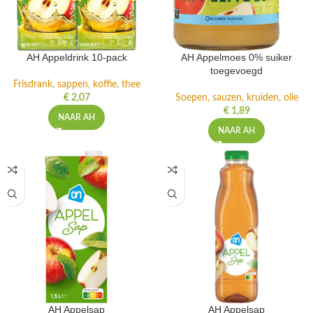
AH Appeldrink 10-pack
AH Appelmoes 0% suiker
toegevoegd
Frisdrank, sappen, koffie, thee
€
2,07
Soepen, sauzen, kruiden, olie
€
1,89
NAAR AH
NAAR AH
AH Appelsap
AH Appelsap