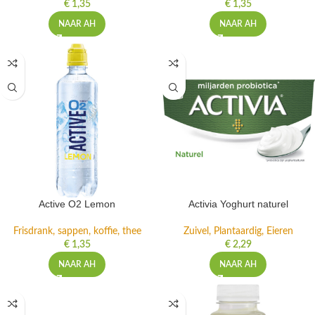
€
1,35
€
1,35
NAAR AH
NAAR AH
Active O2 Lemon
Activia Yoghurt naturel
Frisdrank, sappen, koffie, thee
Zuivel, Plantaardig, Eieren
€
1,35
€
2,29
NAAR AH
NAAR AH