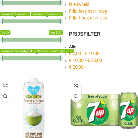
Nieuwheid
Prijs: laag naar hoog
Waarvan Suikers 0
Waarvan Suikers 29
Prijs: hoog naar laag
Vet 0
Vet 100
PRIJSFILTER
Alle
Waarvan Verzadigd 0 — Waarvan Verzadigd 92.1
€
0,00
-
€
10,00
€
10,00
-
€
20,00
€
20,00
+