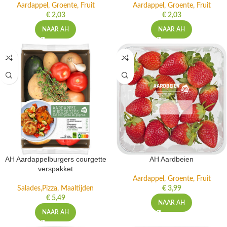
Aardappel, Groente, Fruit
Aardappel, Groente, Fruit
€
2,03
€
2,03
NAAR AH
NAAR AH
AH Aardappelburgers courgette
AH Aardbeien
verspakket
Aardappel, Groente, Fruit
Salades,Pizza, Maaltijden
€
3,99
€
5,49
NAAR AH
NAAR AH