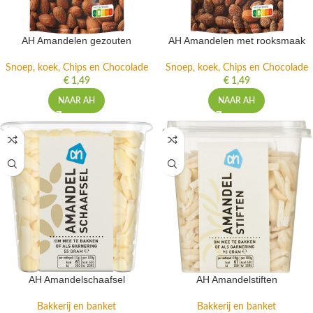
AH Amandelen gezouten
AH Amandelen met rooksmaak
Snoep, koek, Chips en Chocolade
Snoep, koek, Chips en Chocolade
€
1,49
€
1,49
NAAR AH
NAAR AH
AH Amandelschaafsel
AH Amandelstiften
Bakkerij en banket
Bakkerij en banket