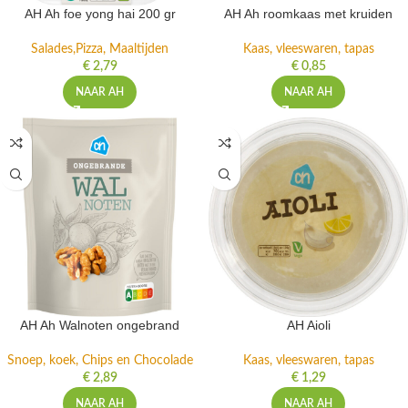
AH Ah foe yong hai 200 gr
AH Ah roomkaas met kruiden
Salades,Pizza, Maaltijden
Kaas, vleeswaren, tapas
€
2,79
€
0,85
NAAR AH
NAAR AH
AH Ah Walnoten ongebrand
AH Aioli
Snoep, koek, Chips en Chocolade
Kaas, vleeswaren, tapas
€
2,89
€
1,29
NAAR AH
NAAR AH