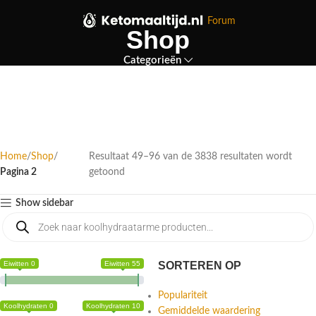
Forum
Shop
Categorieën
Home
Shop
Resultaat 49–96 van de 3838 resultaten wordt
Pagina 2
getoond
Show sidebar
Eiwitten 0
Eiwitten 55
SORTEREN OP
Populariteit
Koolhydraten 0
Koolhydraten 10
Gemiddelde waardering