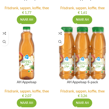
Frisdrank, sappen, koffie, thee
Frisdrank, sappen, koffie, thee
€
1,77
€
1,61
NAAR AH
NAAR AH
AH Appelsap
AH Appelsap 6-pack
Frisdrank, sappen, koffie, thee
Frisdrank, sappen, koffie, thee
€
2,07
€
3,26
NAAR AH
NAAR AH