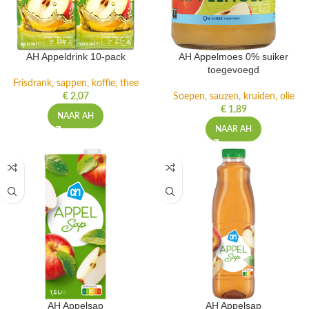
AH Appeldrink 10-pack
AH Appelmoes 0% suiker
toegevoegd
Frisdrank, sappen, koffie, thee
€
2,07
Soepen, sauzen, kruiden, olie
€
1,89
NAAR AH
NAAR AH
AH Appelsap
AH Appelsap