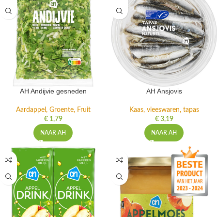
AH Andijvie gesneden
AH Ansjovis
Aardappel, Groente, Fruit
Kaas, vleeswaren, tapas
€
1,79
€
3,19
NAAR AH
NAAR AH