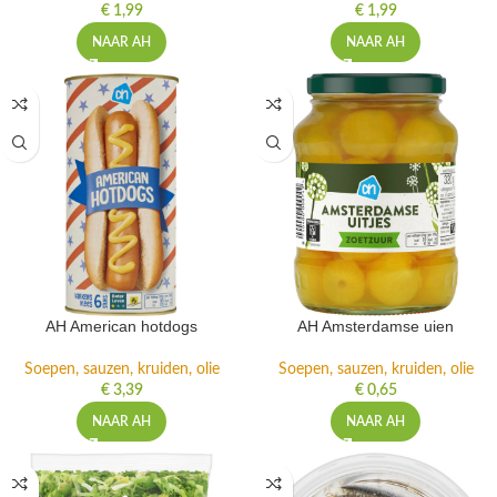
€
1,99
€
1,99
NAAR AH
NAAR AH
AH American hotdogs
AH Amsterdamse uien
Soepen, sauzen, kruiden, olie
Soepen, sauzen, kruiden, olie
€
3,39
€
0,65
NAAR AH
NAAR AH