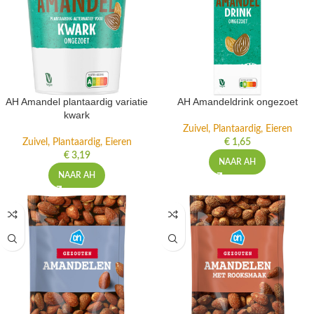
AH Amandel plantaardig variatie
AH Amandeldrink ongezoet
kwark
Zuivel, Plantaardig, Eieren
Zuivel, Plantaardig, Eieren
€
1,65
€
3,19
NAAR AH
NAAR AH