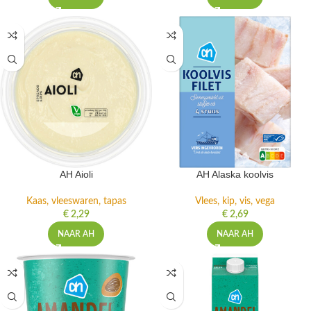
AH Aioli
AH Alaska koolvis
Kaas, vleeswaren, tapas
Vlees, kip, vis, vega
€
2,29
€
2,69
NAAR AH
NAAR AH