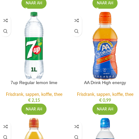
NAAR AH
NAAR AH
7up Regular lemon lime
AA Drink High energy
Frisdrank, sappen, koffie, thee
Frisdrank, sappen, koffie, thee
€
2,15
€
0,99
NAAR AH
NAAR AH