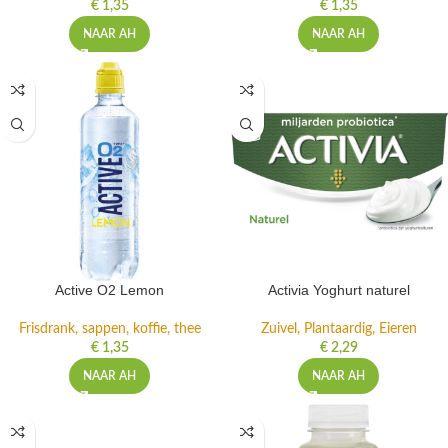
€
1,35
€
1,35
NAAR AH
NAAR AH
Active O2 Lemon
Activia Yoghurt naturel
Frisdrank, sappen, koffie, thee
Zuivel, Plantaardig, Eieren
€
1,35
€
2,29
NAAR AH
NAAR AH