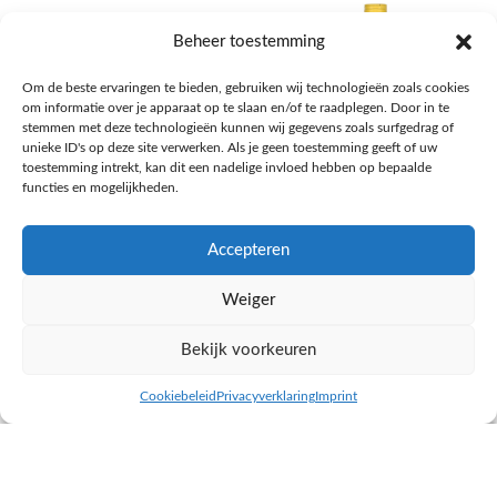
Beheer toestemming
Om de beste ervaringen te bieden, gebruiken wij technologieën zoals cookies
om informatie over je apparaat op te slaan en/of te raadplegen. Door in te
stemmen met deze technologieën kunnen wij gegevens zoals surfgedrag of
unieke ID's op deze site verwerken. Als je geen toestemming geeft of uw
toestemming intrekt, kan dit een nadelige invloed hebben op bepaalde
functies en mogelijkheden.
Accepteren
AH Appelsap 6-pack
AH Arachide olie
Weiger
Frisdrank, sappen, koffie, thee
Pasta, rijst en wereldkeuken
€
1,66
€
4,49
Bekijk voorkeuren
NAAR AH
NAAR AH
Cookiebeleid
Privacyverklaring
Imprint
inkel op
Filters