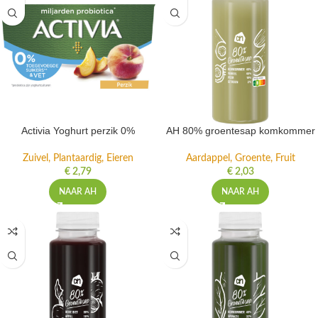
Activia Yoghurt perzik 0%
AH 80% groentesap komkommer
Zuivel, Plantaardig, Eieren
Aardappel, Groente, Fruit
€
2,79
€
2,03
NAAR AH
NAAR AH