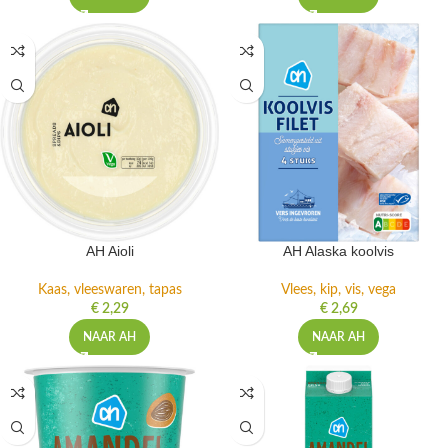
AH Aioli
AH Alaska koolvis
Kaas, vleeswaren, tapas
Vlees, kip, vis, vega
€
2,29
€
2,69
NAAR AH
NAAR AH