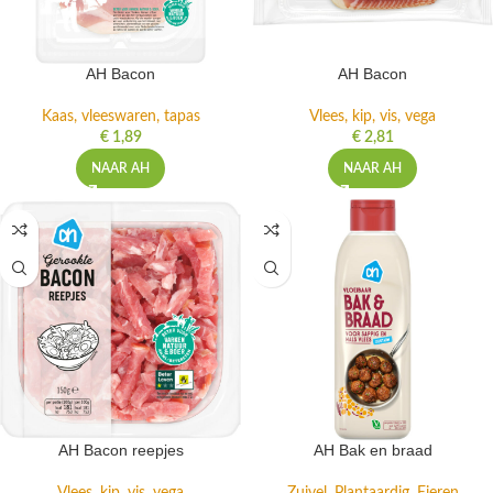
AH Bacon
AH Bacon
Kaas, vleeswaren, tapas
Vlees, kip, vis, vega
€
1,89
€
2,81
NAAR AH
NAAR AH
AH Bacon reepjes
AH Bak en braad