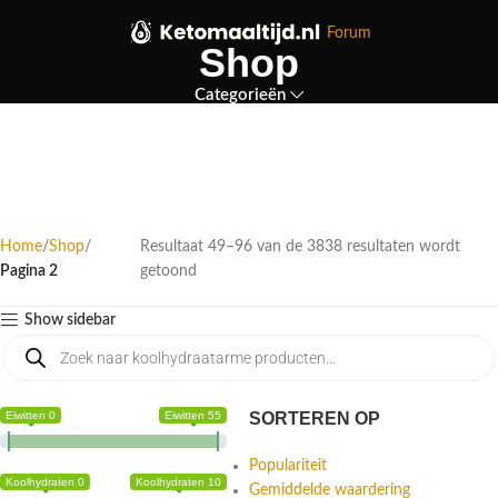
Forum
Shop
Categorieën
Home
Shop
Resultaat 49–96 van de 3838 resultaten wordt
Pagina 2
getoond
Show sidebar
Eiwitten 0
Eiwitten 55
SORTEREN OP
Populariteit
Koolhydraten 0
Koolhydraten 10
Gemiddelde waardering