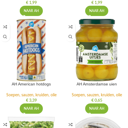
€
1,99
€
1,99
NAAR AH
NAAR AH
AH American hotdogs
AH Amsterdamse uien
Soepen, sauzen, kruiden, olie
Soepen, sauzen, kruiden, olie
€
3,39
€
0,65
NAAR AH
NAAR AH