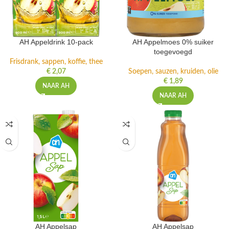
AH Appeldrink 10-pack
AH Appelmoes 0% suiker
toegevoegd
Frisdrank, sappen, koffie, thee
€
2,07
Soepen, sauzen, kruiden, olie
€
1,89
NAAR AH
NAAR AH
AH Appelsap
AH Appelsap