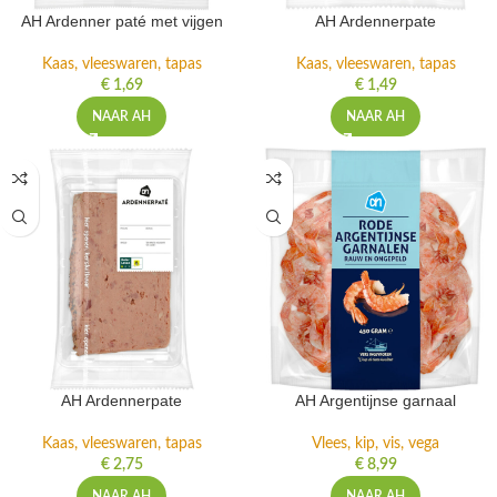
AH Ardenner paté met vijgen
AH Ardennerpate
Kaas, vleeswaren, tapas
Kaas, vleeswaren, tapas
€
1,69
€
1,49
NAAR AH
NAAR AH
AH Ardennerpate
AH Argentijnse garnaal
Kaas, vleeswaren, tapas
Vlees, kip, vis, vega
€
2,75
€
8,99
NAAR AH
NAAR AH