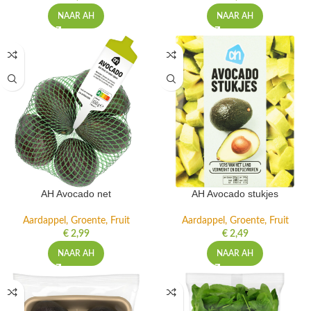
NAAR AH
NAAR AH
AH Avocado net
AH Avocado stukjes
Aardappel, Groente, Fruit
Aardappel, Groente, Fruit
€
2,99
€
2,49
NAAR AH
NAAR AH