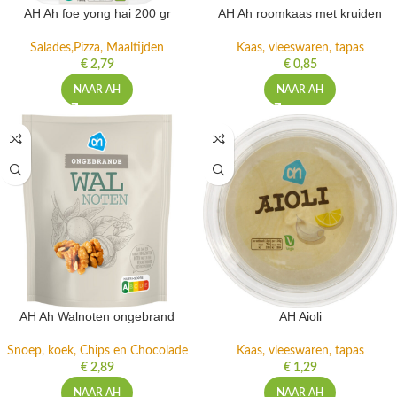
AH Ah foe yong hai 200 gr
AH Ah roomkaas met kruiden
Salades,Pizza, Maaltijden
Kaas, vleeswaren, tapas
€
2,79
€
0,85
NAAR AH
NAAR AH
AH Ah Walnoten ongebrand
AH Aioli
Snoep, koek, Chips en Chocolade
Kaas, vleeswaren, tapas
€
2,89
€
1,29
NAAR AH
NAAR AH