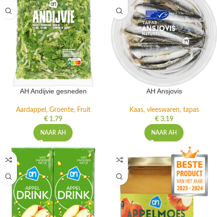
AH Andijvie gesneden
AH Ansjovis
Aardappel, Groente, Fruit
Kaas, vleeswaren, tapas
€
1,79
€
3,19
NAAR AH
NAAR AH