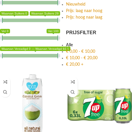
Nieuwheid
Prijs: laag naar hoog
Waarvan Suikers 0
Waarvan Suikers 29
Prijs: hoog naar laag
Vet 0
Vet 100
PRIJSFILTER
Alle
Waarvan Verzadigd 0 — Waarvan Verzadigd 92.1
€
0,00
-
€
10,00
€
10,00
-
€
20,00
€
20,00
+