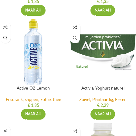
€
1,35
€
1,35
NAAR AH
NAAR AH
Active O2 Lemon
Activia Yoghurt naturel
Frisdrank, sappen, koffie, thee
Zuivel, Plantaardig, Eieren
€
1,35
€
2,29
NAAR AH
NAAR AH