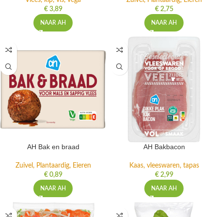
Vlees, kip, vis, vega
Zuivel, Plantaardig, Eieren
€
3,89
€
2,75
NAAR AH
NAAR AH
AH Bak en braad
AH Bakbacon
Zuivel, Plantaardig, Eieren
Kaas, vleeswaren, tapas
€
0,89
€
2,99
NAAR AH
NAAR AH