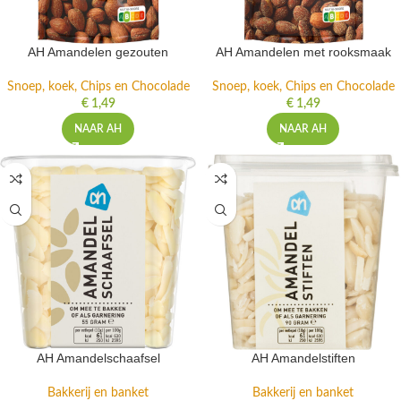
AH Amandelen gezouten
AH Amandelen met rooksmaak
Snoep, koek, Chips en Chocolade
Snoep, koek, Chips en Chocolade
€
1,49
€
1,49
NAAR AH
NAAR AH
AH Amandelschaafsel
AH Amandelstiften
Bakkerij en banket
Bakkerij en banket