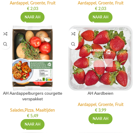
Aardappel, Groente, Fruit
Aardappel, Groente, Fruit
€
2,03
€
2,03
NAAR AH
NAAR AH
AH Aardappelburgers courgette
AH Aardbeien
verspakket
Aardappel, Groente, Fruit
Salades,Pizza, Maaltijden
€
3,99
€
5,49
NAAR AH
NAAR AH