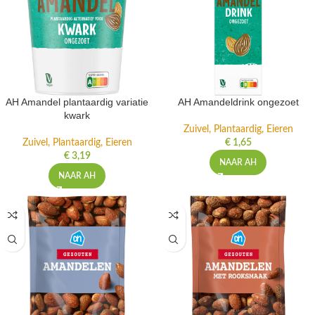
AH Amandel plantaardig variatie
AH Amandeldrink ongezoet
kwark
Zuivel, Plantaardig, Eieren
Zuivel, Plantaardig, Eieren
€
1,65
€
3,19
NAAR AH
NAAR AH