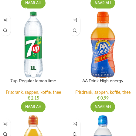
NAAR AH
NAAR AH
7up Regular lemon lime
AA Drink High energy
Frisdrank, sappen, koffie, thee
Frisdrank, sappen, koffie, thee
€
2,15
€
0,99
NAAR AH
NAAR AH