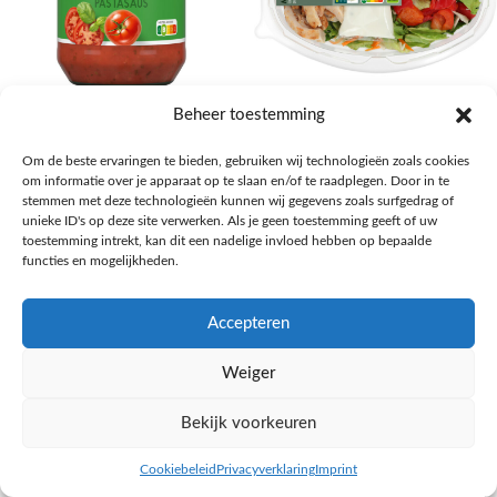
AH Basilicum pastasaus
AH Basis maaltijdsalade gegrilde
Beheer toestemming
kip
Pasta, rijst en wereldkeuken
Om de beste ervaringen te bieden, gebruiken wij technologieën zoals cookies
€
1,59
Salades,Pizza, Maaltijden
om informatie over je apparaat op te slaan en/of te raadplegen. Door in te
€
3,39
NAAR AH
stemmen met deze technologieën kunnen wij gegevens zoals surfgedrag of
NAAR AH
unieke ID's op deze site verwerken. Als je geen toestemming geeft of uw
toestemming intrekt, kan dit een nadelige invloed hebben op bepaalde
functies en mogelijkheden.
Accepteren
Weiger
Bekijk voorkeuren
Cookiebeleid
Privacyverklaring
Imprint
inkel op
Filters