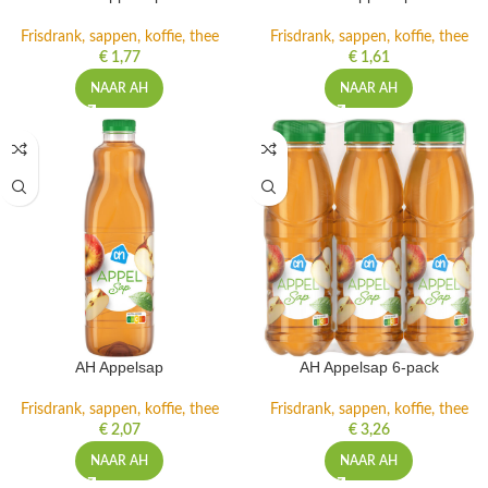
Frisdrank, sappen, koffie, thee
Frisdrank, sappen, koffie, thee
€
1,77
€
1,61
NAAR AH
NAAR AH
AH Appelsap
AH Appelsap 6-pack
Frisdrank, sappen, koffie, thee
Frisdrank, sappen, koffie, thee
€
2,07
€
3,26
NAAR AH
NAAR AH