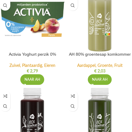
Activia Yoghurt perzik 0%
AH 80% groentesap komkommer
Zuivel, Plantaardig, Eieren
Aardappel, Groente, Fruit
€
2,79
€
2,03
NAAR AH
NAAR AH