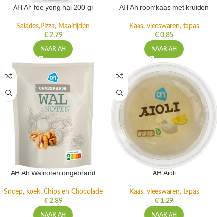
AH Ah foe yong hai 200 gr
AH Ah roomkaas met kruiden
Salades,Pizza, Maaltijden
Kaas, vleeswaren, tapas
€
2,79
€
0,85
NAAR AH
NAAR AH
AH Ah Walnoten ongebrand
AH Aioli
Snoep, koek, Chips en Chocolade
Kaas, vleeswaren, tapas
€
2,89
€
1,29
NAAR AH
NAAR AH