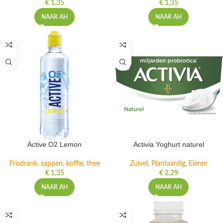
€
1,35
€
1,35
NAAR AH
NAAR AH
Active O2 Lemon
Activia Yoghurt naturel
Frisdrank, sappen, koffie, thee
Zuivel, Plantaardig, Eieren
€
1,35
€
2,29
NAAR AH
NAAR AH