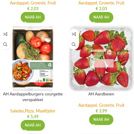
Aardappel, Groente, Fruit
Aardappel, Groente, Fruit
€
2,03
€
2,03
NAAR AH
NAAR AH
AH Aardappelburgers courgette
AH Aardbeien
verspakket
Aardappel, Groente, Fruit
Salades,Pizza, Maaltijden
€
3,99
€
5,49
NAAR AH
NAAR AH