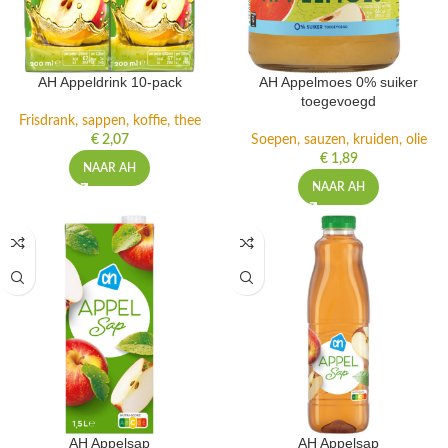
AH Appeldrink 10-pack
AH Appelmoes 0% suiker
toegevoegd
Frisdrank, sappen, koffie, thee
€
2,07
Soepen, sauzen, kruiden, olie
€
1,89
NAAR AH
NAAR AH
AH Appelsap
AH Appelsap