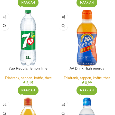
NAAR AH
NAAR AH
7up Regular lemon lime
AA Drink High energy
Frisdrank, sappen, koffie, thee
Frisdrank, sappen, koffie, thee
€
2,15
€
0,99
NAAR AH
NAAR AH