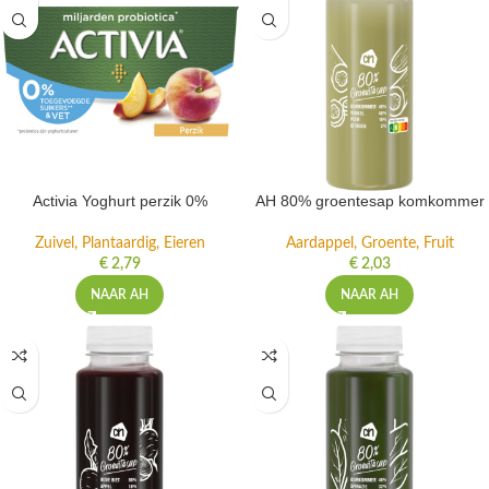
Activia Yoghurt perzik 0%
AH 80% groentesap komkommer
Zuivel, Plantaardig, Eieren
Aardappel, Groente, Fruit
€
2,79
€
2,03
NAAR AH
NAAR AH