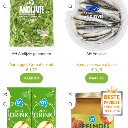
AH Andijvie gesneden
AH Ansjovis
Aardappel, Groente, Fruit
Kaas, vleeswaren, tapas
€
1,79
€
3,19
NAAR AH
NAAR AH