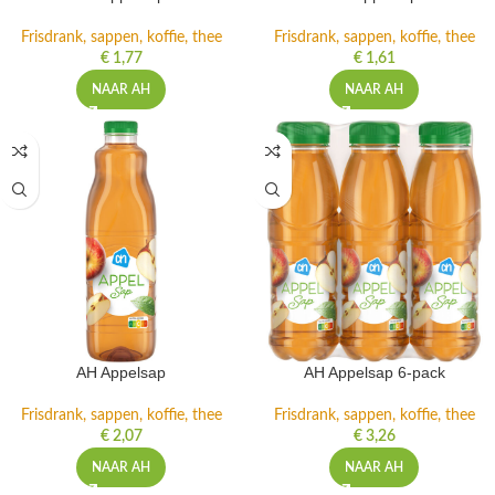
Frisdrank, sappen, koffie, thee
Frisdrank, sappen, koffie, thee
€
1,77
€
1,61
NAAR AH
NAAR AH
AH Appelsap
AH Appelsap 6-pack
Frisdrank, sappen, koffie, thee
Frisdrank, sappen, koffie, thee
€
2,07
€
3,26
NAAR AH
NAAR AH