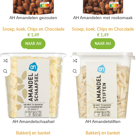
AH Amandelen gezouten
AH Amandelen met rooksmaak
Snoep, koek, Chips en Chocolade
Snoep, koek, Chips en Chocolade
€
1,49
€
1,49
NAAR AH
NAAR AH
AH Amandelschaafsel
AH Amandelstiften
Bakkerij en banket
Bakkerij en banket