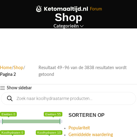
Forum
Shop
Categorieën
Home
Shop
Resultaat 49–96 van de 3838 resultaten wordt
Pagina 2
getoond
Show sidebar
Eiwitten 0
Eiwitten 55
SORTEREN OP
Populariteit
Koolhydraten 0
Koolhydraten 10
Gemiddelde waardering