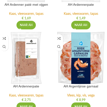
AH Ardenner paté met vijgen
AH Ardennerpate
Kaas, vleeswaren, tapas
Kaas, vleeswaren, tapas
€
1,69
€
1,49
NAAR AH
NAAR AH
AH Ardennerpate
AH Argentijnse garnaal
Kaas, vleeswaren, tapas
Vlees, kip, vis, vega
€
2,75
€
8,99
NAAR AH
NAAR AH