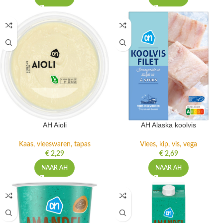
AH Aioli
AH Alaska koolvis
Kaas, vleeswaren, tapas
Vlees, kip, vis, vega
€
2,29
€
2,69
NAAR AH
NAAR AH