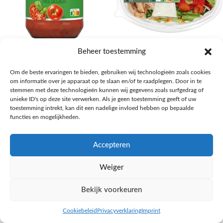
AH Basilicum pastasaus
AH Basis maaltijdsalade gegrilde
Beheer toestemming
kip
Pasta, rijst en wereldkeuken
Om de beste ervaringen te bieden, gebruiken wij technologieën zoals cookies
€
1,59
Salades,Pizza, Maaltijden
om informatie over je apparaat op te slaan en/of te raadplegen. Door in te
€
3,39
NAAR AH
stemmen met deze technologieën kunnen wij gegevens zoals surfgedrag of
NAAR AH
unieke ID's op deze site verwerken. Als je geen toestemming geeft of uw
toestemming intrekt, kan dit een nadelige invloed hebben op bepaalde
functies en mogelijkheden.
Accepteren
Weiger
Bekijk voorkeuren
Cookiebeleid
Privacyverklaring
Imprint
inkel op
Filters