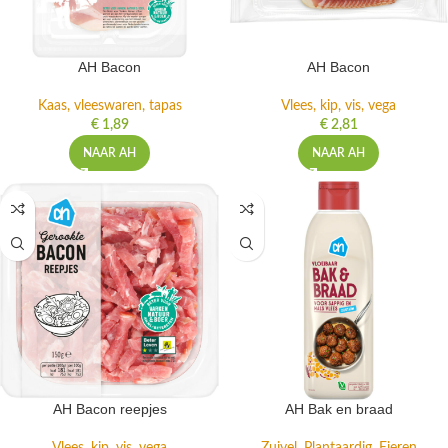
AH Bacon
AH Bacon
Kaas, vleeswaren, tapas
Vlees, kip, vis, vega
€
1,89
€
2,81
NAAR AH
NAAR AH
AH Bacon reepjes
AH Bak en braad