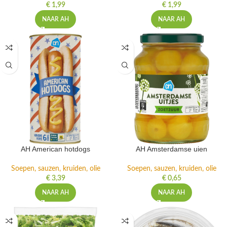
€
1,99
€
1,99
NAAR AH
NAAR AH
AH American hotdogs
AH Amsterdamse uien
Soepen, sauzen, kruiden, olie
Soepen, sauzen, kruiden, olie
€
3,39
€
0,65
NAAR AH
NAAR AH