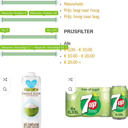
Nieuwheid
Prijs: laag naar hoog
Waarvan Suikers 0
Waarvan Suikers 29
Prijs: hoog naar laag
Vet 0
Vet 100
PRIJSFILTER
Alle
Waarvan Verzadigd 0 — Waarvan Verzadigd 92.1
€
0,00
-
€
10,00
€
10,00
-
€
20,00
€
20,00
+