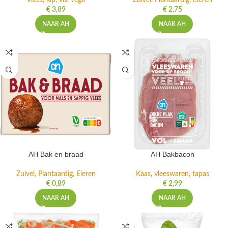
Vlees, kip, vis, vega
Zuivel, Plantaardig, Eieren
€
3,89
€
2,75
NAAR AH
NAAR AH
AH Bak en braad
AH Bakbacon
Zuivel, Plantaardig, Eieren
Kaas, vleeswaren, tapas
€
0,89
€
2,99
NAAR AH
NAAR AH