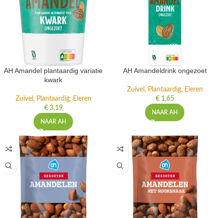
AH Amandel plantaardig variatie
AH Amandeldrink ongezoet
kwark
Zuivel, Plantaardig, Eieren
Zuivel, Plantaardig, Eieren
€
1,65
€
3,19
NAAR AH
NAAR AH