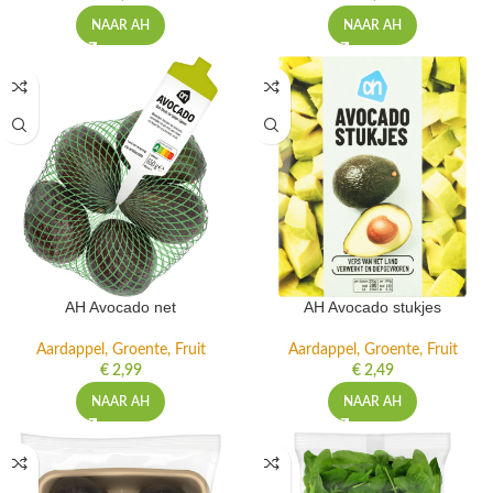
NAAR AH
NAAR AH
AH Avocado net
AH Avocado stukjes
Aardappel, Groente, Fruit
Aardappel, Groente, Fruit
€
2,99
€
2,49
NAAR AH
NAAR AH