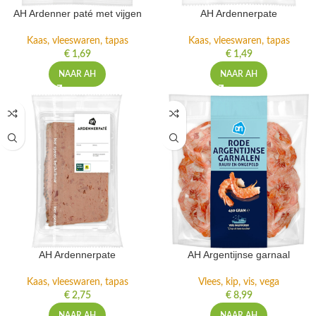
AH Ardenner paté met vijgen
AH Ardennerpate
Kaas, vleeswaren, tapas
Kaas, vleeswaren, tapas
€
1,69
€
1,49
NAAR AH
NAAR AH
AH Ardennerpate
AH Argentijnse garnaal
Kaas, vleeswaren, tapas
Vlees, kip, vis, vega
€
2,75
€
8,99
NAAR AH
NAAR AH