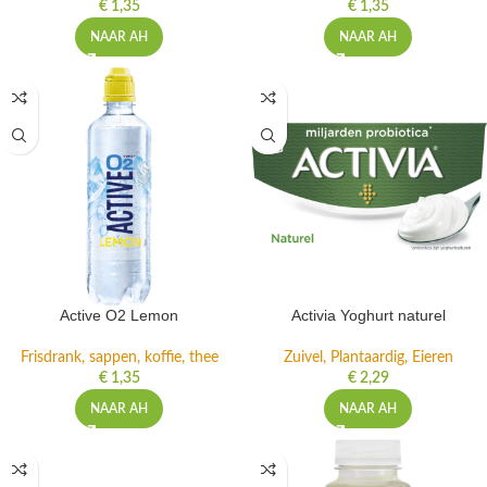
€
1,35
€
1,35
NAAR AH
NAAR AH
Active O2 Lemon
Activia Yoghurt naturel
Frisdrank, sappen, koffie, thee
Zuivel, Plantaardig, Eieren
€
1,35
€
2,29
NAAR AH
NAAR AH