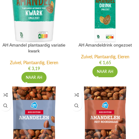
AH Amandel plantaardig variatie
AH Amandeldrink ongezoet
kwark
Zuivel, Plantaardig, Eieren
Zuivel, Plantaardig, Eieren
€
1,65
€
3,19
NAAR AH
NAAR AH