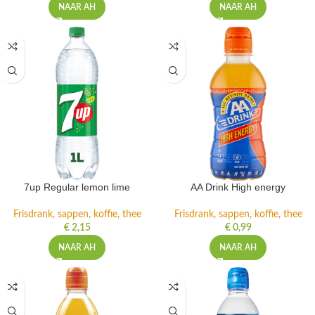
NAAR AH
NAAR AH
7up Regular lemon lime
AA Drink High energy
Frisdrank, sappen, koffie, thee
Frisdrank, sappen, koffie, thee
€
2,15
€
0,99
NAAR AH
NAAR AH