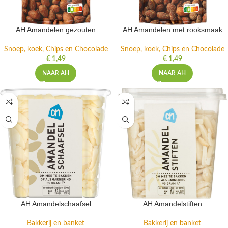
AH Amandelen gezouten
AH Amandelen met rooksmaak
Snoep, koek, Chips en Chocolade
Snoep, koek, Chips en Chocolade
€
1,49
€
1,49
NAAR AH
NAAR AH
AH Amandelschaafsel
AH Amandelstiften
Bakkerij en banket
Bakkerij en banket