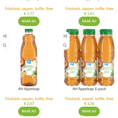
Frisdrank, sappen, koffie, thee
Frisdrank, sappen, koffie, thee
€
1,77
€
1,61
NAAR AH
NAAR AH
AH Appelsap
AH Appelsap 6-pack
Frisdrank, sappen, koffie, thee
Frisdrank, sappen, koffie, thee
€
2,07
€
3,26
NAAR AH
NAAR AH