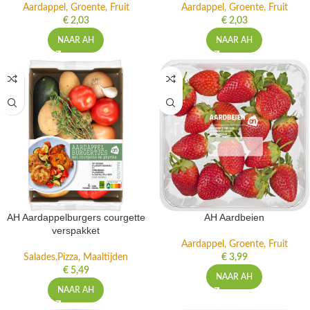
Aardappel, Groente, Fruit
Aardappel, Groente, Fruit
€
2,03
€
2,03
NAAR AH
NAAR AH
AH Aardappelburgers courgette
AH Aardbeien
verspakket
Aardappel, Groente, Fruit
Salades,Pizza, Maaltijden
€
3,99
€
5,49
NAAR AH
NAAR AH