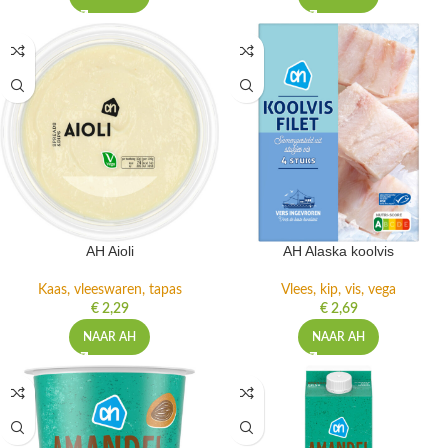
AH Aioli
AH Alaska koolvis
Kaas, vleeswaren, tapas
Vlees, kip, vis, vega
€
2,29
€
2,69
NAAR AH
NAAR AH