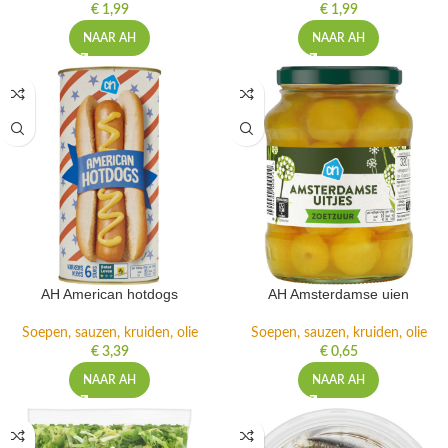
€
1,99
€
1,99
NAAR AH
NAAR AH
AH American hotdogs
AH Amsterdamse uien
Soepen, sauzen, kruiden, olie
Soepen, sauzen, kruiden, olie
€
3,39
€
0,65
NAAR AH
NAAR AH