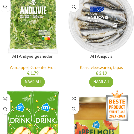
AH Andijvie gesneden
AH Ansjovis
Aardappel, Groente, Fruit
Kaas, vleeswaren, tapas
€
1,79
€
3,19
NAAR AH
NAAR AH