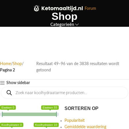
Forum
Shop
Categorieën
Home
Shop
Resultaat 49–96 van de 3838 resultaten wordt
Pagina 2
getoond
Show sidebar
Eiwitten 0
Eiwitten 55
SORTEREN OP
Populariteit
Koolhydraten 0
Koolhydraten 10
Gemiddelde waardering