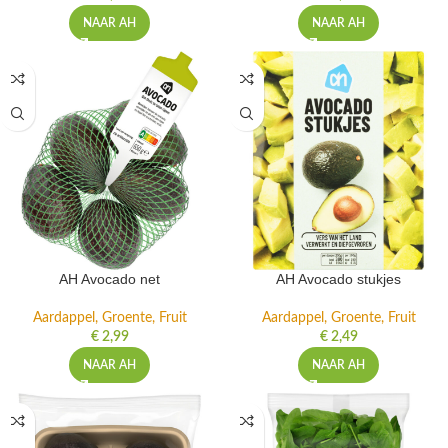
NAAR AH
NAAR AH
AH Avocado net
AH Avocado stukjes
Aardappel, Groente, Fruit
Aardappel, Groente, Fruit
€
2,99
€
2,49
NAAR AH
NAAR AH