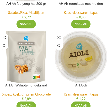
AH Ah foe yong hai 200 gr
AH Ah roomkaas met kruiden
Salades,Pizza, Maaltijden
Kaas, vleeswaren, tapas
€
2,79
€
0,85
NAAR AH
NAAR AH
AH Ah Walnoten ongebrand
AH Aioli
Snoep, koek, Chips en Chocolade
Kaas, vleeswaren, tapas
€
2,89
€
1,29
NAAR AH
NAAR AH