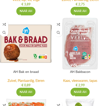
Vlees, kip, vis, vega
Zuivel, Plantaardig, Eieren
€
3,89
€
2,75
NAAR AH
NAAR AH
AH Bak en braad
AH Bakbacon
Zuivel, Plantaardig, Eieren
Kaas, vleeswaren, tapas
€
0,89
€
2,99
NAAR AH
NAAR AH