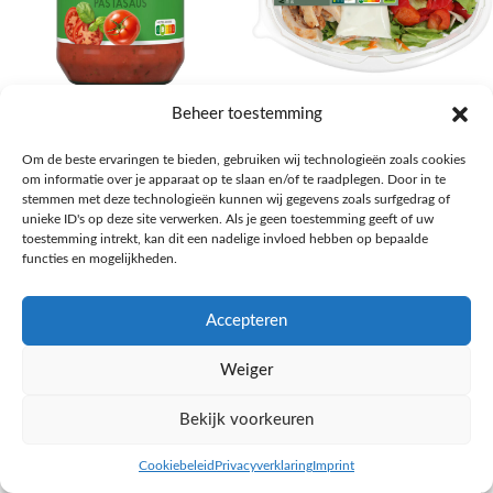
AH Basilicum pastasaus
AH Basis maaltijdsalade gegrilde
Beheer toestemming
kip
Pasta, rijst en wereldkeuken
Om de beste ervaringen te bieden, gebruiken wij technologieën zoals cookies
€
1,59
Salades,Pizza, Maaltijden
om informatie over je apparaat op te slaan en/of te raadplegen. Door in te
€
3,39
NAAR AH
stemmen met deze technologieën kunnen wij gegevens zoals surfgedrag of
NAAR AH
unieke ID's op deze site verwerken. Als je geen toestemming geeft of uw
toestemming intrekt, kan dit een nadelige invloed hebben op bepaalde
functies en mogelijkheden.
Accepteren
Weiger
Bekijk voorkeuren
Cookiebeleid
Privacyverklaring
Imprint
inkel op
Filters