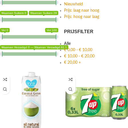
Nieuwheid
Prijs: laag naar hoog
Waarvan Suikers 0
Waarvan Suikers 29
Prijs: hoog naar laag
Vet 0
Vet 100
PRIJSFILTER
Alle
Waarvan Verzadigd 0 — Waarvan Verzadigd 92.1
€
0,00
-
€
10,00
€
10,00
-
€
20,00
€
20,00
+