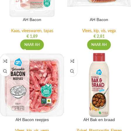
AH Bacon
AH Bacon
Kaas, vleeswaren, tapas
Vlees, kip, vis, vega
€
1,89
€
2,81
NAAR AH
NAAR AH
AH Bacon reepjes
AH Bak en braad