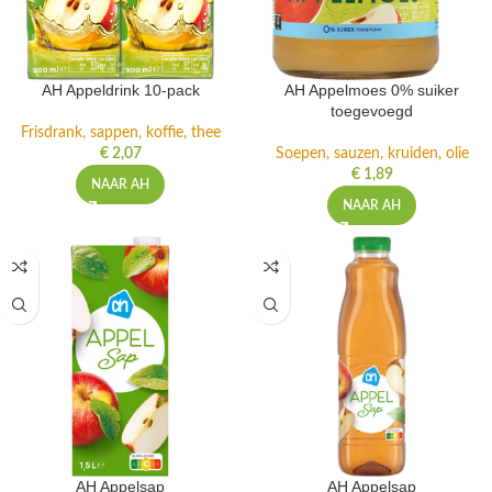
AH Appeldrink 10-pack
AH Appelmoes 0% suiker
toegevoegd
Frisdrank, sappen, koffie, thee
€
2,07
Soepen, sauzen, kruiden, olie
€
1,89
NAAR AH
NAAR AH
AH Appelsap
AH Appelsap