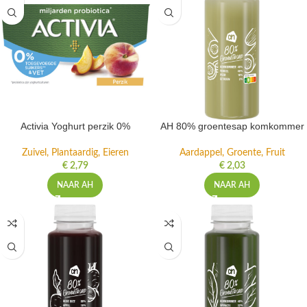
Activia Yoghurt perzik 0%
AH 80% groentesap komkommer
Zuivel, Plantaardig, Eieren
Aardappel, Groente, Fruit
€
2,79
€
2,03
NAAR AH
NAAR AH