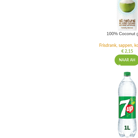
100% Coconut 
Frisdrank, sappen, ko
€
2,15
NAAR AH