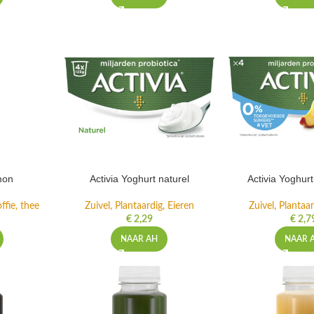
mon
Activia Yoghurt naturel
Activia Yoghur
ffie, thee
Zuivel, Plantaardig, Eieren
Zuivel, Plantaar
€
2,29
€
2,7
NAAR AH
NAAR 