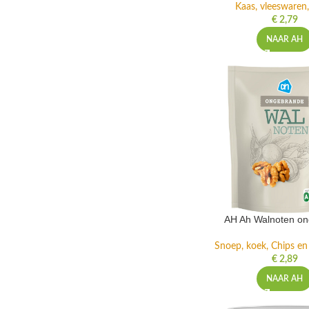
Kaas, vleeswaren,
€
2,79
NAAR AH
AH Ah Walnoten o
Snoep, koek, Chips e
€
2,89
NAAR AH