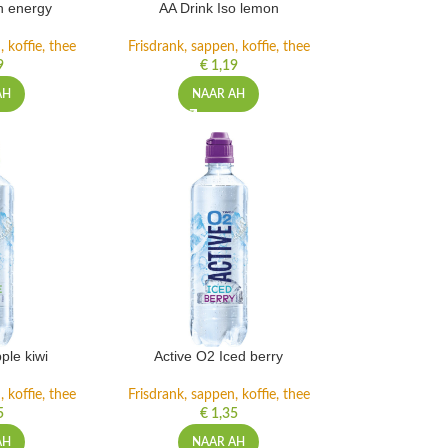
h energy
AA Drink Iso lemon
 koffie, thee
Frisdrank, sappen, koffie, thee
9
€
1,19
AH
NAAR AH
ple kiwi
Active O2 Iced berry
 koffie, thee
Frisdrank, sappen, koffie, thee
5
€
1,35
AH
NAAR AH