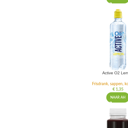
Active O2 Le
Frisdrank, sappen, ko
€
1,35
NAAR AH