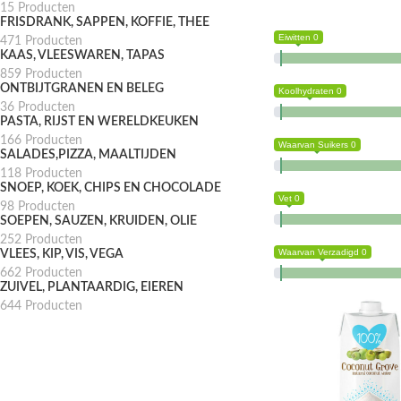
15 Producten
FRISDRANK, SAPPEN, KOFFIE, THEE
Eiwitten 0
471 Producten
KAAS, VLEESWAREN, TAPAS
859 Producten
ONTBIJTGRANEN EN BELEG
Koolhydraten 0
36 Producten
PASTA, RIJST EN WERELDKEUKEN
166 Producten
Waarvan Suikers 0
SALADES,PIZZA, MAALTIJDEN
118 Producten
SNOEP, KOEK, CHIPS EN CHOCOLADE
Vet 0
98 Producten
SOEPEN, SAUZEN, KRUIDEN, OLIE
252 Producten
Waarvan Verzadigd 0
VLEES, KIP, VIS, VEGA
662 Producten
ZUIVEL, PLANTAARDIG, EIEREN
644 Producten