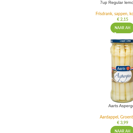
7up Regular lemo
Frisdrank, sappen, ko
€
2,15
NAAR AH
Aarts Asperg
Aardappel, Groente
€
3,99
NAAR AH