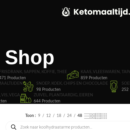
Shop
FRISDRANK, SAPPEN, KOFFIE, THEE
KAAS, VLEESWAREN, TAP
471 Producten
859 Producten
MAALTIJDEN
SNOEP, KOEK, CHIPS EN CHOCOLADE
SOE
98 Producten
252 
, VIS, VEGA
ZUIVEL, PLANTAARDIG, EIEREN
cten
644 Producten
Toon
9
12
18
24
48