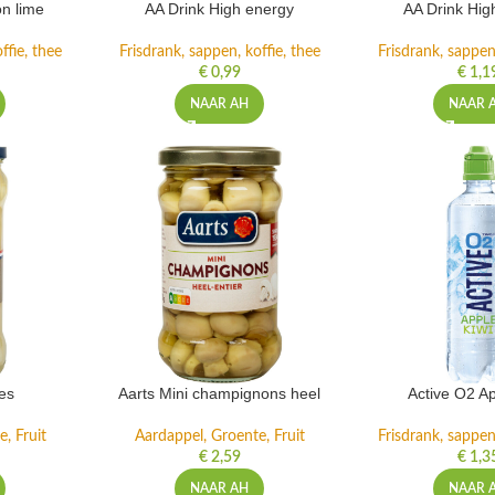
n lime
AA Drink High energy
AA Drink Hig
ffie, thee
Frisdrank, sappen, koffie, thee
Frisdrank, sappen,
€
0,99
€
1,1
NAAR AH
NAAR 
es
Aarts Mini champignons heel
Active O2 Ap
, Fruit
Aardappel, Groente, Fruit
Frisdrank, sappen,
€
2,59
€
1,3
NAAR AH
NAAR 