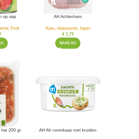
n op sap
AH Achterham
ente, Fruit
Kaas, vleeswaren, tapas
9
€
1,79
AH
NAAR AH
 hai 200 gr
AH Ah roomkaas met kruiden