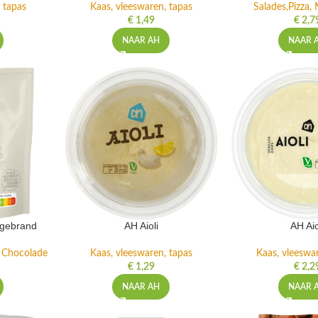
 tapas
Kaas, vleeswaren, tapas
Salades,Pizza, 
€
1,49
€
2,7
NAAR AH
NAAR 
ngebrand
AH Aioli
AH Aio
n Chocolade
Kaas, vleeswaren, tapas
Kaas, vleeswa
€
1,29
€
2,2
NAAR AH
NAAR 