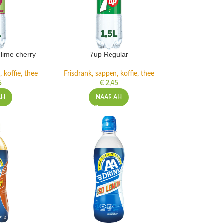
lime cherry
7up Regular
 koffie, thee
Frisdrank, sappen, koffie, thee
5
€
2,45
AH
NAAR AH