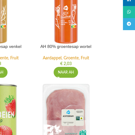
linked
What
Teleg
sap venkel
AH 80% groentesap wortel
ente, Fruit
Aardappel, Groente, Fruit
3
€
2,03
AH
NAAR AH