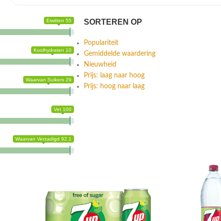
Eiwitten 55
SORTEREN OP
Populariteit
Koolhydraten 10
Gemiddelde waardering
Nieuwheid
Prijs: laag naar hoog
Waarvan Suikers 29
Prijs: hoog naar laag
Vet 100
Waarvan Verzadigd 92.1