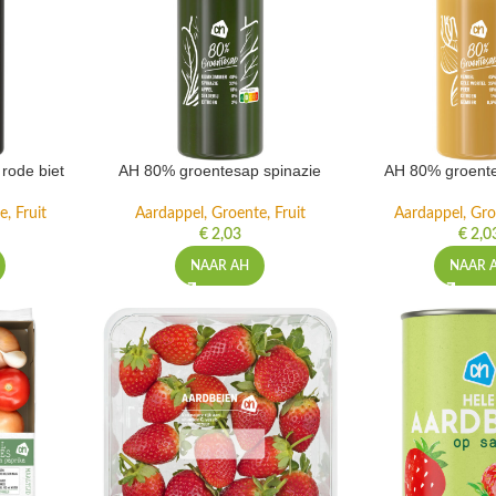
rode biet
AH 80% groentesap spinazie
AH 80% groente
, Fruit
Aardappel, Groente, Fruit
Aardappel, Gro
€
2,03
€
2,0
NAAR AH
NAAR 