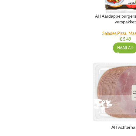
AH Aardappelburgers
verspakket
Salades,Pizza, Maa
€
5,49
NAAR AH
AH Achterh