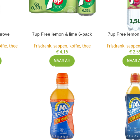
grove
7up Free lemon & lime 6-pack
7up Free lemon 
ffie, thee
Frisdrank, sappen, koffie, thee
Frisdrank, sappen,
€
4,15
€
2,5
NAAR AH
NAAR 