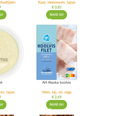
Maaltijden
Kaas, vleeswaren, tapas
9
€
0,85
AH
NAAR AH
li
AH Alaska koolvis
ren, tapas
Vlees, kip, vis, vega
9
€
2,69
AH
NAAR AH