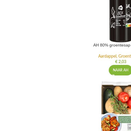
AH 80% groentesap 
Aardappel, Groente
€
2,03
NAAR AH