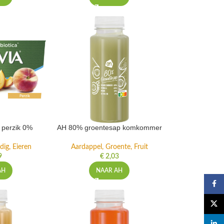
t perzik 0%
AH 80% groentesap komkommer
dig, Eieren
Aardappel, Groente, Fruit
9
€
2,03
AH
NAAR AH
Faceb
X