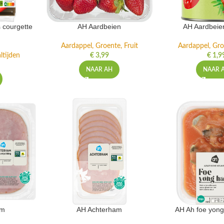
 courgette
AH Aardbeien
AH Aardbeie
Aardappel, Groente, Fruit
Aardappel, Gro
ltijden
€
3,99
€
1,9
NAAR AH
NAAR 
am
AH Achterham
AH Ah foe yong