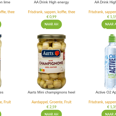
n lime
AA Drink High energy
AA Drink Hig
ffie, thee
Frisdrank, sappen, koffie, thee
Frisdrank, sappen,
€
0,99
€
1,1
NAAR AH
NAAR 
es
Aarts Mini champignons heel
Active O2 Ap
, Fruit
Aardappel, Groente, Fruit
Frisdrank, sappen,
€
2,59
€
1,3
NAAR AH
NAAR 