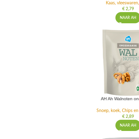
Kaas, vleeswaren,
€
2,79
NAAR AH
AH Ah Walnoten o
Snoep, koek, Chips e
€
2,89
NAAR AH