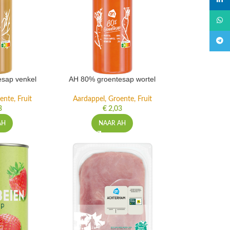
linked
What
Teleg
sap venkel
AH 80% groentesap wortel
ente, Fruit
Aardappel, Groente, Fruit
3
€
2,03
AH
NAAR AH