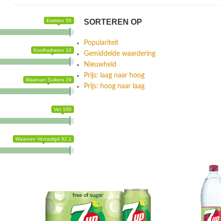
Eiwitten 55
SORTEREN OP
Populariteit
Koolhydraten 10
Gemiddelde waardering
Nieuwheid
Prijs: laag naar hoog
Waarvan Suikers 29
Prijs: hoog naar laag
Vet 100
Waarvan Verzadigd 92.1