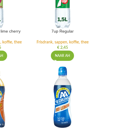
lime cherry
7up Regular
 koffie, thee
Frisdrank, sappen, koffie, thee
5
€
2,45
AH
NAAR AH