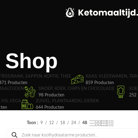
Shop
FRISDRANK, SAPPEN, KOFFIE, THEE
KAAS, VLEESWAREN, TAP
471 Producten
859 Producten
MAALTIJDEN
SNOEP, KOEK, CHIPS EN CHOCOLADE
SOE
98 Producten
252 
, VIS, VEGA
ZUIVEL, PLANTAARDIG, EIEREN
cten
644 Producten
Toon
9
12
18
24
48