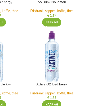
h energy
AA Drink Iso lemon
 koffie, thee
Frisdrank, sappen, koffie, thee
9
€
1,19
AH
NAAR AH
ple kiwi
Active O2 Iced berry
 koffie, thee
Frisdrank, sappen, koffie, thee
5
€
1,35
AH
NAAR AH