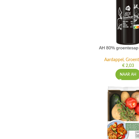
AH 80% groentesap 
Aardappel, Groente
€
2,03
NAAR AH