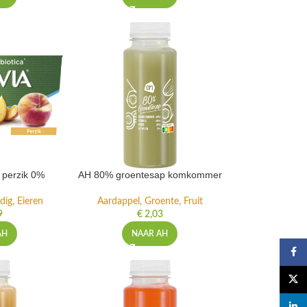
t perzik 0%
AH 80% groentesap komkommer
dig, Eieren
Aardappel, Groente, Fruit
9
€
2,03
AH
NAAR AH
Faceb
X