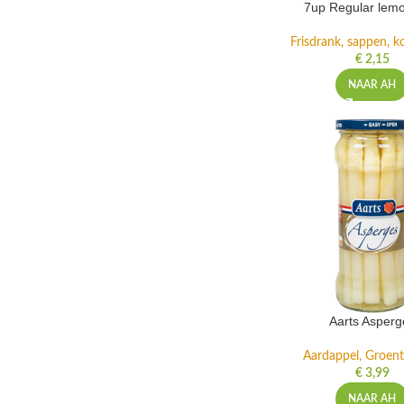
7up Regular lemo
Frisdrank, sappen, ko
€
2,15
NAAR AH
Aarts Asperg
Aardappel, Groente
€
3,99
NAAR AH