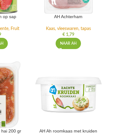
n op sap
AH Achterham
ente, Fruit
Kaas, vleeswaren, tapas
9
€
1,79
AH
NAAR AH
 hai 200 gr
AH Ah roomkaas met kruiden