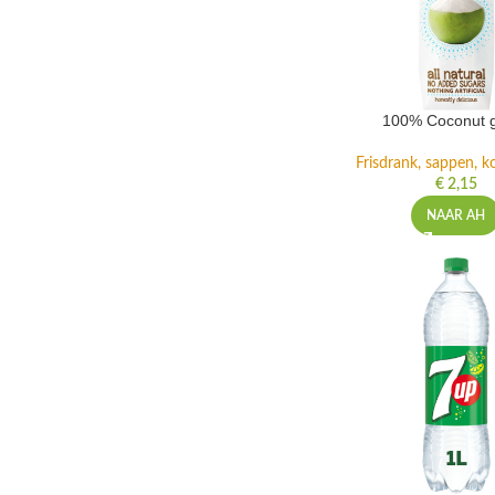
100% Coconut 
Frisdrank, sappen, ko
€
2,15
NAAR AH