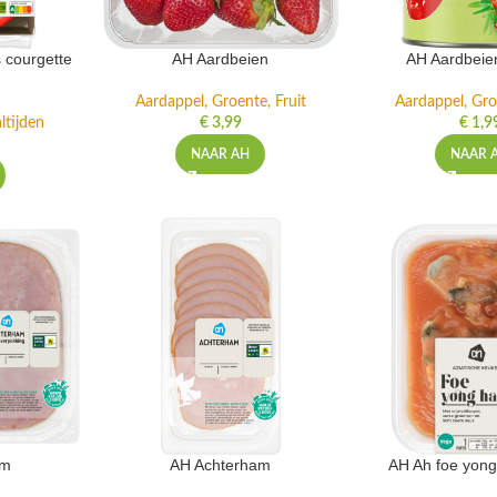
 courgette
AH Aardbeien
AH Aardbeie
Aardappel, Groente, Fruit
Aardappel, Gro
ltijden
€
3,99
€
1,9
NAAR AH
NAAR 
am
AH Achterham
AH Ah foe yong