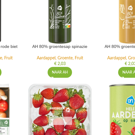
rode biet
AH 80% groentesap spinazie
AH 80% groente
, Fruit
Aardappel, Groente, Fruit
Aardappel, Gro
€
2,03
€
2,0
NAAR AH
NAAR 