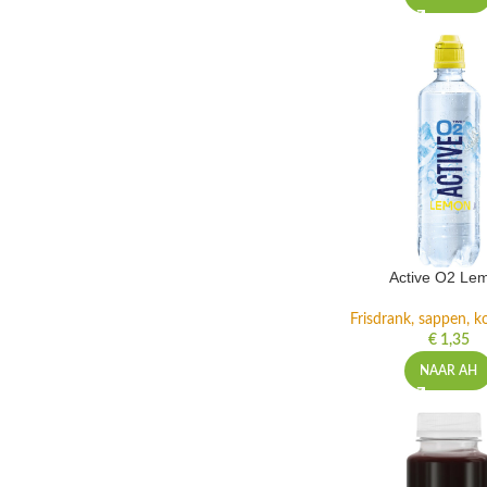
Active O2 Le
Frisdrank, sappen, ko
€
1,35
NAAR AH