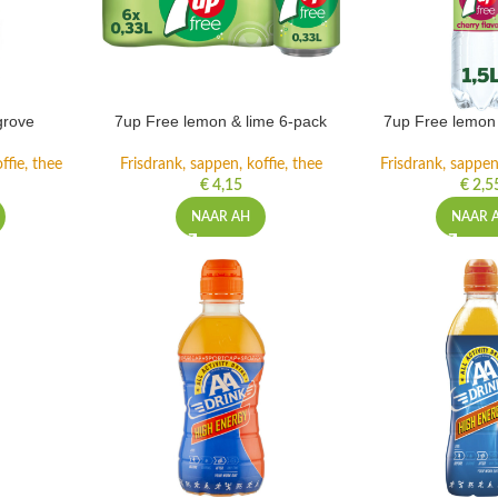
grove
7up Free lemon & lime 6-pack
7up Free lemon 
ffie, thee
Frisdrank, sappen, koffie, thee
Frisdrank, sappen,
€
4,15
€
2,5
NAAR AH
NAAR 