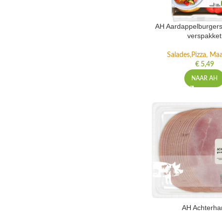
AH Aardappelburgers
verspakket
Salades,Pizza, Maa
€
5,49
NAAR AH
AH Achterh