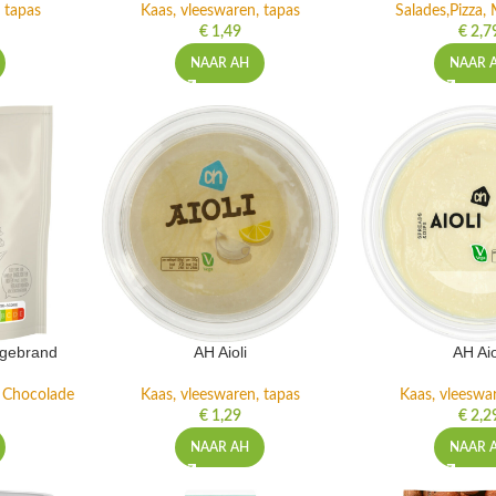
 tapas
Kaas, vleeswaren, tapas
Salades,Pizza, 
€
1,49
€
2,7
NAAR AH
NAAR 
ngebrand
AH Aioli
AH Aio
n Chocolade
Kaas, vleeswaren, tapas
Kaas, vleeswa
€
1,29
€
2,2
NAAR AH
NAAR 