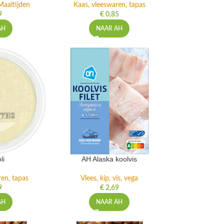
Maaltijden
Kaas, vleeswaren, tapas
9
€
0,85
AH
NAAR AH
li
AH Alaska koolvis
ren, tapas
Vlees, kip, vis, vega
9
€
2,69
AH
NAAR AH