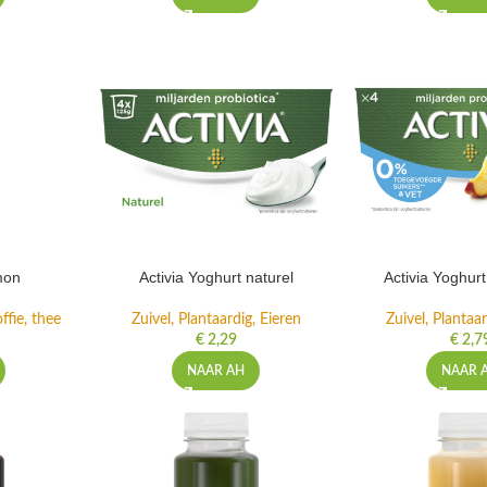
mon
Activia Yoghurt naturel
Activia Yoghur
ffie, thee
Zuivel, Plantaardig, Eieren
Zuivel, Plantaar
€
2,29
€
2,7
NAAR AH
NAAR 