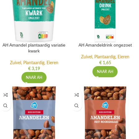
AH Amandel plantaardig variatie
AH Amandeldrink ongezoet
kwark
Zuivel, Plantaardig, Eieren
Zuivel, Plantaardig, Eieren
€
1,65
€
3,19
NAAR AH
NAAR AH