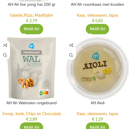
AH Ah foe yong hai 200 gr
AH Ah roomkaas met kruiden
Salades,Pizza, Maaltijden
Kaas, vleeswaren, tapas
€
2,79
€
0,85
NAAR AH
NAAR AH
AH Ah Walnoten ongebrand
AH Aioli
Snoep, koek, Chips en Chocolade
Kaas, vleeswaren, tapas
€
2,89
€
1,29
NAAR AH
NAAR AH