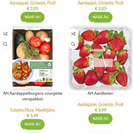
Aardappel, Groente, Fruit
Aardappel, Groente, Fruit
€
2,03
€
2,03
NAAR AH
NAAR AH
AH Aardappelburgers courgette
AH Aardbeien
verspakket
Aardappel, Groente, Fruit
Salades,Pizza, Maaltijden
€
3,99
€
5,49
NAAR AH
NAAR AH