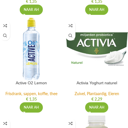
€
1,35
€
1,35
NAAR AH
NAAR AH
Active O2 Lemon
Activia Yoghurt naturel
Frisdrank, sappen, koffie, thee
Zuivel, Plantaardig, Eieren
€
1,35
€
2,29
NAAR AH
NAAR AH