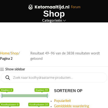
Forum
Shop
Categorieën
Home
Shop
Resultaat 49–96 van de 3838 resultaten wordt
Pagina 2
getoond
Show sidebar
Eiwitten 0
Eiwitten 55
SORTEREN OP
Populariteit
Koolhydraten 0
Koolhydraten 10
Gemiddelde waardering