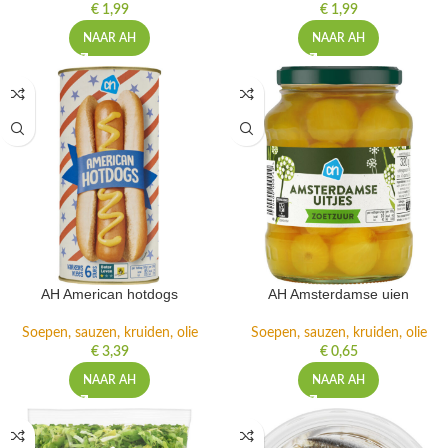
€
1,99
€
1,99
NAAR AH
NAAR AH
AH American hotdogs
AH Amsterdamse uien
Soepen, sauzen, kruiden, olie
Soepen, sauzen, kruiden, olie
€
3,39
€
0,65
NAAR AH
NAAR AH