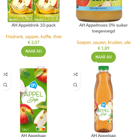
AH Appeldrink 10-pack
AH Appelmoes 0% suiker
toegevoegd
Frisdrank, sappen, koffie, thee
€
2,07
Soepen, sauzen, kruiden, olie
€
1,89
NAAR AH
NAAR AH
AH Appelsap
AH Appelsap