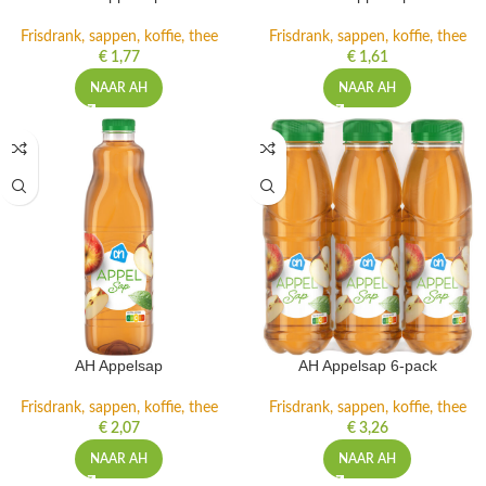
Frisdrank, sappen, koffie, thee
Frisdrank, sappen, koffie, thee
€
1,77
€
1,61
NAAR AH
NAAR AH
AH Appelsap
AH Appelsap 6-pack
Frisdrank, sappen, koffie, thee
Frisdrank, sappen, koffie, thee
€
2,07
€
3,26
NAAR AH
NAAR AH