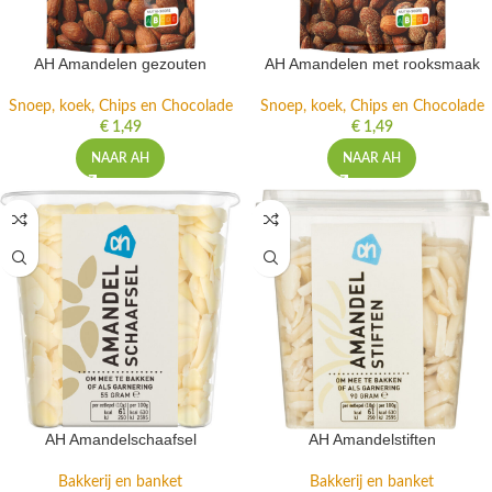
AH Amandelen gezouten
AH Amandelen met rooksmaak
Snoep, koek, Chips en Chocolade
Snoep, koek, Chips en Chocolade
€
1,49
€
1,49
NAAR AH
NAAR AH
AH Amandelschaafsel
AH Amandelstiften
Bakkerij en banket
Bakkerij en banket