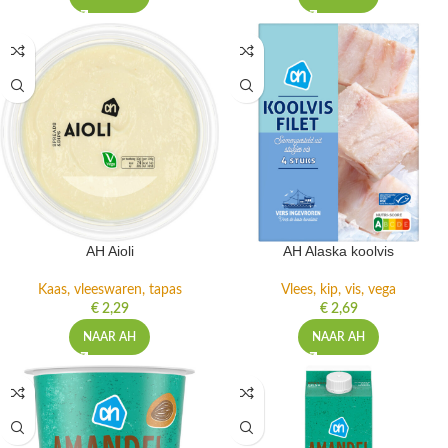
AH Aioli
AH Alaska koolvis
Kaas, vleeswaren, tapas
Vlees, kip, vis, vega
€
2,29
€
2,69
NAAR AH
NAAR AH