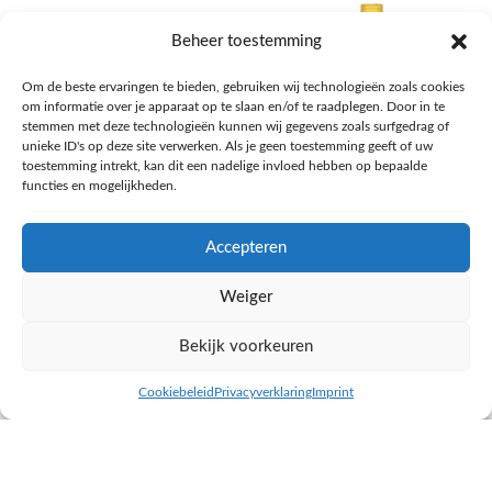
Beheer toestemming
Om de beste ervaringen te bieden, gebruiken wij technologieën zoals cookies
om informatie over je apparaat op te slaan en/of te raadplegen. Door in te
stemmen met deze technologieën kunnen wij gegevens zoals surfgedrag of
unieke ID's op deze site verwerken. Als je geen toestemming geeft of uw
toestemming intrekt, kan dit een nadelige invloed hebben op bepaalde
functies en mogelijkheden.
Accepteren
AH Appelsap 6-pack
AH Arachide olie
Weiger
Frisdrank, sappen, koffie, thee
Pasta, rijst en wereldkeuken
€
1,66
€
4,49
Bekijk voorkeuren
NAAR AH
NAAR AH
Cookiebeleid
Privacyverklaring
Imprint
inkel op
Filters