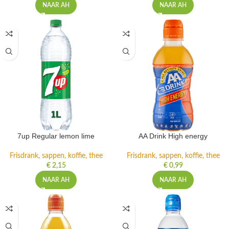
NAAR AH
NAAR AH
7up Regular lemon lime
AA Drink High energy
Frisdrank, sappen, koffie, thee
Frisdrank, sappen, koffie, thee
€
2,15
€
0,99
NAAR AH
NAAR AH