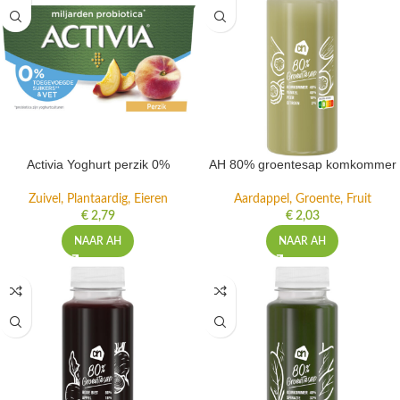
Activia Yoghurt perzik 0%
AH 80% groentesap komkommer
Zuivel, Plantaardig, Eieren
Aardappel, Groente, Fruit
€
2,79
€
2,03
NAAR AH
NAAR AH