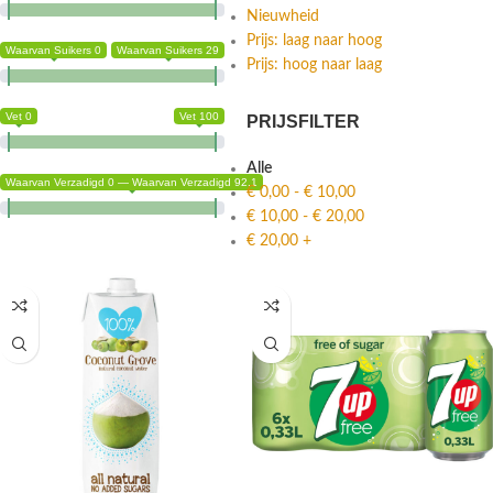
Nieuwheid
Prijs: laag naar hoog
Waarvan Suikers 0
Waarvan Suikers 29
Prijs: hoog naar laag
Vet 0
Vet 100
PRIJSFILTER
Alle
Waarvan Verzadigd 0 — Waarvan Verzadigd 92.1
€
0,00
-
€
10,00
€
10,00
-
€
20,00
€
20,00
+