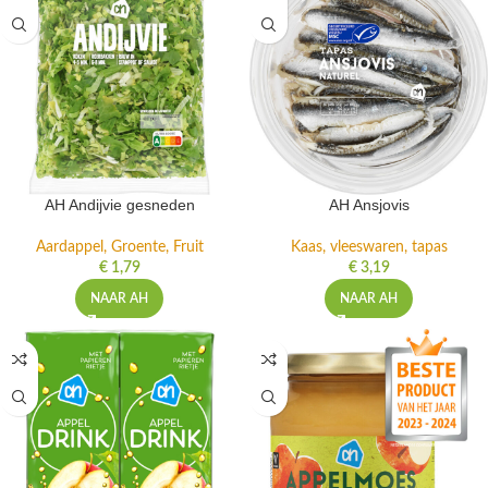
AH Andijvie gesneden
AH Ansjovis
Aardappel, Groente, Fruit
Kaas, vleeswaren, tapas
€
1,79
€
3,19
NAAR AH
NAAR AH