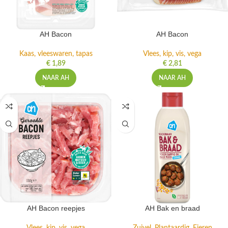
AH Bacon
AH Bacon
Kaas, vleeswaren, tapas
Vlees, kip, vis, vega
€
1,89
€
2,81
NAAR AH
NAAR AH
AH Bacon reepjes
AH Bak en braad