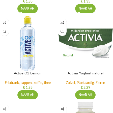
€
1,35
€
1,35
NAAR AH
NAAR AH
Active O2 Lemon
Activia Yoghurt naturel
Frisdrank, sappen, koffie, thee
Zuivel, Plantaardig, Eieren
€
1,35
€
2,29
NAAR AH
NAAR AH