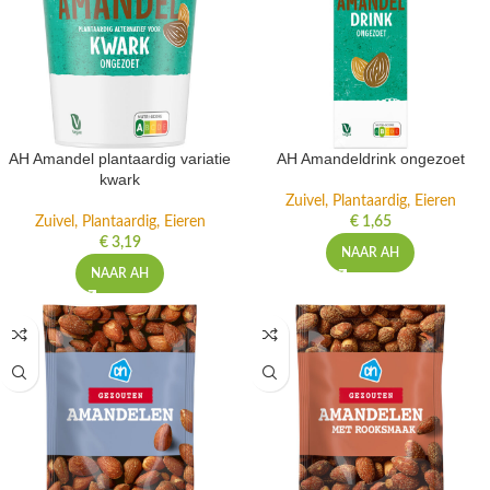
AH Amandel plantaardig variatie
AH Amandeldrink ongezoet
kwark
Zuivel, Plantaardig, Eieren
Zuivel, Plantaardig, Eieren
€
1,65
€
3,19
NAAR AH
NAAR AH