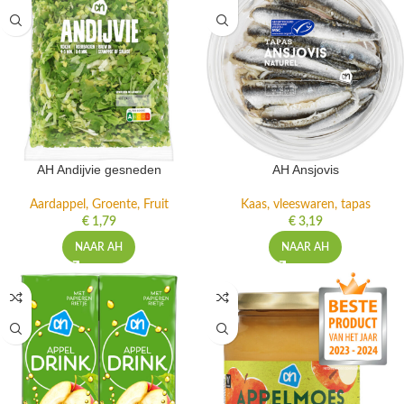
AH Andijvie gesneden
AH Ansjovis
Aardappel, Groente, Fruit
Kaas, vleeswaren, tapas
€
1,79
€
3,19
NAAR AH
NAAR AH