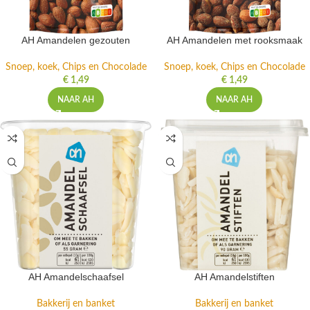
AH Amandelen gezouten
AH Amandelen met rooksmaak
Snoep, koek, Chips en Chocolade
Snoep, koek, Chips en Chocolade
€
1,49
€
1,49
NAAR AH
NAAR AH
AH Amandelschaafsel
AH Amandelstiften
Bakkerij en banket
Bakkerij en banket