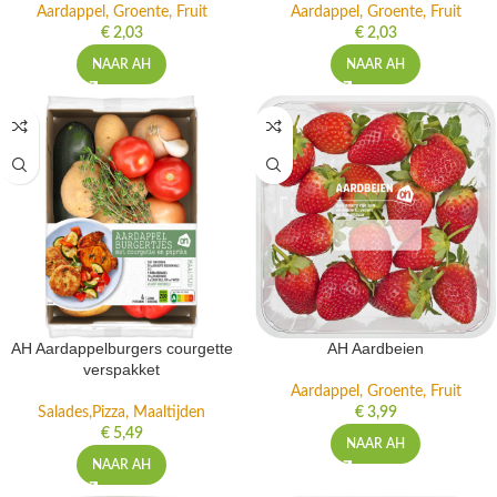
Aardappel, Groente, Fruit
Aardappel, Groente, Fruit
€
2,03
€
2,03
NAAR AH
NAAR AH
AH Aardappelburgers courgette
AH Aardbeien
verspakket
Aardappel, Groente, Fruit
Salades,Pizza, Maaltijden
€
3,99
€
5,49
NAAR AH
NAAR AH