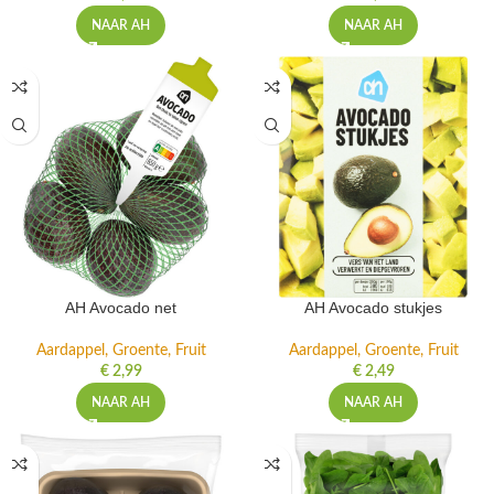
NAAR AH
NAAR AH
AH Avocado net
AH Avocado stukjes
Aardappel, Groente, Fruit
Aardappel, Groente, Fruit
€
2,99
€
2,49
NAAR AH
NAAR AH