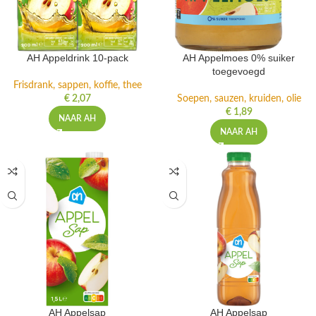
AH Appeldrink 10-pack
AH Appelmoes 0% suiker
toegevoegd
Frisdrank, sappen, koffie, thee
€
2,07
Soepen, sauzen, kruiden, olie
€
1,89
NAAR AH
NAAR AH
AH Appelsap
AH Appelsap