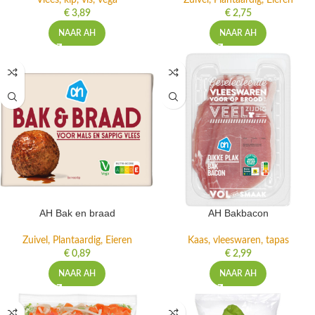
Vlees, kip, vis, vega
Zuivel, Plantaardig, Eieren
€
3,89
€
2,75
NAAR AH
NAAR AH
AH Bak en braad
AH Bakbacon
Zuivel, Plantaardig, Eieren
Kaas, vleeswaren, tapas
€
0,89
€
2,99
NAAR AH
NAAR AH