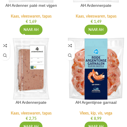
AH Ardenner paté met vijgen
AH Ardennerpate
Kaas, vleeswaren, tapas
Kaas, vleeswaren, tapas
€
1,69
€
1,49
NAAR AH
NAAR AH
AH Ardennerpate
AH Argentijnse garnaal
Kaas, vleeswaren, tapas
Vlees, kip, vis, vega
€
2,75
€
8,99
NAAR AH
NAAR AH