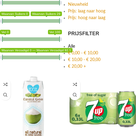
Nieuwheid
Prijs: laag naar hoog
Waarvan Suikers 0
Waarvan Suikers 29
Prijs: hoog naar laag
Vet 0
Vet 100
PRIJSFILTER
Alle
Waarvan Verzadigd 0 — Waarvan Verzadigd 92.1
€
0,00
-
€
10,00
€
10,00
-
€
20,00
€
20,00
+