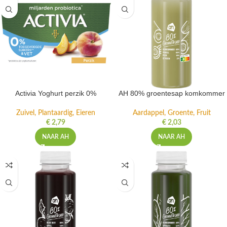
Activia Yoghurt perzik 0%
AH 80% groentesap komkommer
Zuivel, Plantaardig, Eieren
Aardappel, Groente, Fruit
€
2,79
€
2,03
NAAR AH
NAAR AH