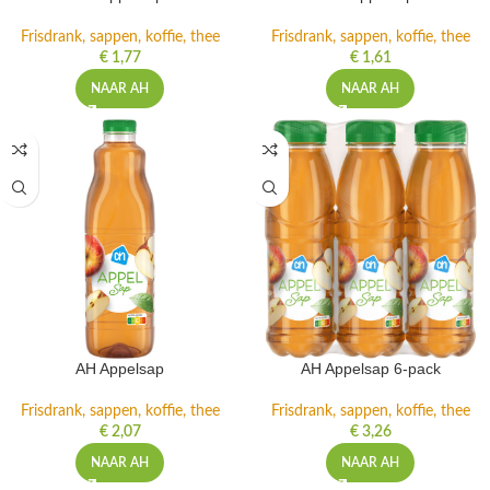
Frisdrank, sappen, koffie, thee
Frisdrank, sappen, koffie, thee
€
1,77
€
1,61
NAAR AH
NAAR AH
AH Appelsap
AH Appelsap 6-pack
Frisdrank, sappen, koffie, thee
Frisdrank, sappen, koffie, thee
€
2,07
€
3,26
NAAR AH
NAAR AH