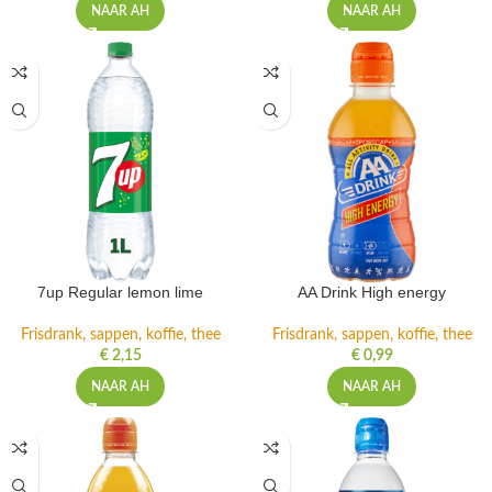
NAAR AH
NAAR AH
7up Regular lemon lime
AA Drink High energy
Frisdrank, sappen, koffie, thee
Frisdrank, sappen, koffie, thee
€
2,15
€
0,99
NAAR AH
NAAR AH