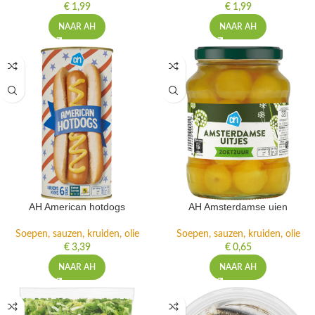
€
1,99
€
1,99
NAAR AH
NAAR AH
AH American hotdogs
AH Amsterdamse uien
Soepen, sauzen, kruiden, olie
Soepen, sauzen, kruiden, olie
€
3,39
€
0,65
NAAR AH
NAAR AH