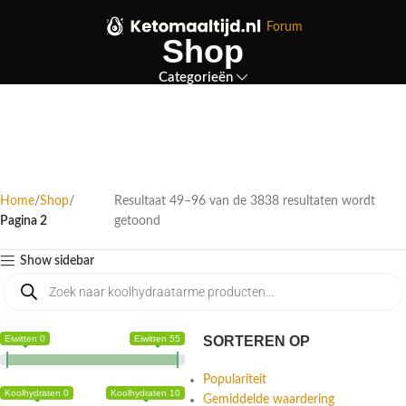
Forum
Shop
Categorieën
Home
Shop
Resultaat 49–96 van de 3838 resultaten wordt
Pagina 2
getoond
Show sidebar
Eiwitten 0
Eiwitten 55
SORTEREN OP
Populariteit
Koolhydraten 0
Koolhydraten 10
Gemiddelde waardering