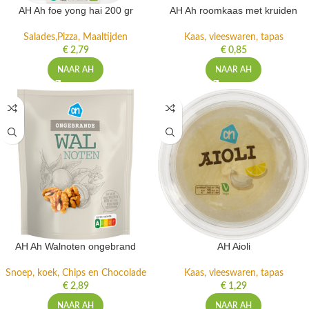
AH Ah foe yong hai 200 gr
AH Ah roomkaas met kruiden
Salades,Pizza, Maaltijden
Kaas, vleeswaren, tapas
€
2,79
€
0,85
NAAR AH
NAAR AH
AH Ah Walnoten ongebrand
AH Aioli
Snoep, koek, Chips en Chocolade
Kaas, vleeswaren, tapas
€
2,89
€
1,29
NAAR AH
NAAR AH