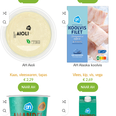
AH Aioli
AH Alaska koolvis
Kaas, vleeswaren, tapas
Vlees, kip, vis, vega
€
2,29
€
2,69
NAAR AH
NAAR AH