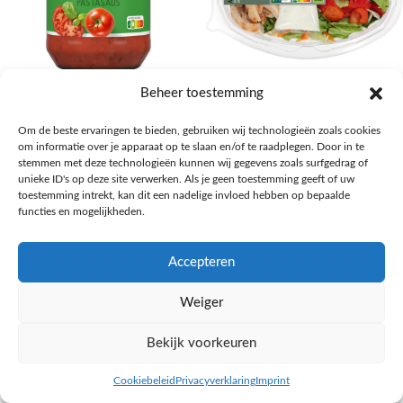
AH Basilicum pastasaus
AH Basis maaltijdsalade gegrilde
Beheer toestemming
kip
Pasta, rijst en wereldkeuken
Om de beste ervaringen te bieden, gebruiken wij technologieën zoals cookies
€
1,59
Salades,Pizza, Maaltijden
om informatie over je apparaat op te slaan en/of te raadplegen. Door in te
€
3,39
NAAR AH
stemmen met deze technologieën kunnen wij gegevens zoals surfgedrag of
NAAR AH
unieke ID's op deze site verwerken. Als je geen toestemming geeft of uw
toestemming intrekt, kan dit een nadelige invloed hebben op bepaalde
functies en mogelijkheden.
Accepteren
Weiger
Bekijk voorkeuren
Cookiebeleid
Privacyverklaring
Imprint
inkel op
Filters