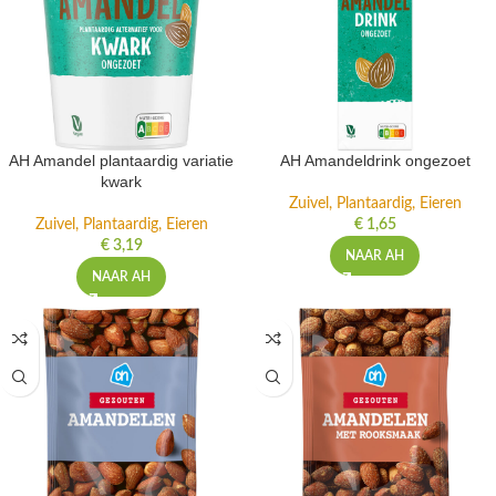
AH Amandel plantaardig variatie
AH Amandeldrink ongezoet
kwark
Zuivel, Plantaardig, Eieren
Zuivel, Plantaardig, Eieren
€
1,65
€
3,19
NAAR AH
NAAR AH