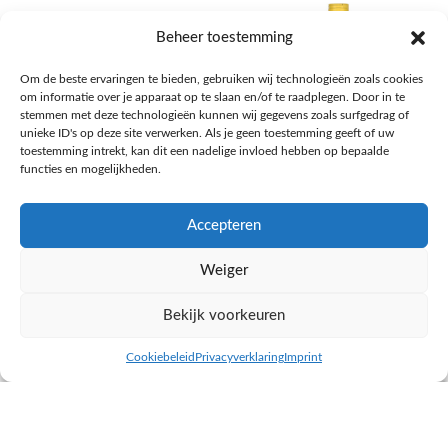
Beheer toestemming
Om de beste ervaringen te bieden, gebruiken wij technologieën zoals cookies
om informatie over je apparaat op te slaan en/of te raadplegen. Door in te
stemmen met deze technologieën kunnen wij gegevens zoals surfgedrag of
unieke ID's op deze site verwerken. Als je geen toestemming geeft of uw
toestemming intrekt, kan dit een nadelige invloed hebben op bepaalde
functies en mogelijkheden.
Accepteren
AH Appelsap 6-pack
AH Arachide olie
Weiger
Frisdrank, sappen, koffie, thee
Pasta, rijst en wereldkeuken
€
1,66
€
4,49
Bekijk voorkeuren
NAAR AH
NAAR AH
Cookiebeleid
Privacyverklaring
Imprint
inkel op
Filters