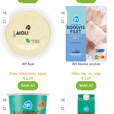
AH Aioli
AH Alaska koolvis
Kaas, vleeswaren, tapas
Vlees, kip, vis, vega
€
2,29
€
2,69
NAAR AH
NAAR AH