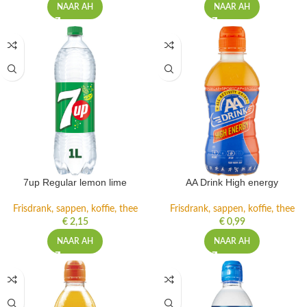
NAAR AH
NAAR AH
7up Regular lemon lime
AA Drink High energy
Frisdrank, sappen, koffie, thee
Frisdrank, sappen, koffie, thee
€
2,15
€
0,99
NAAR AH
NAAR AH