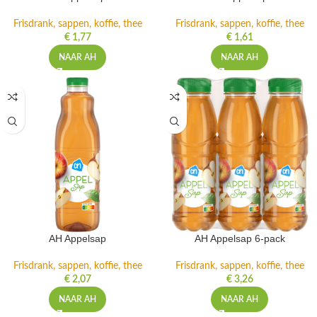
Frisdrank, sappen, koffie, thee
Frisdrank, sappen, koffie, thee
€
1,77
€
1,61
NAAR AH
NAAR AH
AH Appelsap
AH Appelsap 6-pack
Frisdrank, sappen, koffie, thee
Frisdrank, sappen, koffie, thee
€
2,07
€
3,26
NAAR AH
NAAR AH