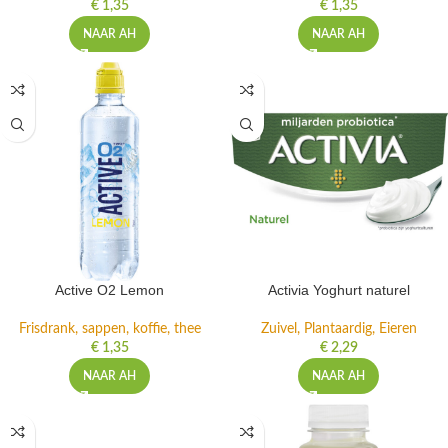
€
1,35
€
1,35
NAAR AH
NAAR AH
Active O2 Lemon
Activia Yoghurt naturel
Frisdrank, sappen, koffie, thee
Zuivel, Plantaardig, Eieren
€
1,35
€
2,29
NAAR AH
NAAR AH