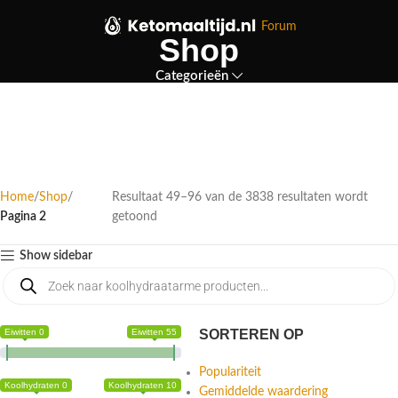
Forum
Shop
Categorieën
Home
Shop
Resultaat 49–96 van de 3838 resultaten wordt
Pagina 2
getoond
Show sidebar
Eiwitten 0
Eiwitten 55
SORTEREN OP
Populariteit
Koolhydraten 0
Koolhydraten 10
Gemiddelde waardering