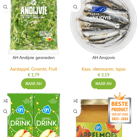
AH Andijvie gesneden
AH Ansjovis
Aardappel, Groente, Fruit
Kaas, vleeswaren, tapas
€
1,79
€
3,19
NAAR AH
NAAR AH