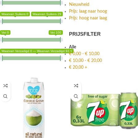
Nieuwheid
Prijs: laag naar hoog
Waarvan Suikers 0
Waarvan Suikers 29
Prijs: hoog naar laag
Vet 0
Vet 100
PRIJSFILTER
Alle
Waarvan Verzadigd 0 — Waarvan Verzadigd 92.1
€
0,00
-
€
10,00
€
10,00
-
€
20,00
€
20,00
+