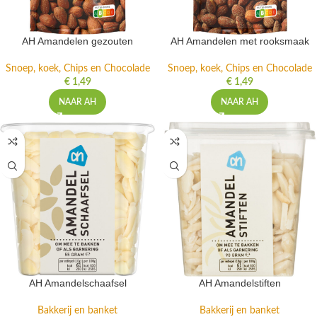
AH Amandelen gezouten
AH Amandelen met rooksmaak
Snoep, koek, Chips en Chocolade
Snoep, koek, Chips en Chocolade
€
1,49
€
1,49
NAAR AH
NAAR AH
AH Amandelschaafsel
AH Amandelstiften
Bakkerij en banket
Bakkerij en banket