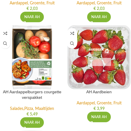
Aardappel, Groente, Fruit
Aardappel, Groente, Fruit
€
2,03
€
2,03
NAAR AH
NAAR AH
AH Aardappelburgers courgette
AH Aardbeien
verspakket
Aardappel, Groente, Fruit
Salades,Pizza, Maaltijden
€
3,99
€
5,49
NAAR AH
NAAR AH