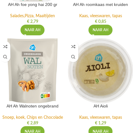
AH Ah foe yong hai 200 gr
AH Ah roomkaas met kruiden
Salades,Pizza, Maaltijden
Kaas, vleeswaren, tapas
€
2,79
€
0,85
NAAR AH
NAAR AH
AH Ah Walnoten ongebrand
AH Aioli
Snoep, koek, Chips en Chocolade
Kaas, vleeswaren, tapas
€
2,89
€
1,29
NAAR AH
NAAR AH