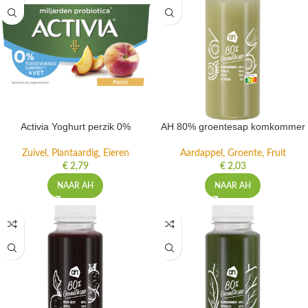
Activia Yoghurt perzik 0%
AH 80% groentesap komkommer
Zuivel, Plantaardig, Eieren
Aardappel, Groente, Fruit
€
2,79
€
2,03
NAAR AH
NAAR AH