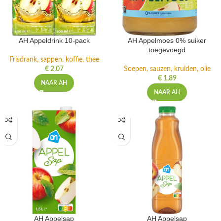
AH Appeldrink 10-pack
AH Appelmoes 0% suiker
toegevoegd
Frisdrank, sappen, koffie, thee
€
2,07
Soepen, sauzen, kruiden, olie
€
1,89
NAAR AH
NAAR AH
AH Appelsap
AH Appelsap