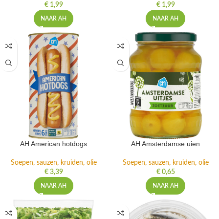
€
1,99
€
1,99
NAAR AH
NAAR AH
AH American hotdogs
AH Amsterdamse uien
Soepen, sauzen, kruiden, olie
Soepen, sauzen, kruiden, olie
€
3,39
€
0,65
NAAR AH
NAAR AH