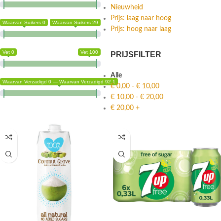
Nieuwheid
Prijs: laag naar hoog
Waarvan Suikers 0
Waarvan Suikers 29
Prijs: hoog naar laag
Vet 0
Vet 100
PRIJSFILTER
Alle
Waarvan Verzadigd 0 — Waarvan Verzadigd 92.1
€
0,00
-
€
10,00
€
10,00
-
€
20,00
€
20,00
+