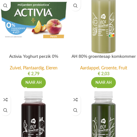
Activia Yoghurt perzik 0%
AH 80% groentesap komkommer
Zuivel, Plantaardig, Eieren
Aardappel, Groente, Fruit
€
2,79
€
2,03
NAAR AH
NAAR AH