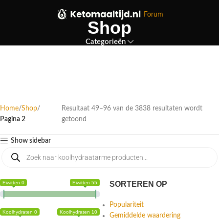
Forum
Shop
Categorieën
Home
Shop
Resultaat 49–96 van de 3838 resultaten wordt
Pagina 2
getoond
Show sidebar
Eiwitten 0
Eiwitten 55
SORTEREN OP
Populariteit
Koolhydraten 0
Koolhydraten 10
Gemiddelde waardering