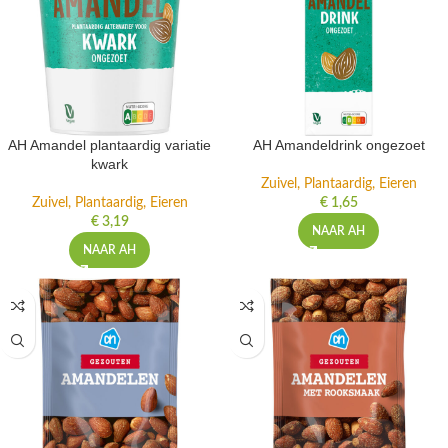
AH Amandel plantaardig variatie
AH Amandeldrink ongezoet
kwark
Zuivel, Plantaardig, Eieren
Zuivel, Plantaardig, Eieren
€
1,65
€
3,19
NAAR AH
NAAR AH