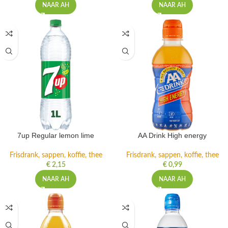
NAAR AH
NAAR AH
7up Regular lemon lime
AA Drink High energy
Frisdrank, sappen, koffie, thee
Frisdrank, sappen, koffie, thee
€
2,15
€
0,99
NAAR AH
NAAR AH