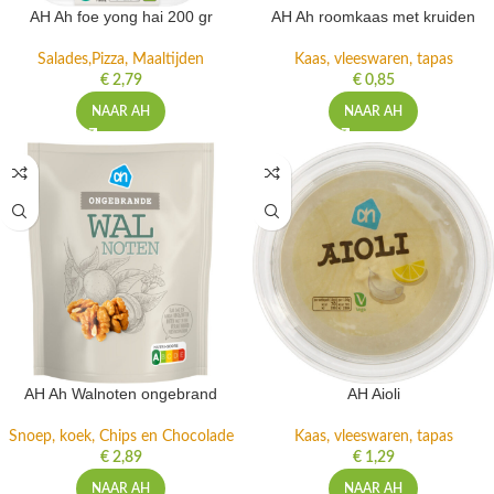
AH Ah foe yong hai 200 gr
AH Ah roomkaas met kruiden
Salades,Pizza, Maaltijden
Kaas, vleeswaren, tapas
€
2,79
€
0,85
NAAR AH
NAAR AH
AH Ah Walnoten ongebrand
AH Aioli
Snoep, koek, Chips en Chocolade
Kaas, vleeswaren, tapas
€
2,89
€
1,29
NAAR AH
NAAR AH