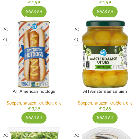
€
1,99
€
1,99
NAAR AH
NAAR AH
AH American hotdogs
AH Amsterdamse uien
Soepen, sauzen, kruiden, olie
Soepen, sauzen, kruiden, olie
€
3,39
€
0,65
NAAR AH
NAAR AH