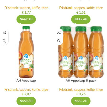
Frisdrank, sappen, koffie, thee
Frisdrank, sappen, koffie, thee
€
1,77
€
1,61
NAAR AH
NAAR AH
AH Appelsap
AH Appelsap 6-pack
Frisdrank, sappen, koffie, thee
Frisdrank, sappen, koffie, thee
€
2,07
€
3,26
NAAR AH
NAAR AH