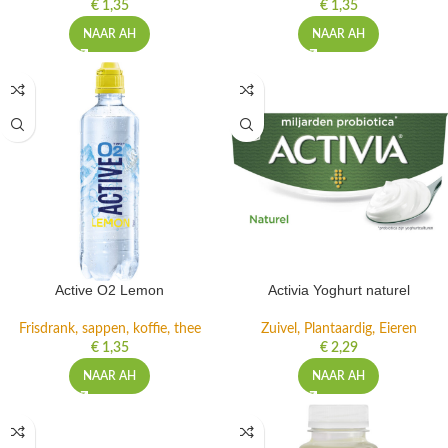
€
1,35
€
1,35
NAAR AH
NAAR AH
Active O2 Lemon
Activia Yoghurt naturel
Frisdrank, sappen, koffie, thee
Zuivel, Plantaardig, Eieren
€
1,35
€
2,29
NAAR AH
NAAR AH