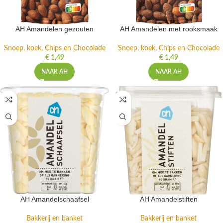
AH Amandelen gezouten
AH Amandelen met rooksmaak
Snoep, koek, Chips en Chocolade
Snoep, koek, Chips en Chocolade
€
1,49
€
1,49
NAAR AH
NAAR AH
AH Amandelschaafsel
AH Amandelstiften
Bakkerij en banket
Bakkerij en banket