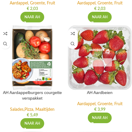
Aardappel, Groente, Fruit
Aardappel, Groente, Fruit
€
2,03
€
2,03
NAAR AH
NAAR AH
AH Aardappelburgers courgette
AH Aardbeien
verspakket
Aardappel, Groente, Fruit
Salades,Pizza, Maaltijden
€
3,99
€
5,49
NAAR AH
NAAR AH