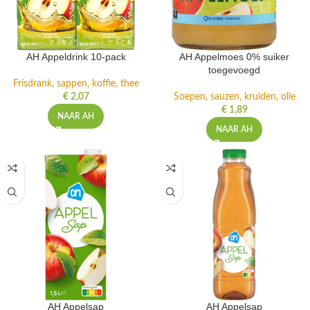
AH Appeldrink 10-pack
AH Appelmoes 0% suiker
toegevoegd
Frisdrank, sappen, koffie, thee
€
2,07
Soepen, sauzen, kruiden, olie
€
1,89
NAAR AH
NAAR AH
AH Appelsap
AH Appelsap