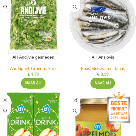
AH Andijvie gesneden
AH Ansjovis
Aardappel, Groente, Fruit
Kaas, vleeswaren, tapas
€
1,79
€
3,19
NAAR AH
NAAR AH