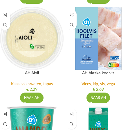
AH Aioli
AH Alaska koolvis
Kaas, vleeswaren, tapas
Vlees, kip, vis, vega
€
2,29
€
2,69
NAAR AH
NAAR AH