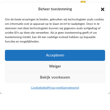
Beheer toestemming
Om de beste ervaringen te bieden, gebruiken wij technologieën zoals cookies
om informatie over je apparaat op te slaan en/of te raadplegen. Door in te
stemmen met deze technologieën kunnen wij gegevens zoals surfgedrag of
unieke ID's op deze site verwerken. Als je geen toestemming geeft of uw
toestemming intrekt, kan dit een nadelige invloed hebben op bepaalde
functies en mogelijkheden.
Accepteren
AH Appelsap 6-pack
AH Arachide olie
Weiger
Frisdrank, sappen, koffie, thee
Pasta, rijst en wereldkeuken
€
1,66
€
4,49
Bekijk voorkeuren
NAAR AH
NAAR AH
Cookiebeleid
Privacyverklaring
Imprint
inkel op
Filters