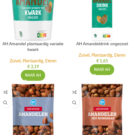
AH Amandel plantaardig variatie
AH Amandeldrink ongezoet
kwark
Zuivel, Plantaardig, Eieren
Zuivel, Plantaardig, Eieren
€
1,65
€
3,19
NAAR AH
NAAR AH