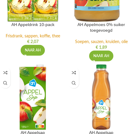
AH Appeldrink 10-pack
AH Appelmoes 0% suiker
toegevoegd
Frisdrank, sappen, koffie, thee
€
2,07
Soepen, sauzen, kruiden, olie
€
1,89
NAAR AH
NAAR AH
AH Appelsap
AH Appelsap