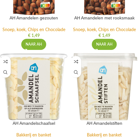
AH Amandelen gezouten
AH Amandelen met rooksmaak
Snoep, koek, Chips en Chocolade
Snoep, koek, Chips en Chocolade
€
1,49
€
1,49
NAAR AH
NAAR AH
AH Amandelschaafsel
AH Amandelstiften
Bakkerij en banket
Bakkerij en banket