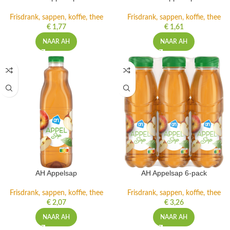
Frisdrank, sappen, koffie, thee
Frisdrank, sappen, koffie, thee
€
1,77
€
1,61
NAAR AH
NAAR AH
AH Appelsap
AH Appelsap 6-pack
Frisdrank, sappen, koffie, thee
Frisdrank, sappen, koffie, thee
€
2,07
€
3,26
NAAR AH
NAAR AH