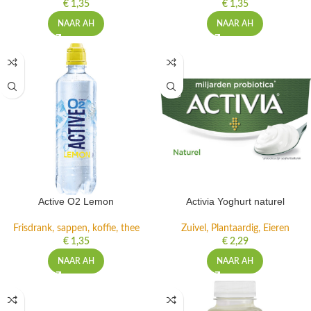
€
1,35
€
1,35
NAAR AH
NAAR AH
Active O2 Lemon
Activia Yoghurt naturel
Frisdrank, sappen, koffie, thee
Zuivel, Plantaardig, Eieren
€
1,35
€
2,29
NAAR AH
NAAR AH