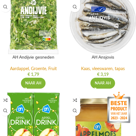
AH Andijvie gesneden
AH Ansjovis
Aardappel, Groente, Fruit
Kaas, vleeswaren, tapas
€
1,79
€
3,19
NAAR AH
NAAR AH