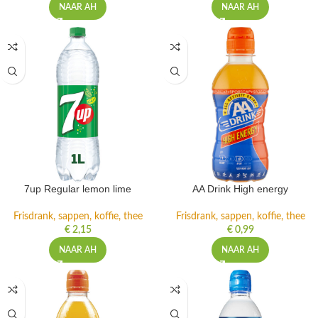
NAAR AH
NAAR AH
7up Regular lemon lime
AA Drink High energy
Frisdrank, sappen, koffie, thee
Frisdrank, sappen, koffie, thee
€
2,15
€
0,99
NAAR AH
NAAR AH