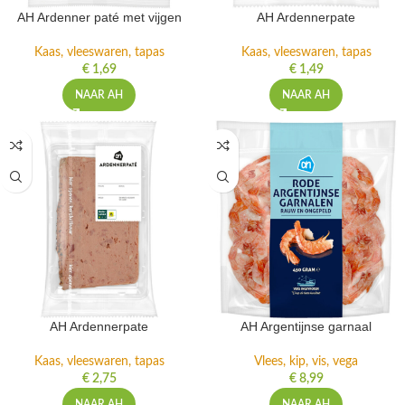
AH Ardenner paté met vijgen
AH Ardennerpate
Kaas, vleeswaren, tapas
Kaas, vleeswaren, tapas
€
1,69
€
1,49
NAAR AH
NAAR AH
AH Ardennerpate
AH Argentijnse garnaal
Kaas, vleeswaren, tapas
Vlees, kip, vis, vega
€
2,75
€
8,99
NAAR AH
NAAR AH