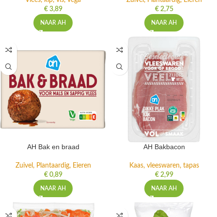
Vlees, kip, vis, vega
Zuivel, Plantaardig, Eieren
€
3,89
€
2,75
NAAR AH
NAAR AH
AH Bak en braad
AH Bakbacon
Zuivel, Plantaardig, Eieren
Kaas, vleeswaren, tapas
€
0,89
€
2,99
NAAR AH
NAAR AH