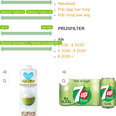
Nieuwheid
Prijs: laag naar hoog
Waarvan Suikers 0
Waarvan Suikers 29
Prijs: hoog naar laag
Vet 0
Vet 100
PRIJSFILTER
Alle
Waarvan Verzadigd 0 — Waarvan Verzadigd 92.1
€
0,00
-
€
10,00
€
10,00
-
€
20,00
€
20,00
+