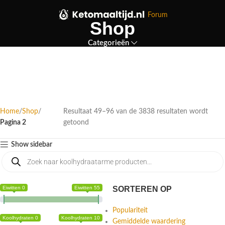
Forum
Shop
Categorieën
Home
Shop
Resultaat 49–96 van de 3838 resultaten wordt
Pagina 2
getoond
Show sidebar
Eiwitten 0
Eiwitten 55
SORTEREN OP
Populariteit
Koolhydraten 0
Koolhydraten 10
Gemiddelde waardering