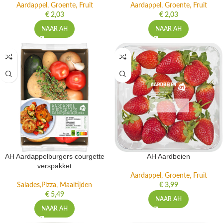
Aardappel, Groente, Fruit
Aardappel, Groente, Fruit
€
2,03
€
2,03
NAAR AH
NAAR AH
AH Aardappelburgers courgette
AH Aardbeien
verspakket
Aardappel, Groente, Fruit
Salades,Pizza, Maaltijden
€
3,99
€
5,49
NAAR AH
NAAR AH