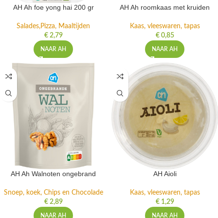
AH Ah foe yong hai 200 gr
AH Ah roomkaas met kruiden
Salades,Pizza, Maaltijden
Kaas, vleeswaren, tapas
€
2,79
€
0,85
NAAR AH
NAAR AH
AH Ah Walnoten ongebrand
AH Aioli
Snoep, koek, Chips en Chocolade
Kaas, vleeswaren, tapas
€
2,89
€
1,29
NAAR AH
NAAR AH