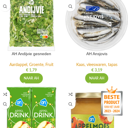
AH Andijvie gesneden
AH Ansjovis
Aardappel, Groente, Fruit
Kaas, vleeswaren, tapas
€
1,79
€
3,19
NAAR AH
NAAR AH