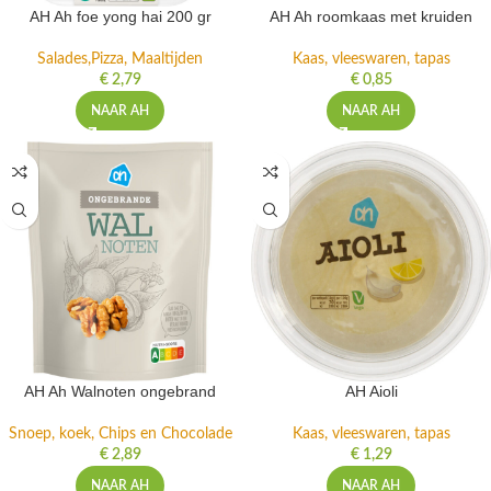
AH Ah foe yong hai 200 gr
AH Ah roomkaas met kruiden
Salades,Pizza, Maaltijden
Kaas, vleeswaren, tapas
€
2,79
€
0,85
NAAR AH
NAAR AH
AH Ah Walnoten ongebrand
AH Aioli
Snoep, koek, Chips en Chocolade
Kaas, vleeswaren, tapas
€
2,89
€
1,29
NAAR AH
NAAR AH