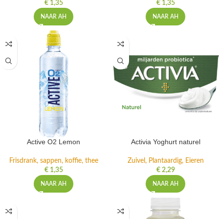
€
1,35
€
1,35
NAAR AH
NAAR AH
Active O2 Lemon
Activia Yoghurt naturel
Frisdrank, sappen, koffie, thee
Zuivel, Plantaardig, Eieren
€
1,35
€
2,29
NAAR AH
NAAR AH