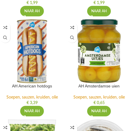
€
1,99
€
1,99
NAAR AH
NAAR AH
AH American hotdogs
AH Amsterdamse uien
Soepen, sauzen, kruiden, olie
Soepen, sauzen, kruiden, olie
€
3,39
€
0,65
NAAR AH
NAAR AH