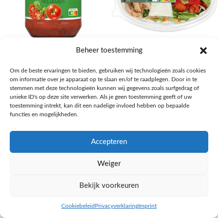
AH Basilicum pastasaus
AH Basis maaltijdsalade gegrilde
Beheer toestemming
kip
Pasta, rijst en wereldkeuken
Om de beste ervaringen te bieden, gebruiken wij technologieën zoals cookies
€
1,59
Salades,Pizza, Maaltijden
om informatie over je apparaat op te slaan en/of te raadplegen. Door in te
€
3,39
NAAR AH
stemmen met deze technologieën kunnen wij gegevens zoals surfgedrag of
NAAR AH
unieke ID's op deze site verwerken. Als je geen toestemming geeft of uw
toestemming intrekt, kan dit een nadelige invloed hebben op bepaalde
functies en mogelijkheden.
Accepteren
Weiger
Bekijk voorkeuren
Cookiebeleid
Privacyverklaring
Imprint
inkel op
Filters