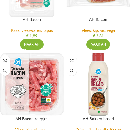
AH Bacon
AH Bacon
Kaas, vleeswaren, tapas
Vlees, kip, vis, vega
€
1,89
€
2,81
NAAR AH
NAAR AH
AH Bacon reepjes
AH Bak en braad