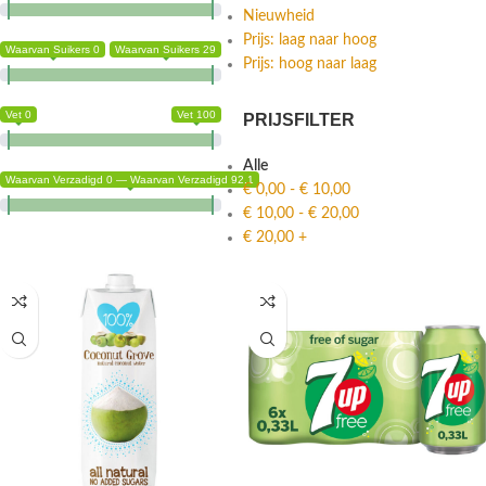
Nieuwheid
Prijs: laag naar hoog
Waarvan Suikers 0
Waarvan Suikers 29
Prijs: hoog naar laag
Vet 0
Vet 100
PRIJSFILTER
Alle
Waarvan Verzadigd 0 — Waarvan Verzadigd 92.1
€
0,00
-
€
10,00
€
10,00
-
€
20,00
€
20,00
+