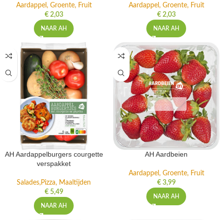
Aardappel, Groente, Fruit
Aardappel, Groente, Fruit
€
2,03
€
2,03
NAAR AH
NAAR AH
AH Aardappelburgers courgette
AH Aardbeien
verspakket
Aardappel, Groente, Fruit
Salades,Pizza, Maaltijden
€
3,99
€
5,49
NAAR AH
NAAR AH