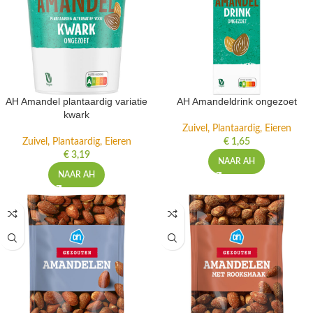
AH Amandel plantaardig variatie
AH Amandeldrink ongezoet
kwark
Zuivel, Plantaardig, Eieren
Zuivel, Plantaardig, Eieren
€
1,65
€
3,19
NAAR AH
NAAR AH