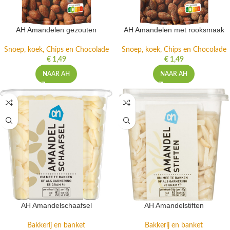
AH Amandelen gezouten
AH Amandelen met rooksmaak
Snoep, koek, Chips en Chocolade
Snoep, koek, Chips en Chocolade
€
1,49
€
1,49
NAAR AH
NAAR AH
AH Amandelschaafsel
AH Amandelstiften
Bakkerij en banket
Bakkerij en banket