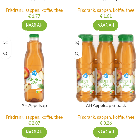
Frisdrank, sappen, koffie, thee
Frisdrank, sappen, koffie, thee
€
1,77
€
1,61
NAAR AH
NAAR AH
AH Appelsap
AH Appelsap 6-pack
Frisdrank, sappen, koffie, thee
Frisdrank, sappen, koffie, thee
€
2,07
€
3,26
NAAR AH
NAAR AH