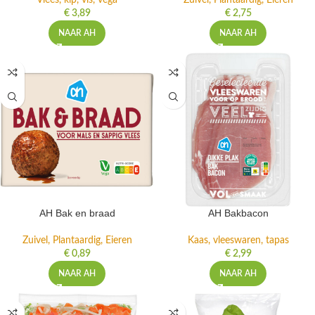
Vlees, kip, vis, vega
Zuivel, Plantaardig, Eieren
€
3,89
€
2,75
NAAR AH
NAAR AH
AH Bak en braad
AH Bakbacon
Zuivel, Plantaardig, Eieren
Kaas, vleeswaren, tapas
€
0,89
€
2,99
NAAR AH
NAAR AH