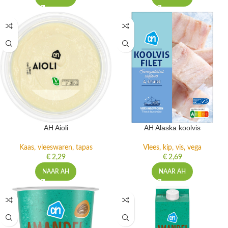
AH Aioli
AH Alaska koolvis
Kaas, vleeswaren, tapas
Vlees, kip, vis, vega
€
2,29
€
2,69
NAAR AH
NAAR AH