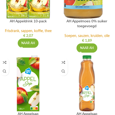
AH Appeldrink 10-pack
AH Appelmoes 0% suiker
toegevoegd
Frisdrank, sappen, koffie, thee
€
2,07
Soepen, sauzen, kruiden, olie
€
1,89
NAAR AH
NAAR AH
AH Appelsap
AH Appelsap