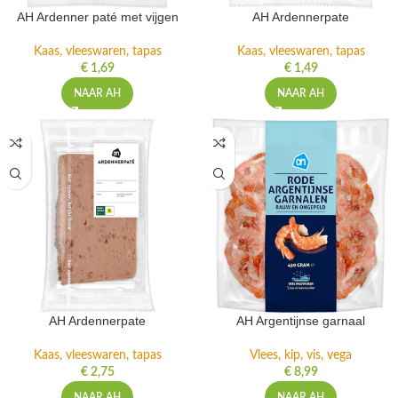
AH Ardenner paté met vijgen
AH Ardennerpate
Kaas, vleeswaren, tapas
Kaas, vleeswaren, tapas
€
1,69
€
1,49
NAAR AH
NAAR AH
AH Ardennerpate
AH Argentijnse garnaal
Kaas, vleeswaren, tapas
Vlees, kip, vis, vega
€
2,75
€
8,99
NAAR AH
NAAR AH