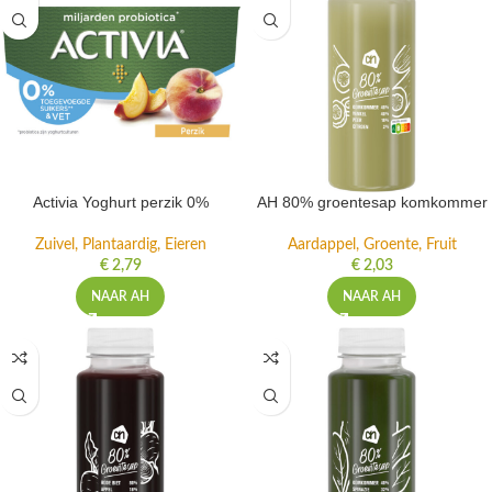
Activia Yoghurt perzik 0%
AH 80% groentesap komkommer
Zuivel, Plantaardig, Eieren
Aardappel, Groente, Fruit
€
2,79
€
2,03
NAAR AH
NAAR AH