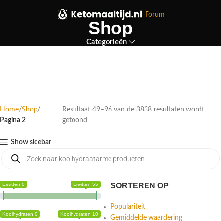
Forum
Shop
Categorieën
Home
Shop
Resultaat 49–96 van de 3838 resultaten wordt
Pagina 2
getoond
Show sidebar
Eiwitten 0
Eiwitten 55
SORTEREN OP
Populariteit
Koolhydraten 0
Koolhydraten 10
Gemiddelde waardering