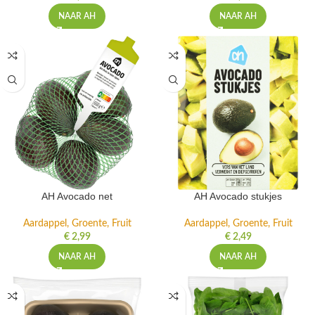
NAAR AH
NAAR AH
AH Avocado net
AH Avocado stukjes
Aardappel, Groente, Fruit
Aardappel, Groente, Fruit
€
2,99
€
2,49
NAAR AH
NAAR AH