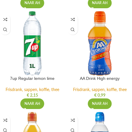
NAAR AH
NAAR AH
7up Regular lemon lime
AA Drink High energy
Frisdrank, sappen, koffie, thee
Frisdrank, sappen, koffie, thee
€
2,15
€
0,99
NAAR AH
NAAR AH