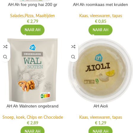
AH Ah foe yong hai 200 gr
AH Ah roomkaas met kruiden
Salades,Pizza, Maaltijden
Kaas, vleeswaren, tapas
€
2,79
€
0,85
NAAR AH
NAAR AH
AH Ah Walnoten ongebrand
AH Aioli
Snoep, koek, Chips en Chocolade
Kaas, vleeswaren, tapas
€
2,89
€
1,29
NAAR AH
NAAR AH