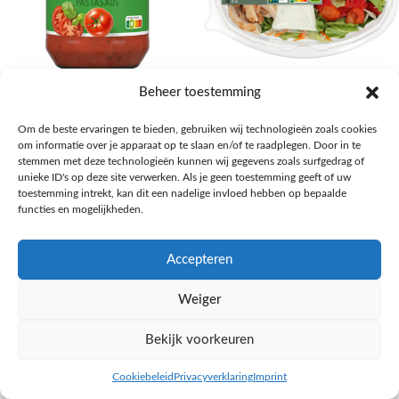
AH Basilicum pastasaus
AH Basis maaltijdsalade gegrilde
Beheer toestemming
kip
Pasta, rijst en wereldkeuken
Om de beste ervaringen te bieden, gebruiken wij technologieën zoals cookies
€
1,59
Salades,Pizza, Maaltijden
om informatie over je apparaat op te slaan en/of te raadplegen. Door in te
€
3,39
NAAR AH
stemmen met deze technologieën kunnen wij gegevens zoals surfgedrag of
NAAR AH
unieke ID's op deze site verwerken. Als je geen toestemming geeft of uw
toestemming intrekt, kan dit een nadelige invloed hebben op bepaalde
functies en mogelijkheden.
Accepteren
Weiger
Bekijk voorkeuren
Cookiebeleid
Privacyverklaring
Imprint
inkel op
Filters