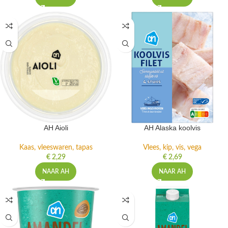
AH Aioli
AH Alaska koolvis
Kaas, vleeswaren, tapas
Vlees, kip, vis, vega
€
2,29
€
2,69
NAAR AH
NAAR AH