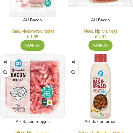
AH Bacon
AH Bacon
Kaas, vleeswaren, tapas
Vlees, kip, vis, vega
€
1,89
€
2,81
NAAR AH
NAAR AH
AH Bacon reepjes
AH Bak en braad