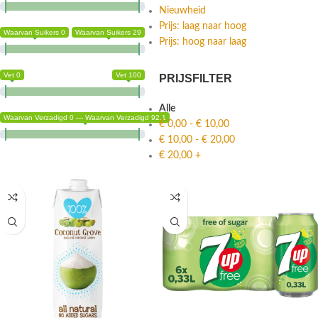
Nieuwheid
Prijs: laag naar hoog
Waarvan Suikers 0
Waarvan Suikers 29
Prijs: hoog naar laag
Vet 0
Vet 100
PRIJSFILTER
Alle
Waarvan Verzadigd 0 — Waarvan Verzadigd 92.1
€
0,00
-
€
10,00
€
10,00
-
€
20,00
€
20,00
+