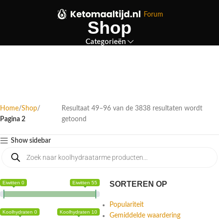
Forum
Shop
Categorieën
Home
Shop
Resultaat 49–96 van de 3838 resultaten wordt
Pagina 2
getoond
Show sidebar
Eiwitten 0
Eiwitten 55
SORTEREN OP
Populariteit
Koolhydraten 0
Koolhydraten 10
Gemiddelde waardering