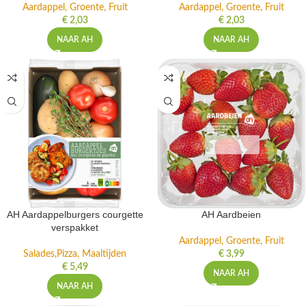
Aardappel, Groente, Fruit
Aardappel, Groente, Fruit
€
2,03
€
2,03
NAAR AH
NAAR AH
AH Aardappelburgers courgette
AH Aardbeien
verspakket
Aardappel, Groente, Fruit
Salades,Pizza, Maaltijden
€
3,99
€
5,49
NAAR AH
NAAR AH