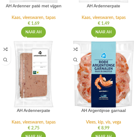
AH Ardenner paté met vijgen
AH Ardennerpate
Kaas, vleeswaren, tapas
Kaas, vleeswaren, tapas
€
1,69
€
1,49
NAAR AH
NAAR AH
AH Ardennerpate
AH Argentijnse garnaal
Kaas, vleeswaren, tapas
Vlees, kip, vis, vega
€
2,75
€
8,99
NAAR AH
NAAR AH