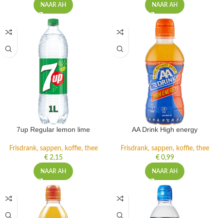
NAAR AH
NAAR AH
7up Regular lemon lime
AA Drink High energy
Frisdrank, sappen, koffie, thee
Frisdrank, sappen, koffie, thee
€
2,15
€
0,99
NAAR AH
NAAR AH