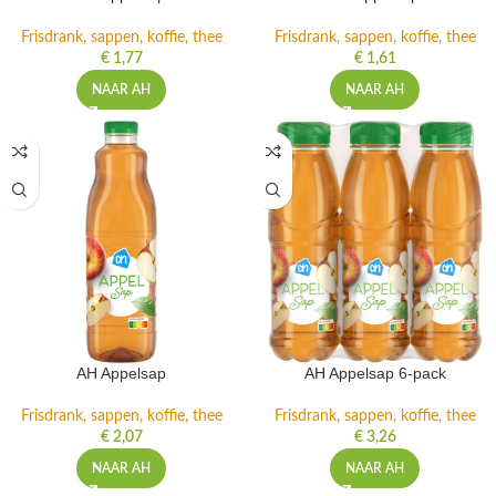
Frisdrank, sappen, koffie, thee
Frisdrank, sappen, koffie, thee
€
1,77
€
1,61
NAAR AH
NAAR AH
AH Appelsap
AH Appelsap 6-pack
Frisdrank, sappen, koffie, thee
Frisdrank, sappen, koffie, thee
€
2,07
€
3,26
NAAR AH
NAAR AH