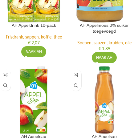
AH Appeldrink 10-pack
AH Appelmoes 0% suiker
toegevoegd
Frisdrank, sappen, koffie, thee
€
2,07
Soepen, sauzen, kruiden, olie
€
1,89
NAAR AH
NAAR AH
AH Appelsap
AH Appelsap