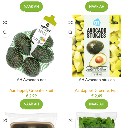
NAAR AH
NAAR AH
AH Avocado net
AH Avocado stukjes
Aardappel, Groente, Fruit
Aardappel, Groente, Fruit
€
2,99
€
2,49
NAAR AH
NAAR AH