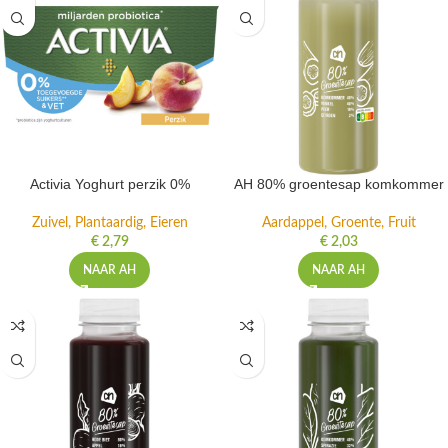
Activia Yoghurt perzik 0%
AH 80% groentesap komkommer
Zuivel, Plantaardig, Eieren
Aardappel, Groente, Fruit
€
2,79
€
2,03
NAAR AH
NAAR AH