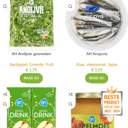
AH Andijvie gesneden
AH Ansjovis
Aardappel, Groente, Fruit
Kaas, vleeswaren, tapas
€
1,79
€
3,19
NAAR AH
NAAR AH