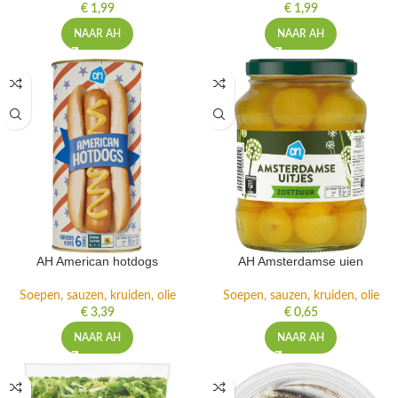
€
1,99
€
1,99
NAAR AH
NAAR AH
AH American hotdogs
AH Amsterdamse uien
Soepen, sauzen, kruiden, olie
Soepen, sauzen, kruiden, olie
€
3,39
€
0,65
NAAR AH
NAAR AH