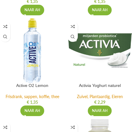
€
1,35
€
1,35
NAAR AH
NAAR AH
Active O2 Lemon
Activia Yoghurt naturel
Frisdrank, sappen, koffie, thee
Zuivel, Plantaardig, Eieren
€
1,35
€
2,29
NAAR AH
NAAR AH