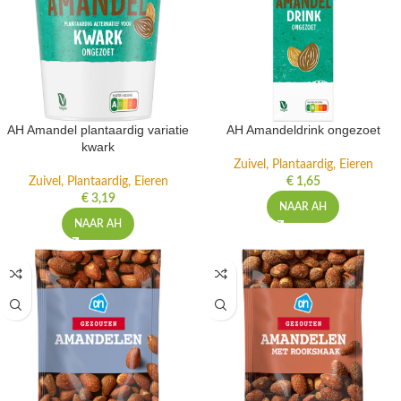
AH Amandel plantaardig variatie
AH Amandeldrink ongezoet
kwark
Zuivel, Plantaardig, Eieren
Zuivel, Plantaardig, Eieren
€
1,65
€
3,19
NAAR AH
NAAR AH