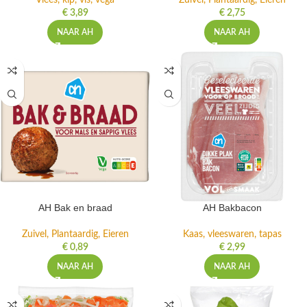
Vlees, kip, vis, vega
Zuivel, Plantaardig, Eieren
€
3,89
€
2,75
NAAR AH
NAAR AH
AH Bak en braad
AH Bakbacon
Zuivel, Plantaardig, Eieren
Kaas, vleeswaren, tapas
€
0,89
€
2,99
NAAR AH
NAAR AH