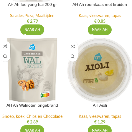
AH Ah foe yong hai 200 gr
AH Ah roomkaas met kruiden
Salades,Pizza, Maaltijden
Kaas, vleeswaren, tapas
€
2,79
€
0,85
NAAR AH
NAAR AH
AH Ah Walnoten ongebrand
AH Aioli
Snoep, koek, Chips en Chocolade
Kaas, vleeswaren, tapas
€
2,89
€
1,29
NAAR AH
NAAR AH