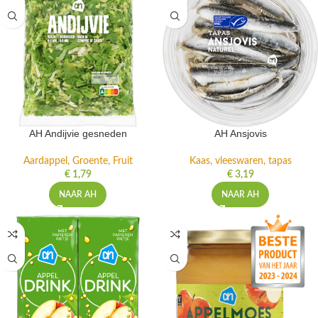
AH Andijvie gesneden
AH Ansjovis
Aardappel, Groente, Fruit
Kaas, vleeswaren, tapas
€
1,79
€
3,19
NAAR AH
NAAR AH