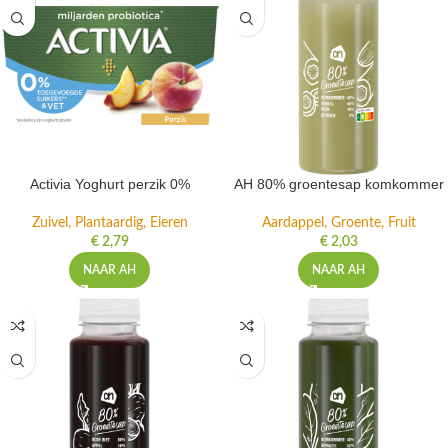
Activia Yoghurt perzik 0%
AH 80% groentesap komkommer
Zuivel, Plantaardig, Eieren
Aardappel, Groente, Fruit
€
2,79
€
2,03
NAAR AH
NAAR AH