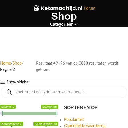
Forum
Shop
Categorieën
Home
Shop
Resultaat 49–96 van de 3838 resultaten wordt
Pagina 2
getoond
Show sidebar
Eiwitten 0
Eiwitten 55
SORTEREN OP
Populariteit
Koolhydraten 0
Koolhydraten 10
Gemiddelde waardering