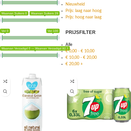
Nieuwheid
Prijs: laag naar hoog
Waarvan Suikers 0
Waarvan Suikers 29
Prijs: hoog naar laag
Vet 0
Vet 100
PRIJSFILTER
Alle
Waarvan Verzadigd 0 — Waarvan Verzadigd 92.1
€
0,00
-
€
10,00
€
10,00
-
€
20,00
€
20,00
+