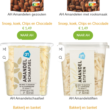
AH Amandelen gezouten
AH Amandelen met rooksmaak
Snoep, koek, Chips en Chocolade
Snoep, koek, Chips en Chocolade
€
1,49
€
1,49
NAAR AH
NAAR AH
AH Amandelschaafsel
AH Amandelstiften
Bakkerij en banket
Bakkerij en banket