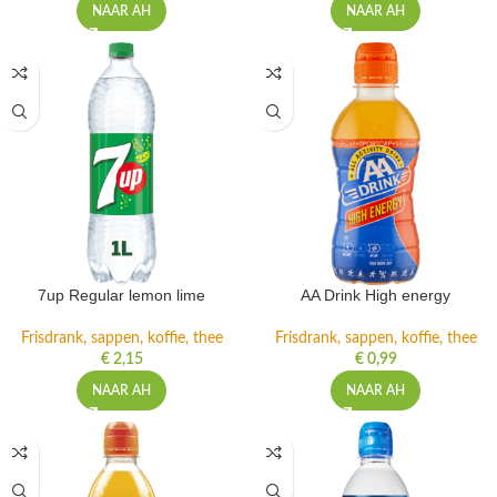
NAAR AH
NAAR AH
7up Regular lemon lime
AA Drink High energy
Frisdrank, sappen, koffie, thee
Frisdrank, sappen, koffie, thee
€
2,15
€
0,99
NAAR AH
NAAR AH