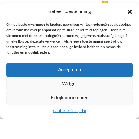
Beheer toestemming
Om de beste ervaringen te bieden, gebruiken wij technologieën zoals cookies
om informatie over je apparaat op te slaan en/of te raadplegen. Door in te
stemmen met deze technologieën kunnen wij gegevens zoals surfgedrag of
unieke ID's op deze site verwerken. Als je geen toestemming geeft of uw
toestemming intrekt, kan dit een nadelige invloed hebben op bepaalde
functies en mogelijkheden.
Accepteren
AH Appelsap 6-pack
AH Arachide olie
Weiger
Frisdrank, sappen, koffie, thee
Pasta, rijst en wereldkeuken
€
1,66
€
4,49
Bekijk voorkeuren
NAAR AH
NAAR AH
Cookiebeleid
Imprint
inkel op
Filters