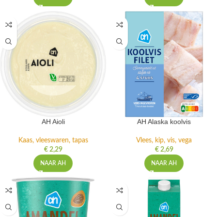
AH Aioli
AH Alaska koolvis
Kaas, vleeswaren, tapas
Vlees, kip, vis, vega
€
2,29
€
2,69
NAAR AH
NAAR AH