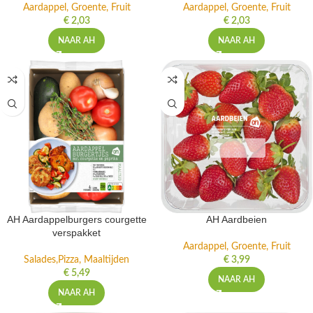
Aardappel, Groente, Fruit
Aardappel, Groente, Fruit
€
2,03
€
2,03
NAAR AH
NAAR AH
AH Aardappelburgers courgette
AH Aardbeien
verspakket
Aardappel, Groente, Fruit
Salades,Pizza, Maaltijden
€
3,99
€
5,49
NAAR AH
NAAR AH