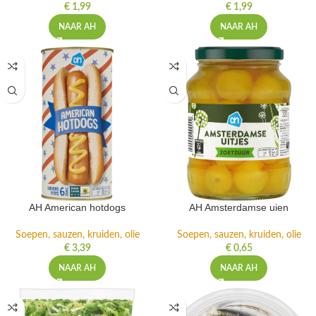
€
1,99
€
1,99
NAAR AH
NAAR AH
AH American hotdogs
AH Amsterdamse uien
Soepen, sauzen, kruiden, olie
Soepen, sauzen, kruiden, olie
€
3,39
€
0,65
NAAR AH
NAAR AH