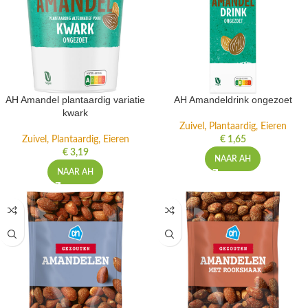
AH Amandel plantaardig variatie
AH Amandeldrink ongezoet
kwark
Zuivel, Plantaardig, Eieren
Zuivel, Plantaardig, Eieren
€
1,65
€
3,19
NAAR AH
NAAR AH