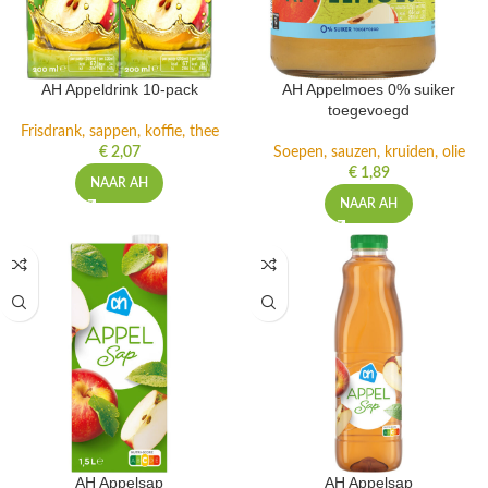
AH Appeldrink 10-pack
AH Appelmoes 0% suiker
toegevoegd
Frisdrank, sappen, koffie, thee
€
2,07
Soepen, sauzen, kruiden, olie
€
1,89
NAAR AH
NAAR AH
AH Appelsap
AH Appelsap