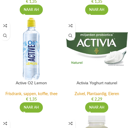
€
1,35
€
1,35
NAAR AH
NAAR AH
Active O2 Lemon
Activia Yoghurt naturel
Frisdrank, sappen, koffie, thee
Zuivel, Plantaardig, Eieren
€
1,35
€
2,29
NAAR AH
NAAR AH