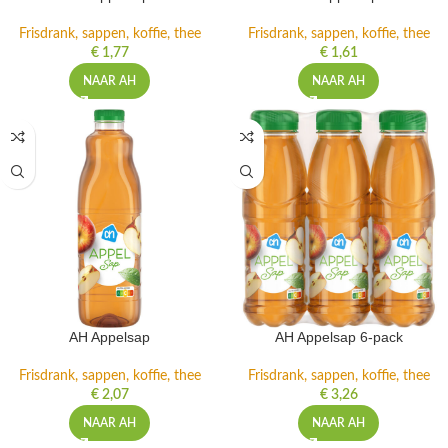
Frisdrank, sappen, koffie, thee
Frisdrank, sappen, koffie, thee
€
1,77
€
1,61
NAAR AH
NAAR AH
AH Appelsap
AH Appelsap 6-pack
Frisdrank, sappen, koffie, thee
Frisdrank, sappen, koffie, thee
€
2,07
€
3,26
NAAR AH
NAAR AH