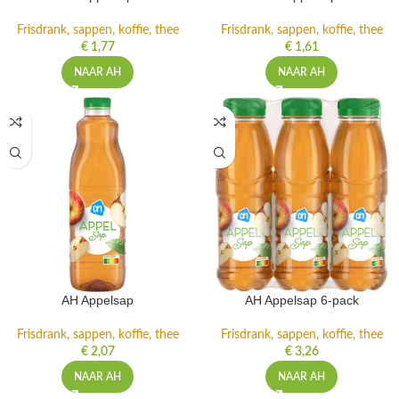
Frisdrank, sappen, koffie, thee
Frisdrank, sappen, koffie, thee
€
1,77
€
1,61
NAAR AH
NAAR AH
AH Appelsap
AH Appelsap 6-pack
Frisdrank, sappen, koffie, thee
Frisdrank, sappen, koffie, thee
€
2,07
€
3,26
NAAR AH
NAAR AH