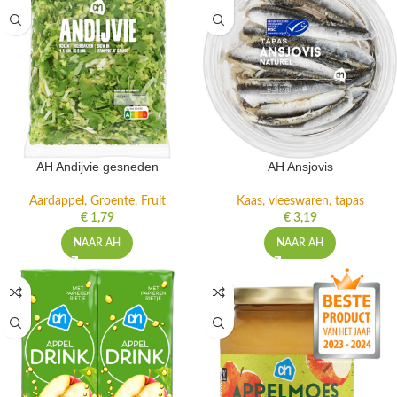
AH Andijvie gesneden
AH Ansjovis
Aardappel, Groente, Fruit
Kaas, vleeswaren, tapas
€
1,79
€
3,19
NAAR AH
NAAR AH