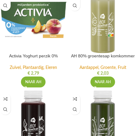
Activia Yoghurt perzik 0%
AH 80% groentesap komkommer
Zuivel, Plantaardig, Eieren
Aardappel, Groente, Fruit
€
2,79
€
2,03
NAAR AH
NAAR AH