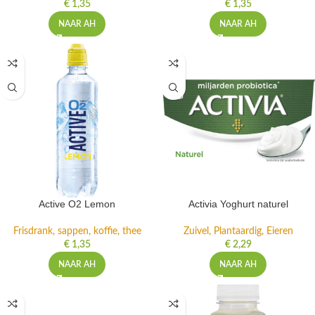
€
1,35
€
1,35
NAAR AH
NAAR AH
Active O2 Lemon
Activia Yoghurt naturel
Frisdrank, sappen, koffie, thee
Zuivel, Plantaardig, Eieren
€
1,35
€
2,29
NAAR AH
NAAR AH