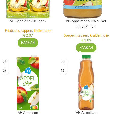
AH Appeldrink 10-pack
AH Appelmoes 0% suiker
toegevoegd
Frisdrank, sappen, koffie, thee
€
2,07
Soepen, sauzen, kruiden, olie
€
1,89
NAAR AH
NAAR AH
AH Appelsap
AH Appelsap