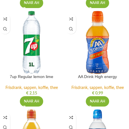
NAAR AH
NAAR AH
7up Regular lemon lime
AA Drink High energy
Frisdrank, sappen, koffie, thee
Frisdrank, sappen, koffie, thee
€
2,15
€
0,99
NAAR AH
NAAR AH