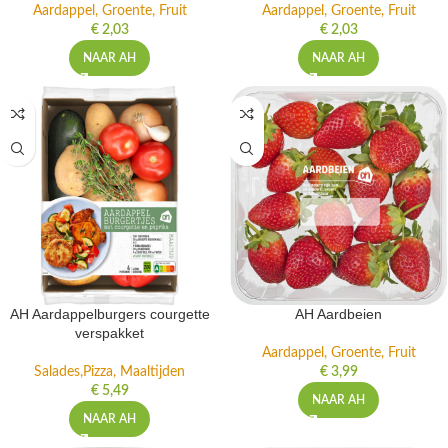
Aardappel, Groente, Fruit
Aardappel, Groente, Fruit
€
2,03
€
2,03
NAAR AH
NAAR AH
AH Aardappelburgers courgette
AH Aardbeien
verspakket
Aardappel, Groente, Fruit
Salades,Pizza, Maaltijden
€
3,99
€
5,49
NAAR AH
NAAR AH