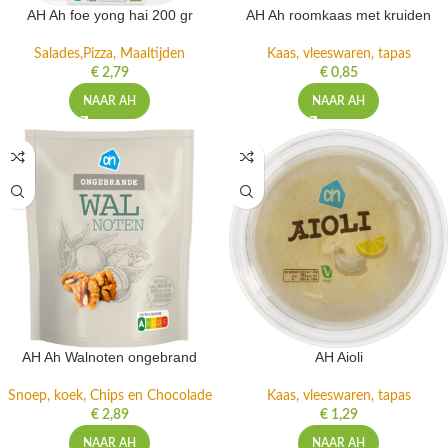
AH Ah foe yong hai 200 gr
AH Ah roomkaas met kruiden
Salades,Pizza, Maaltijden
Kaas, vleeswaren, tapas
€
2,79
€
0,85
NAAR AH
NAAR AH
AH Ah Walnoten ongebrand
AH Aioli
Snoep, koek, Chips en Chocolade
Kaas, vleeswaren, tapas
€
2,89
€
1,29
NAAR AH
NAAR AH