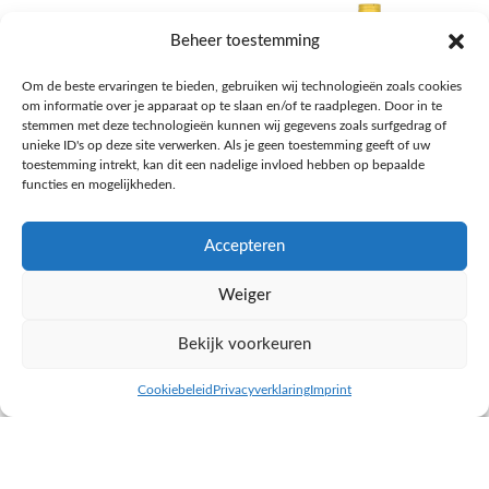
Beheer toestemming
Om de beste ervaringen te bieden, gebruiken wij technologieën zoals cookies
om informatie over je apparaat op te slaan en/of te raadplegen. Door in te
stemmen met deze technologieën kunnen wij gegevens zoals surfgedrag of
unieke ID's op deze site verwerken. Als je geen toestemming geeft of uw
toestemming intrekt, kan dit een nadelige invloed hebben op bepaalde
functies en mogelijkheden.
Accepteren
AH Appelsap 6-pack
AH Arachide olie
Weiger
Frisdrank, sappen, koffie, thee
Pasta, rijst en wereldkeuken
€
1,66
€
4,49
Bekijk voorkeuren
NAAR AH
NAAR AH
Cookiebeleid
Privacyverklaring
Imprint
inkel op
Filters