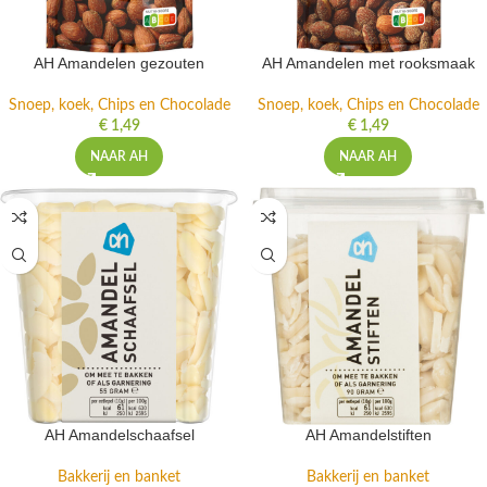
AH Amandelen gezouten
AH Amandelen met rooksmaak
Snoep, koek, Chips en Chocolade
Snoep, koek, Chips en Chocolade
€
1,49
€
1,49
NAAR AH
NAAR AH
AH Amandelschaafsel
AH Amandelstiften
Bakkerij en banket
Bakkerij en banket