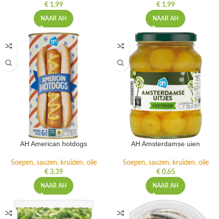
€
1,99
€
1,99
NAAR AH
NAAR AH
AH American hotdogs
AH Amsterdamse uien
Soepen, sauzen, kruiden, olie
Soepen, sauzen, kruiden, olie
€
3,39
€
0,65
NAAR AH
NAAR AH