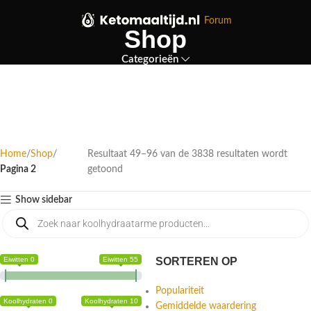
Forum
Shop
Categorieën
Home
Shop
Resultaat 49–96 van de 3838 resultaten wordt
Pagina 2
getoond
Show sidebar
Eiwitten 0
Eiwitten 55
SORTEREN OP
Populariteit
Koolhydraten 0
Koolhydraten 10
Gemiddelde waardering