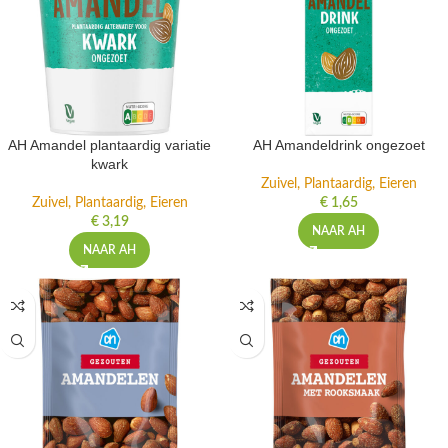
AH Amandel plantaardig variatie
AH Amandeldrink ongezoet
kwark
Zuivel, Plantaardig, Eieren
Zuivel, Plantaardig, Eieren
€
1,65
€
3,19
NAAR AH
NAAR AH