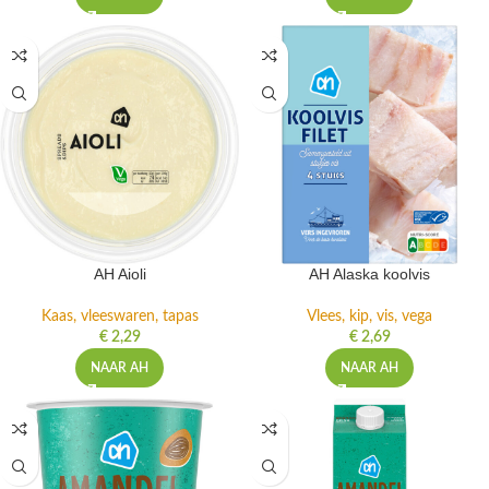
AH Aioli
AH Alaska koolvis
Kaas, vleeswaren, tapas
Vlees, kip, vis, vega
€
2,29
€
2,69
NAAR AH
NAAR AH