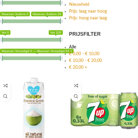
Nieuwheid
Prijs: laag naar hoog
Waarvan Suikers 0
Waarvan Suikers 29
Prijs: hoog naar laag
Vet 0
Vet 100
PRIJSFILTER
Alle
Waarvan Verzadigd 0 — Waarvan Verzadigd 92.1
€
0,00
-
€
10,00
€
10,00
-
€
20,00
€
20,00
+