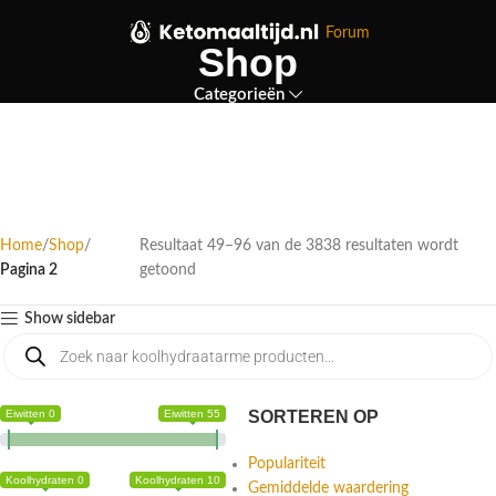
Forum
Shop
Categorieën
Home
Shop
Resultaat 49–96 van de 3838 resultaten wordt
Pagina 2
getoond
Show sidebar
Eiwitten 0
Eiwitten 55
SORTEREN OP
Populariteit
Koolhydraten 0
Koolhydraten 10
Gemiddelde waardering