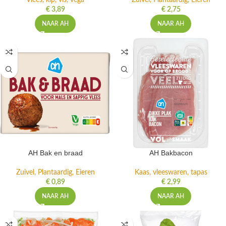
Vlees, kip, vis, vega
Zuivel, Plantaardig, Eieren
€
3,89
€
2,75
NAAR AH
NAAR AH
AH Bak en braad
AH Bakbacon
Zuivel, Plantaardig, Eieren
Kaas, vleeswaren, tapas
€
0,89
€
2,99
NAAR AH
NAAR AH