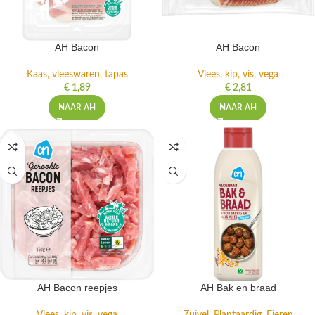
AH Bacon
AH Bacon
Kaas, vleeswaren, tapas
Vlees, kip, vis, vega
€
1,89
€
2,81
NAAR AH
NAAR AH
AH Bacon reepjes
AH Bak en braad