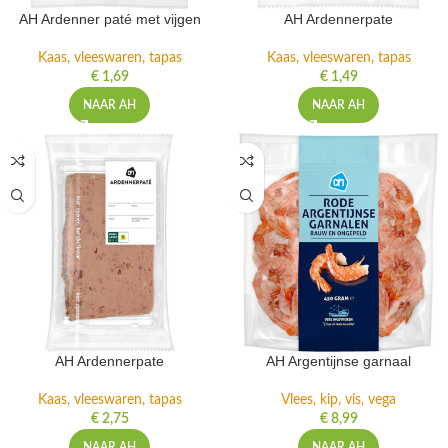
AH Ardenner paté met vijgen
AH Ardennerpate
Kaas, vleeswaren, tapas
Kaas, vleeswaren, tapas
€
1,69
€
1,49
NAAR AH
NAAR AH
AH Ardennerpate
AH Argentijnse garnaal
Kaas, vleeswaren, tapas
Vlees, kip, vis, vega
€
2,75
€
8,99
NAAR AH
NAAR AH