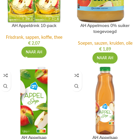
AH Appeldrink 10-pack
AH Appelmoes 0% suiker
toegevoegd
Frisdrank, sappen, koffie, thee
€
2,07
Soepen, sauzen, kruiden, olie
€
1,89
NAAR AH
NAAR AH
AH Appelsap
AH Appelsap