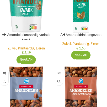
AH Amandel plantaardig variatie
AH Amandeldrink ongezoet
kwark
Zuivel, Plantaardig, Eieren
Zuivel, Plantaardig, Eieren
€
1,65
€
3,19
NAAR AH
NAAR AH