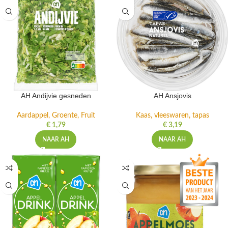
AH Andijvie gesneden
AH Ansjovis
Aardappel, Groente, Fruit
Kaas, vleeswaren, tapas
€
1,79
€
3,19
NAAR AH
NAAR AH