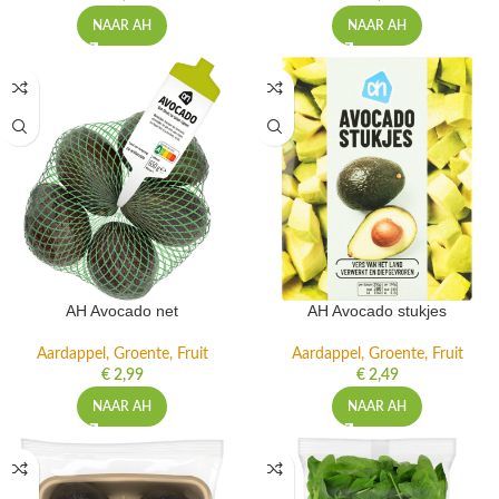
NAAR AH
NAAR AH
AH Avocado net
AH Avocado stukjes
Aardappel, Groente, Fruit
Aardappel, Groente, Fruit
€
2,99
€
2,49
NAAR AH
NAAR AH