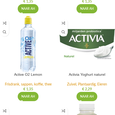
€
1,35
€
1,35
NAAR AH
NAAR AH
Active O2 Lemon
Activia Yoghurt naturel
Frisdrank, sappen, koffie, thee
Zuivel, Plantaardig, Eieren
€
1,35
€
2,29
NAAR AH
NAAR AH