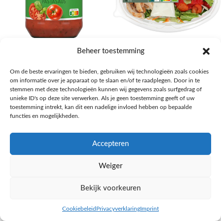
AH Basilicum pastasaus
AH Basis maaltijdsalade gegrilde
Beheer toestemming
kip
Pasta, rijst en wereldkeuken
Om de beste ervaringen te bieden, gebruiken wij technologieën zoals cookies
€
1,59
Salades,Pizza, Maaltijden
om informatie over je apparaat op te slaan en/of te raadplegen. Door in te
€
3,39
NAAR AH
stemmen met deze technologieën kunnen wij gegevens zoals surfgedrag of
NAAR AH
unieke ID's op deze site verwerken. Als je geen toestemming geeft of uw
toestemming intrekt, kan dit een nadelige invloed hebben op bepaalde
functies en mogelijkheden.
Accepteren
Weiger
Bekijk voorkeuren
Cookiebeleid
Privacyverklaring
Imprint
inkel op
Filters