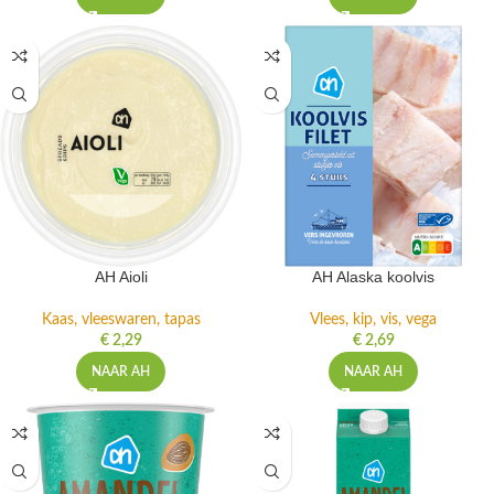
AH Aioli
AH Alaska koolvis
Kaas, vleeswaren, tapas
Vlees, kip, vis, vega
€
2,29
€
2,69
NAAR AH
NAAR AH