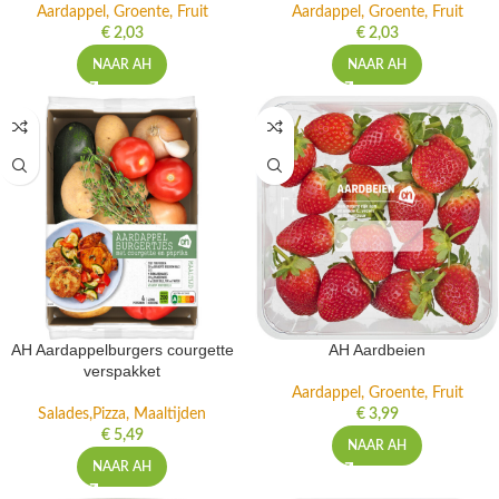
Aardappel, Groente, Fruit
Aardappel, Groente, Fruit
€
2,03
€
2,03
NAAR AH
NAAR AH
AH Aardappelburgers courgette
AH Aardbeien
verspakket
Aardappel, Groente, Fruit
Salades,Pizza, Maaltijden
€
3,99
€
5,49
NAAR AH
NAAR AH