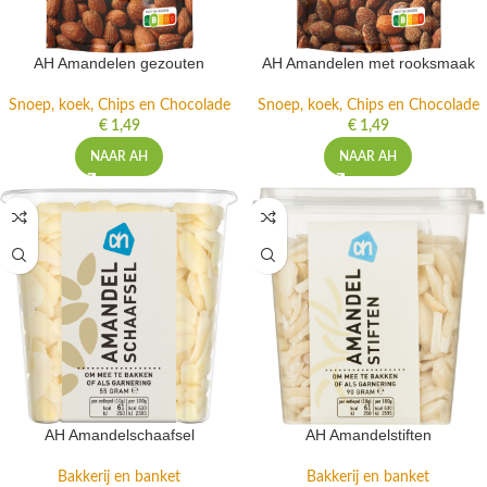
AH Amandelen gezouten
AH Amandelen met rooksmaak
Snoep, koek, Chips en Chocolade
Snoep, koek, Chips en Chocolade
€
1,49
€
1,49
NAAR AH
NAAR AH
AH Amandelschaafsel
AH Amandelstiften
Bakkerij en banket
Bakkerij en banket