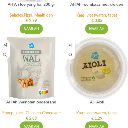
AH Ah foe yong hai 200 gr
AH Ah roomkaas met kruiden
Salades,Pizza, Maaltijden
Kaas, vleeswaren, tapas
€
2,79
€
0,85
NAAR AH
NAAR AH
AH Ah Walnoten ongebrand
AH Aioli
Snoep, koek, Chips en Chocolade
Kaas, vleeswaren, tapas
€
2,89
€
1,29
NAAR AH
NAAR AH