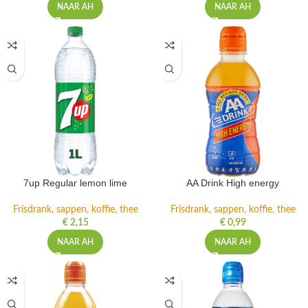
NAAR AH
NAAR AH
7up Regular lemon lime
AA Drink High energy
Frisdrank, sappen, koffie, thee
Frisdrank, sappen, koffie, thee
€
2,15
€
0,99
NAAR AH
NAAR AH