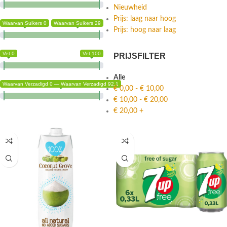
Nieuwheid
Prijs: laag naar hoog
Waarvan Suikers 0
Waarvan Suikers 29
Prijs: hoog naar laag
Vet 0
Vet 100
PRIJSFILTER
Alle
Waarvan Verzadigd 0 — Waarvan Verzadigd 92.1
€
0,00
-
€
10,00
€
10,00
-
€
20,00
€
20,00
+