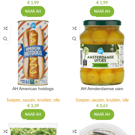
€
1,99
€
1,99
NAAR AH
NAAR AH
AH American hotdogs
AH Amsterdamse uien
Soepen, sauzen, kruiden, olie
Soepen, sauzen, kruiden, olie
€
3,39
€
0,65
NAAR AH
NAAR AH