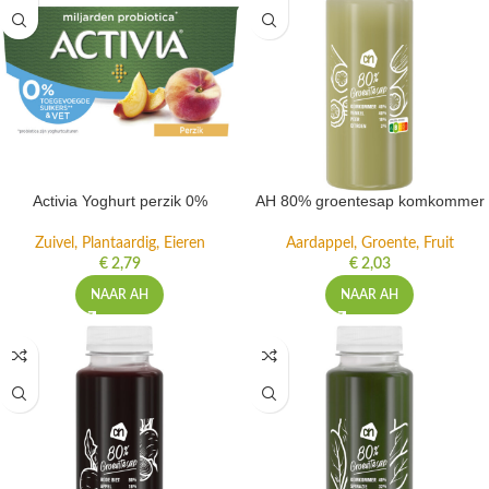
Activia Yoghurt perzik 0%
AH 80% groentesap komkommer
Zuivel, Plantaardig, Eieren
Aardappel, Groente, Fruit
€
2,79
€
2,03
NAAR AH
NAAR AH