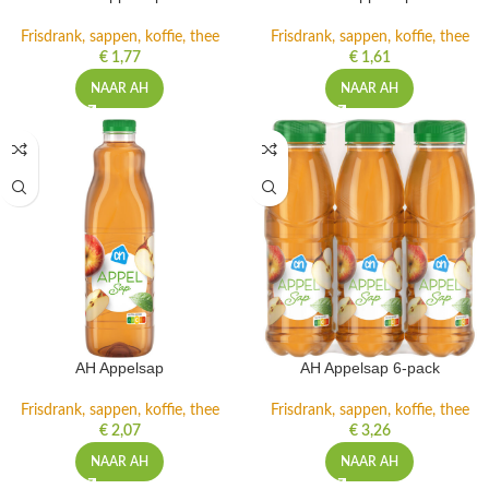
Frisdrank, sappen, koffie, thee
Frisdrank, sappen, koffie, thee
€
1,77
€
1,61
NAAR AH
NAAR AH
AH Appelsap
AH Appelsap 6-pack
Frisdrank, sappen, koffie, thee
Frisdrank, sappen, koffie, thee
€
2,07
€
3,26
NAAR AH
NAAR AH