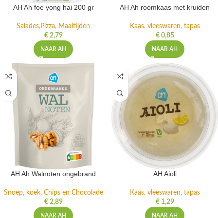
AH Ah foe yong hai 200 gr
AH Ah roomkaas met kruiden
Salades,Pizza, Maaltijden
Kaas, vleeswaren, tapas
€
2,79
€
0,85
NAAR AH
NAAR AH
AH Ah Walnoten ongebrand
AH Aioli
Snoep, koek, Chips en Chocolade
Kaas, vleeswaren, tapas
€
2,89
€
1,29
NAAR AH
NAAR AH