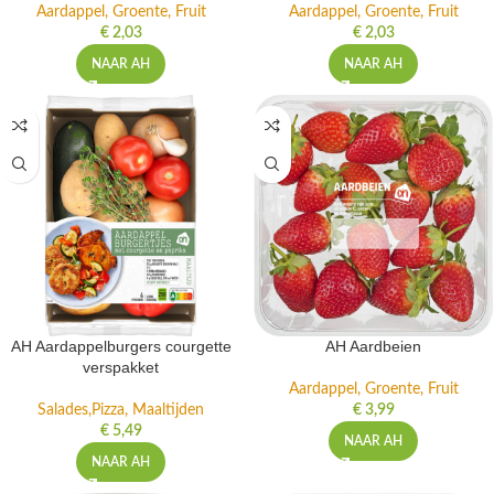
Aardappel, Groente, Fruit
Aardappel, Groente, Fruit
€
2,03
€
2,03
NAAR AH
NAAR AH
AH Aardappelburgers courgette
AH Aardbeien
verspakket
Aardappel, Groente, Fruit
Salades,Pizza, Maaltijden
€
3,99
€
5,49
NAAR AH
NAAR AH