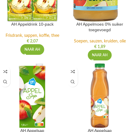
AH Appeldrink 10-pack
AH Appelmoes 0% suiker
toegevoegd
Frisdrank, sappen, koffie, thee
€
2,07
Soepen, sauzen, kruiden, olie
€
1,89
NAAR AH
NAAR AH
AH Appelsap
AH Appelsap