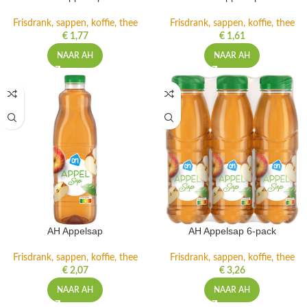
Frisdrank, sappen, koffie, thee
Frisdrank, sappen, koffie, thee
€
1,77
€
1,61
NAAR AH
NAAR AH
AH Appelsap
AH Appelsap 6-pack
Frisdrank, sappen, koffie, thee
Frisdrank, sappen, koffie, thee
€
2,07
€
3,26
NAAR AH
NAAR AH