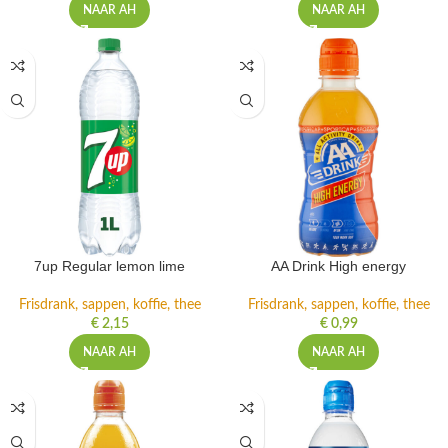
NAAR AH
NAAR AH
7up Regular lemon lime
AA Drink High energy
Frisdrank, sappen, koffie, thee
Frisdrank, sappen, koffie, thee
€
2,15
€
0,99
NAAR AH
NAAR AH