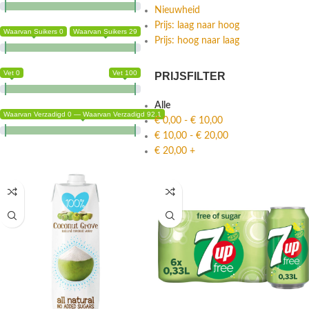
Nieuwheid
Prijs: laag naar hoog
Waarvan Suikers 0
Waarvan Suikers 29
Prijs: hoog naar laag
Vet 0
Vet 100
PRIJSFILTER
Alle
Waarvan Verzadigd 0 — Waarvan Verzadigd 92.1
€
0,00
-
€
10,00
€
10,00
-
€
20,00
€
20,00
+