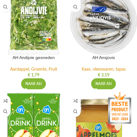
AH Andijvie gesneden
AH Ansjovis
Aardappel, Groente, Fruit
Kaas, vleeswaren, tapas
€
1,79
€
3,19
NAAR AH
NAAR AH