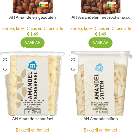
AH Amandelen gezouten
AH Amandelen met rooksmaak
Snoep, koek, Chips en Chocolade
Snoep, koek, Chips en Chocolade
€
1,49
€
1,49
NAAR AH
NAAR AH
AH Amandelschaafsel
AH Amandelstiften
Bakkerij en banket
Bakkerij en banket