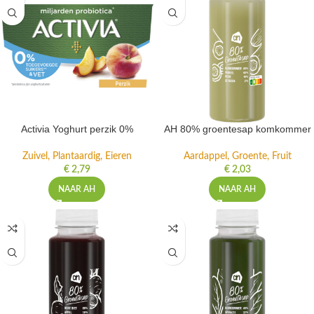
Activia Yoghurt perzik 0%
AH 80% groentesap komkommer
Zuivel, Plantaardig, Eieren
Aardappel, Groente, Fruit
€
2,79
€
2,03
NAAR AH
NAAR AH