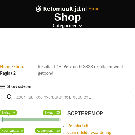
Forum
Shop
Categorieën
Home
Shop
Resultaat 49–96 van de 3838 resultaten wordt
Pagina 2
getoond
Show sidebar
Eiwitten 0
Eiwitten 55
SORTEREN OP
Populariteit
Koolhydraten 0
Koolhydraten 10
Gemiddelde waardering