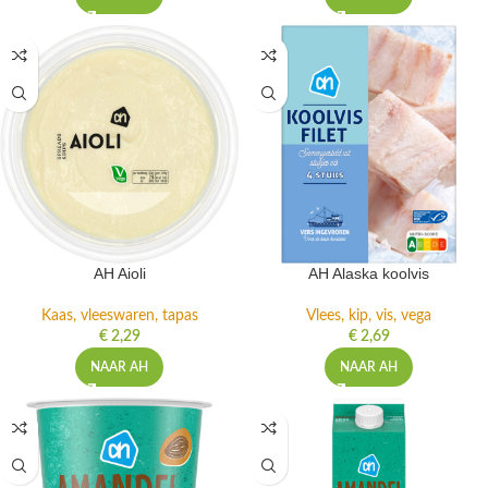
AH Aioli
AH Alaska koolvis
Kaas, vleeswaren, tapas
Vlees, kip, vis, vega
€
2,29
€
2,69
NAAR AH
NAAR AH