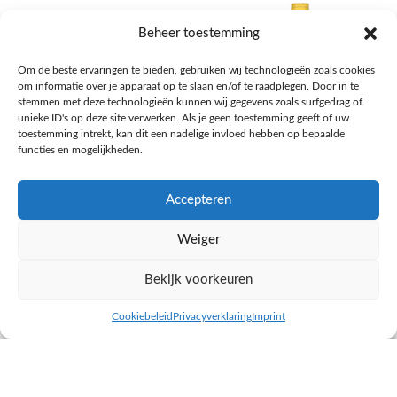
Beheer toestemming
Om de beste ervaringen te bieden, gebruiken wij technologieën zoals cookies
om informatie over je apparaat op te slaan en/of te raadplegen. Door in te
stemmen met deze technologieën kunnen wij gegevens zoals surfgedrag of
unieke ID's op deze site verwerken. Als je geen toestemming geeft of uw
toestemming intrekt, kan dit een nadelige invloed hebben op bepaalde
functies en mogelijkheden.
Accepteren
AH Appelsap 6-pack
AH Arachide olie
Weiger
Frisdrank, sappen, koffie, thee
Pasta, rijst en wereldkeuken
€
1,66
€
4,49
Bekijk voorkeuren
NAAR AH
NAAR AH
Cookiebeleid
Privacyverklaring
Imprint
inkel op
Filters