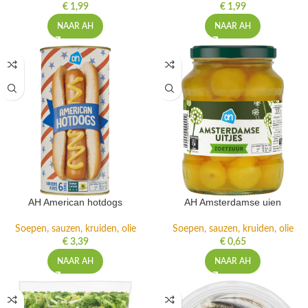
€
1,99
€
1,99
NAAR AH
NAAR AH
AH American hotdogs
AH Amsterdamse uien
Soepen, sauzen, kruiden, olie
Soepen, sauzen, kruiden, olie
€
3,39
€
0,65
NAAR AH
NAAR AH