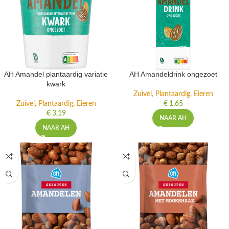
AH Amandel plantaardig variatie
AH Amandeldrink ongezoet
kwark
Zuivel, Plantaardig, Eieren
Zuivel, Plantaardig, Eieren
€
1,65
€
3,19
NAAR AH
NAAR AH