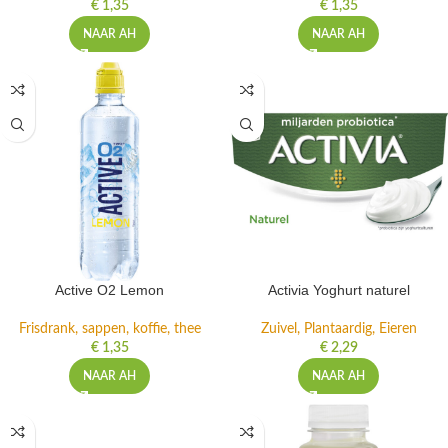
€
1,35
€
1,35
NAAR AH
NAAR AH
Active O2 Lemon
Activia Yoghurt naturel
Frisdrank, sappen, koffie, thee
Zuivel, Plantaardig, Eieren
€
1,35
€
2,29
NAAR AH
NAAR AH