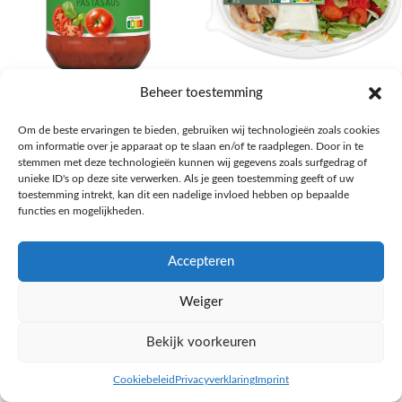
AH Basilicum pastasaus
AH Basis maaltijdsalade gegrilde
Beheer toestemming
kip
Pasta, rijst en wereldkeuken
Om de beste ervaringen te bieden, gebruiken wij technologieën zoals cookies
€
1,59
Salades,Pizza, Maaltijden
om informatie over je apparaat op te slaan en/of te raadplegen. Door in te
€
3,39
NAAR AH
stemmen met deze technologieën kunnen wij gegevens zoals surfgedrag of
NAAR AH
unieke ID's op deze site verwerken. Als je geen toestemming geeft of uw
toestemming intrekt, kan dit een nadelige invloed hebben op bepaalde
functies en mogelijkheden.
Accepteren
Weiger
Bekijk voorkeuren
Cookiebeleid
Privacyverklaring
Imprint
inkel op
Filters