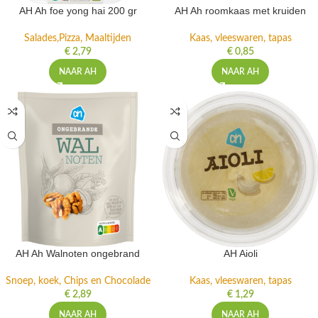
AH Ah foe yong hai 200 gr
AH Ah roomkaas met kruiden
Salades,Pizza, Maaltijden
Kaas, vleeswaren, tapas
€
2,79
€
0,85
NAAR AH
NAAR AH
AH Ah Walnoten ongebrand
AH Aioli
Snoep, koek, Chips en Chocolade
Kaas, vleeswaren, tapas
€
2,89
€
1,29
NAAR AH
NAAR AH