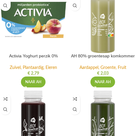
Activia Yoghurt perzik 0%
AH 80% groentesap komkommer
Zuivel, Plantaardig, Eieren
Aardappel, Groente, Fruit
€
2,79
€
2,03
NAAR AH
NAAR AH