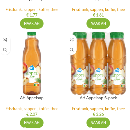
Frisdrank, sappen, koffie, thee
Frisdrank, sappen, koffie, thee
€
1,77
€
1,61
NAAR AH
NAAR AH
AH Appelsap
AH Appelsap 6-pack
Frisdrank, sappen, koffie, thee
Frisdrank, sappen, koffie, thee
€
2,07
€
3,26
NAAR AH
NAAR AH