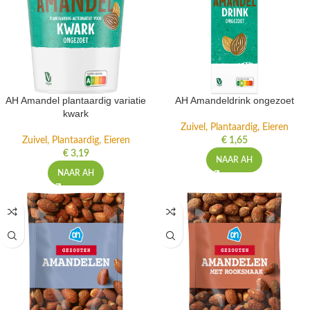
AH Amandel plantaardig variatie
AH Amandeldrink ongezoet
kwark
Zuivel, Plantaardig, Eieren
Zuivel, Plantaardig, Eieren
€
1,65
€
3,19
NAAR AH
NAAR AH