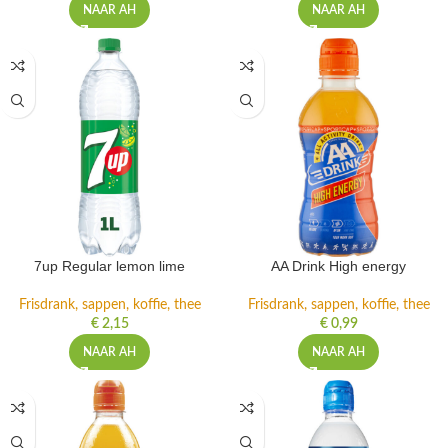
NAAR AH
NAAR AH
7up Regular lemon lime
AA Drink High energy
Frisdrank, sappen, koffie, thee
Frisdrank, sappen, koffie, thee
€
2,15
€
0,99
NAAR AH
NAAR AH