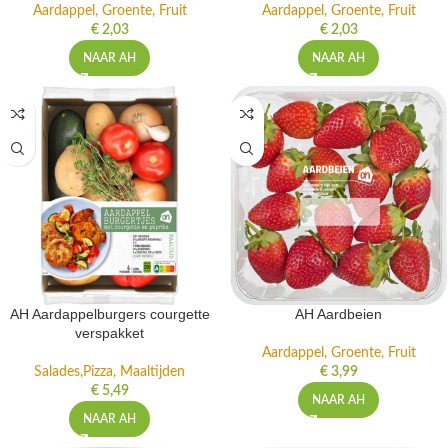
Aardappel, Groente, Fruit
Aardappel, Groente, Fruit
€
2,03
€
2,03
NAAR AH
NAAR AH
AH Aardappelburgers courgette
AH Aardbeien
verspakket
Aardappel, Groente, Fruit
Salades,Pizza, Maaltijden
€
3,99
€
5,49
NAAR AH
NAAR AH