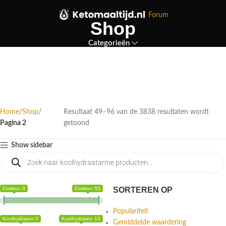
Forum
Shop
Categorieën
Home
Shop
Resultaat 49–96 van de 3838 resultaten wordt
Pagina 2
getoond
Show sidebar
Eiwitten 0
Eiwitten 55
SORTEREN OP
Populariteit
Koolhydraten 0
Koolhydraten 10
Gemiddelde waardering