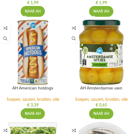
€
1,99
€
1,99
NAAR AH
NAAR AH
AH American hotdogs
AH Amsterdamse uien
Soepen, sauzen, kruiden, olie
Soepen, sauzen, kruiden, olie
€
3,39
€
0,65
NAAR AH
NAAR AH