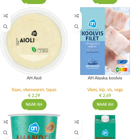
AH Aioli
AH Alaska koolvis
Kaas, vleeswaren, tapas
Vlees, kip, vis, vega
€
2,29
€
2,69
NAAR AH
NAAR AH