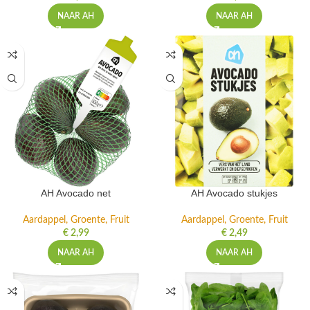
NAAR AH
NAAR AH
AH Avocado net
AH Avocado stukjes
Aardappel, Groente, Fruit
Aardappel, Groente, Fruit
€
2,99
€
2,49
NAAR AH
NAAR AH