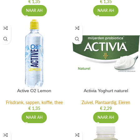
€
1,35
€
1,35
NAAR AH
NAAR AH
Active O2 Lemon
Activia Yoghurt naturel
Frisdrank, sappen, koffie, thee
Zuivel, Plantaardig, Eieren
€
1,35
€
2,29
NAAR AH
NAAR AH