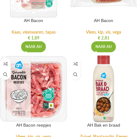
AH Bacon
AH Bacon
Kaas, vleeswaren, tapas
Vlees, kip, vis, vega
€
1,89
€
2,81
NAAR AH
NAAR AH
AH Bacon reepjes
AH Bak en braad