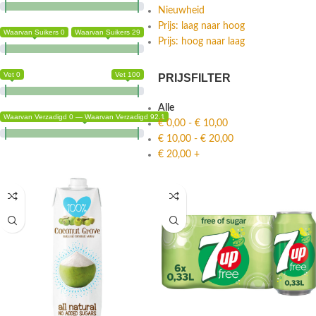
Nieuwheid
Prijs: laag naar hoog
Waarvan Suikers 0
Waarvan Suikers 29
Prijs: hoog naar laag
Vet 0
Vet 100
PRIJSFILTER
Alle
Waarvan Verzadigd 0 — Waarvan Verzadigd 92.1
€
0,00
-
€
10,00
€
10,00
-
€
20,00
€
20,00
+