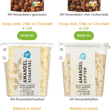
AH Amandelen gezouten
AH Amandelen met rooksmaak
Snoep, koek, Chips en Chocolade
Snoep, koek, Chips en Chocolade
€
1,49
€
1,49
NAAR AH
NAAR AH
AH Amandelschaafsel
AH Amandelstiften
Bakkerij en banket
Bakkerij en banket