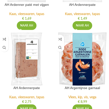
AH Ardenner paté met vijgen
AH Ardennerpate
Kaas, vleeswaren, tapas
Kaas, vleeswaren, tapas
€
1,69
€
1,49
NAAR AH
NAAR AH
AH Ardennerpate
AH Argentijnse garnaal
Kaas, vleeswaren, tapas
Vlees, kip, vis, vega
€
2,75
€
8,99
NAAR AH
NAAR AH