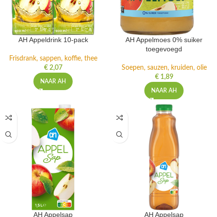
AH Appeldrink 10-pack
AH Appelmoes 0% suiker
toegevoegd
Frisdrank, sappen, koffie, thee
€
2,07
Soepen, sauzen, kruiden, olie
€
1,89
NAAR AH
NAAR AH
AH Appelsap
AH Appelsap