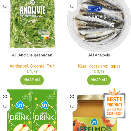
AH Andijvie gesneden
AH Ansjovis
Aardappel, Groente, Fruit
Kaas, vleeswaren, tapas
€
1,79
€
3,19
NAAR AH
NAAR AH