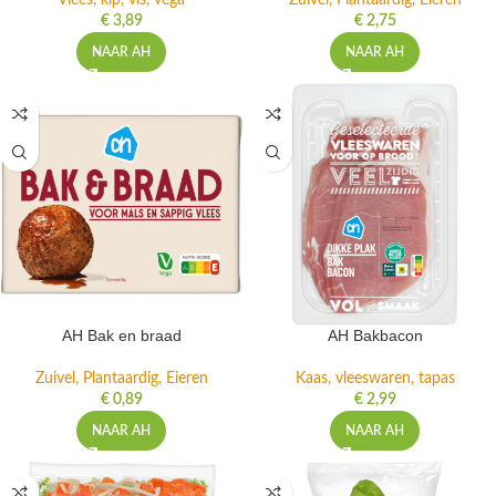
Vlees, kip, vis, vega
Zuivel, Plantaardig, Eieren
€
3,89
€
2,75
NAAR AH
NAAR AH
AH Bak en braad
AH Bakbacon
Zuivel, Plantaardig, Eieren
Kaas, vleeswaren, tapas
€
0,89
€
2,99
NAAR AH
NAAR AH