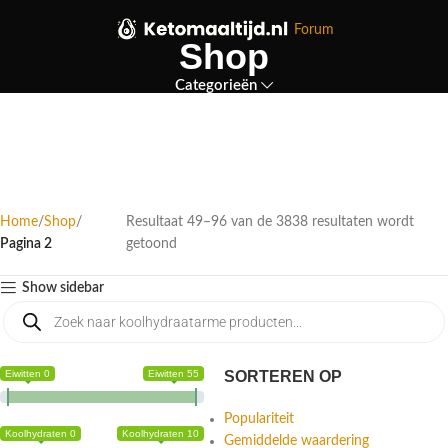
Forum
Shop
Categorieën
Home
Shop
Resultaat 49–96 van de 3838 resultaten wordt
Pagina 2
getoond
Show sidebar
Eiwitten 0
Eiwitten 55
SORTEREN OP
Populariteit
Koolhydraten 0
Koolhydraten 10
Gemiddelde waardering