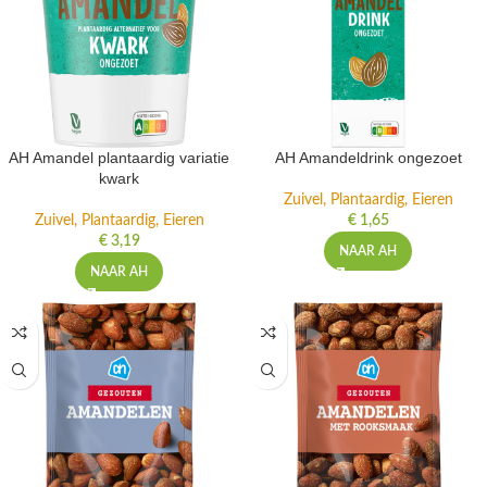
AH Amandel plantaardig variatie
AH Amandeldrink ongezoet
kwark
Zuivel, Plantaardig, Eieren
Zuivel, Plantaardig, Eieren
€
1,65
€
3,19
NAAR AH
NAAR AH