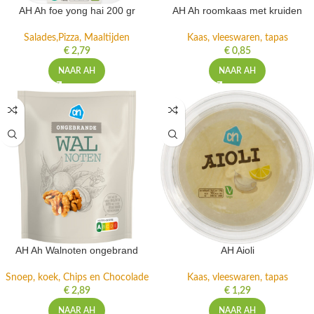
AH Ah foe yong hai 200 gr
AH Ah roomkaas met kruiden
Salades,Pizza, Maaltijden
Kaas, vleeswaren, tapas
€
2,79
€
0,85
NAAR AH
NAAR AH
AH Ah Walnoten ongebrand
AH Aioli
Snoep, koek, Chips en Chocolade
Kaas, vleeswaren, tapas
€
2,89
€
1,29
NAAR AH
NAAR AH