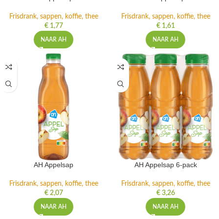
Frisdrank, sappen, koffie, thee
Frisdrank, sappen, koffie, thee
€
1,77
€
1,61
NAAR AH
NAAR AH
AH Appelsap
AH Appelsap 6-pack
Frisdrank, sappen, koffie, thee
Frisdrank, sappen, koffie, thee
€
2,07
€
3,26
NAAR AH
NAAR AH