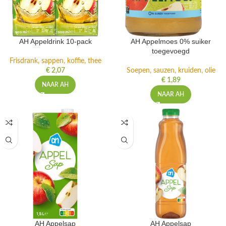
AH Appeldrink 10-pack
AH Appelmoes 0% suiker
toegevoegd
Frisdrank, sappen, koffie, thee
€
2,07
Soepen, sauzen, kruiden, olie
€
1,89
NAAR AH
NAAR AH
AH Appelsap
AH Appelsap