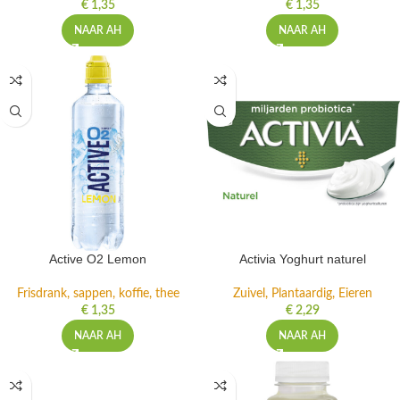
€
1,35
€
1,35
NAAR AH
NAAR AH
Active O2 Lemon
Activia Yoghurt naturel
Frisdrank, sappen, koffie, thee
Zuivel, Plantaardig, Eieren
€
1,35
€
2,29
NAAR AH
NAAR AH