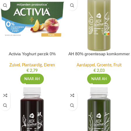
Activia Yoghurt perzik 0%
AH 80% groentesap komkommer
Zuivel, Plantaardig, Eieren
Aardappel, Groente, Fruit
€
2,79
€
2,03
NAAR AH
NAAR AH