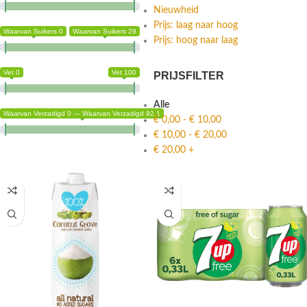
Nieuwheid
Prijs: laag naar hoog
Waarvan Suikers 0
Waarvan Suikers 29
Prijs: hoog naar laag
Vet 0
Vet 100
PRIJSFILTER
Alle
Waarvan Verzadigd 0 — Waarvan Verzadigd 92.1
€
0,00
-
€
10,00
€
10,00
-
€
20,00
€
20,00
+