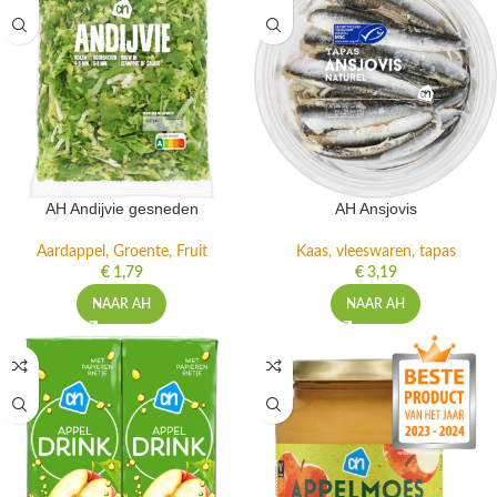
AH Andijvie gesneden
AH Ansjovis
Aardappel, Groente, Fruit
Kaas, vleeswaren, tapas
€
1,79
€
3,19
NAAR AH
NAAR AH