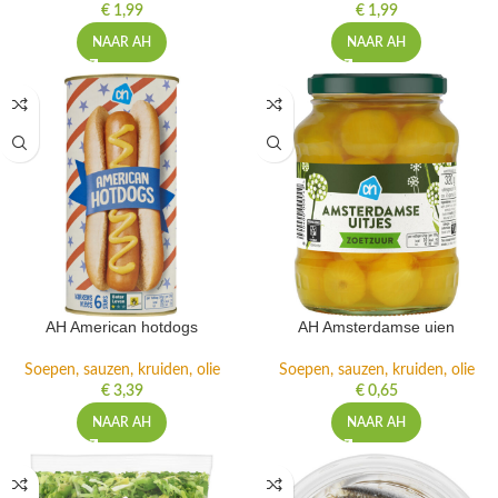
€
1,99
€
1,99
NAAR AH
NAAR AH
AH American hotdogs
AH Amsterdamse uien
Soepen, sauzen, kruiden, olie
Soepen, sauzen, kruiden, olie
€
3,39
€
0,65
NAAR AH
NAAR AH