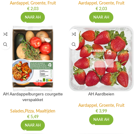
Aardappel, Groente, Fruit
Aardappel, Groente, Fruit
€
2,03
€
2,03
NAAR AH
NAAR AH
AH Aardappelburgers courgette
AH Aardbeien
verspakket
Aardappel, Groente, Fruit
Salades,Pizza, Maaltijden
€
3,99
€
5,49
NAAR AH
NAAR AH