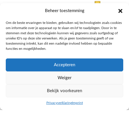
Beheer toestemming
Om de beste ervaringen te bieden, gebruiken wij technologieën zoals cookies
om informatie over je apparaat op te slaan en/of te raadplegen. Door in te
stemmen met deze technologieën kunnen wij gegevens zoals surfgedrag of
unieke ID's op deze site verwerken. Als je geen toestemming geeft of uw
toestemming intrekt, kan dit een nadelige invloed hebben op bepaalde
functies en mogelijkheden.
Accepteren
AH Appelsap 6-pack
AH Arachide olie
Weiger
Frisdrank, sappen, koffie, thee
Pasta, rijst en wereldkeuken
€
1,66
€
4,49
Bekijk voorkeuren
NAAR AH
NAAR AH
Privacyverklaring
Imprint
inkel op
Filters