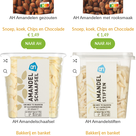
AH Amandelen gezouten
AH Amandelen met rooksmaak
Snoep, koek, Chips en Chocolade
Snoep, koek, Chips en Chocolade
€
1,49
€
1,49
NAAR AH
NAAR AH
AH Amandelschaafsel
AH Amandelstiften
Bakkerij en banket
Bakkerij en banket