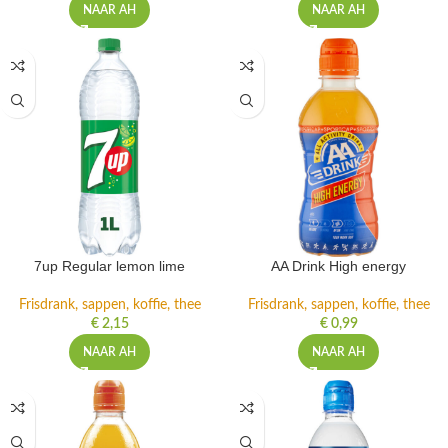
NAAR AH
NAAR AH
7up Regular lemon lime
AA Drink High energy
Frisdrank, sappen, koffie, thee
Frisdrank, sappen, koffie, thee
€
2,15
€
0,99
NAAR AH
NAAR AH