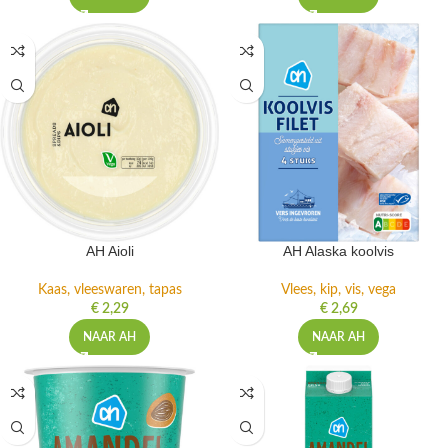
AH Aioli
AH Alaska koolvis
Kaas, vleeswaren, tapas
Vlees, kip, vis, vega
€
2,29
€
2,69
NAAR AH
NAAR AH