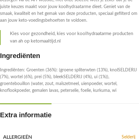
bezorgen via de AH-website, met onze selectie weet je zeker dat je de
juiste keuzes maakt voor jouw koolhydraatarme dieet. Geniet van de
smaak, kwaliteit en het gemak van deze producten, speciaal gefilterd om
aan jouw keto-voedingsbehoeften te voldoen.
Kies voor gezondheid, kies voor koolhydraatarme producten
van ah op ketomaaltijd.nl
Ingrediënten
Ingrediënten: Groenten (36%): (groene spliterwten (13%), knolSELDERIJ
(7%), wortel (6%), prei (5%), bleekSELDERIJ (4%), ui (1%)),
groentebouillon (water, zout, maïszetmeel, uienpoeder, wortel,
knoflookpoeder, gemalen lavas, peterselie, foelie, kurkuma, wi
Extra informatie
ALLERGIEËN
Selderij