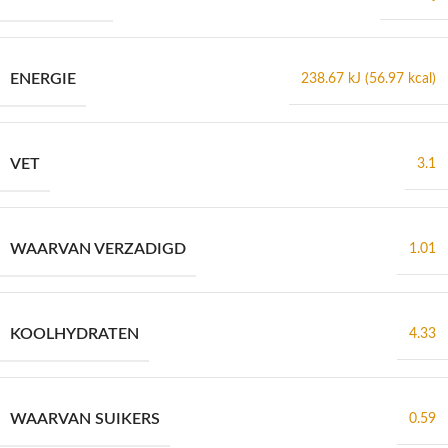
ENERGIE
238.67 kJ (56.97 kcal)
VET
3.1
WAARVAN VERZADIGD
1.01
KOOLHYDRATEN
4.33
WAARVAN SUIKERS
0.59