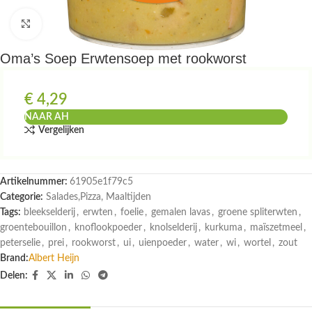
Klik om te vergroten
Oma’s Soep Erwtensoep met rookworst
€
4,29
NAAR AH
Vergelijken
Artikelnummer:
61905e1f79c5
Categorie:
Salades,Pizza, Maaltijden
Tags:
bleekselderij
,
erwten
,
foelie
,
gemalen lavas
,
groene spliterwten
,
groentebouillon
,
knoflookpoeder
,
knolselderij
,
kurkuma
,
maïszetmeel
,
peterselie
,
prei
,
rookworst
,
ui
,
uienpoeder
,
water
,
wi
,
wortel
,
zout
Brand:
Albert Heijn
Delen: