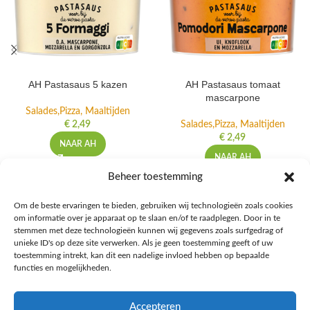
AH Pastasaus 5 kazen
AH Pastasaus tomaat
mascarpone
Salades,Pizza, Maaltijden
€
2,49
Salades,Pizza, Maaltijden
€
2,49
NAAR AH
NAAR AH
Beheer toestemming
Om de beste ervaringen te bieden, gebruiken wij technologieën zoals cookies
om informatie over je apparaat op te slaan en/of te raadplegen. Door in te
Ontdek de beste keto-vriendelijke keuzes van Albert Heijn, verrijk je
stemmen met deze technologieën kunnen wij gegevens zoals surfgedrag of
kennis met onze diepgaande blogs over het keto-dieet, en deel jouw
unieke ID's op deze site verwerken. Als je geen toestemming geeft of uw
favoriete keto recepten in onze bruisende online gemeenschap!
toestemming intrekt, kan dit een nadelige invloed hebben op bepaalde
functies en mogelijkheden.
RECENT BLOG BERICHTEN
Accepteren