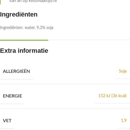
van ah op ketomaaltijd.nl
Ingrediënten
Ingrediënten: water, 9,3% soja
Extra informatie
ALLERGIEËN
Soja
ENERGIE
152 kJ (36 kcal)
VET
1.9