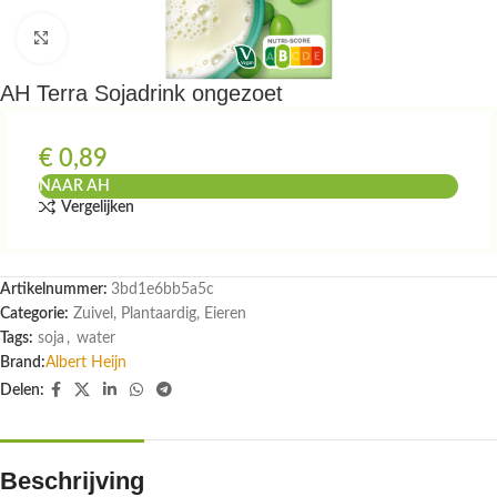
Klik om te vergroten
AH Terra Sojadrink ongezoet
€
0,89
NAAR AH
Vergelijken
Artikelnummer:
3bd1e6bb5a5c
Categorie:
Zuivel, Plantaardig, Eieren
Tags:
soja
,
water
Brand:
Albert Heijn
Delen:
Beschrijving