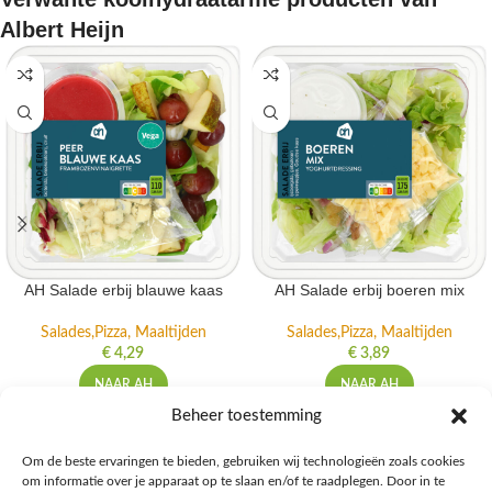
Albert Heijn
AH Salade erbij blauwe kaas
AH Salade erbij boeren mix
Salades,Pizza, Maaltijden
Salades,Pizza, Maaltijden
€
4,29
€
3,89
NAAR AH
NAAR AH
Beheer toestemming
Om de beste ervaringen te bieden, gebruiken wij technologieën zoals cookies
om informatie over je apparaat op te slaan en/of te raadplegen. Door in te
Ontdek de beste keto-vriendelijke keuzes van Albert Heijn, verrijk je