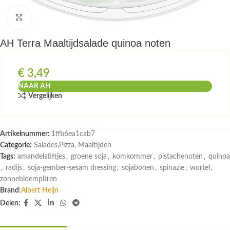
Klik om te vergroten
AH Terra Maaltijdsalade quinoa noten
€
3,49
NAAR AH
Vergelijken
Artikelnummer:
1ffb6ea1cab7
Categorie:
Salades,Pizza, Maaltijden
Tags:
amandelstiftjes
,
groene soja
,
komkommer
,
pistachenoten
,
quinoa
,
radijs
,
soja-gember-sesam dressing
,
sojabonen
,
spinazie
,
wortel
,
zonnebloempitten
Brand:
Albert Heijn
Delen: