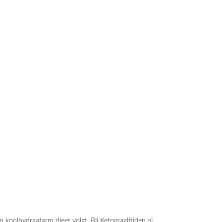
 koolhydraatarm dieet volgt. Bij Ketomaaltijden.nl