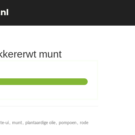
kkererwt munt
nte-ui
,
munt
,
plantaardige olie
,
pompoen
,
rode