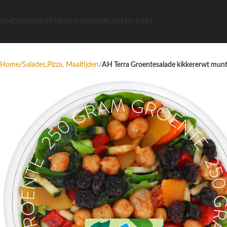
OME
SHOP
RECEPTEN
BLOG
CONTACT
KETO DIEET
Home
Salades,Pizza, Maaltijden
AH Terra Groentesalade kikkererwt mun