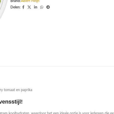
Brand:
Albert Heijn
Delen:
ry tomaat en paprika
ensstijl!
ram koolhydraten, waardoor het een ideale optie is voor iedereen die een