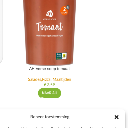
AH Verse soep tomaat
AH Verse
Salades,Pizza, Maaltijden
Salades
€
3,59
NAAR AH
NFORMATIE
Beheer toestemming
voorwaarden