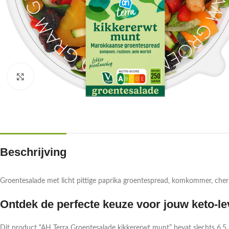
Klik om te vergroten
Beschrijving
Groentesalade met licht pittige paprika groentespread, komkommer, cher
Ontdek de perfecte keuze voor jouw keto-lev
Dit product “AH Terra Groentesalade kikkererwt munt” bevat slechts 6.5 g