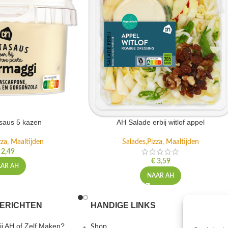
saus 5 kazen
AH Salade erbij witlof appel
zza, Maaltijden
Salades,Pizza, Maaltijden
2,49
€
3,59
AR AH
NAAR AH
ERICHTEN
HANDIGE LINKS
MEER I
j AH of Zelf Maken?
Shop
Gebruiks