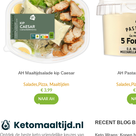
AH Maaltijdsalade kip Caesar
AH Pasta
Salades,Pizza, Maaltijden
Salades,Pi
€
3,99
€
NAAR AH
NA
RECENT BLOG B
Keto Wraps: Kopen bi
Ontdek de beste keto-vriendelijke keuzes van