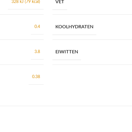
VET
328 kJ (79 kcal)
KOOLHYDRATEN
0.4
EIWITTEN
3.8
0.38