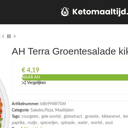
t
AH Terra Groentesalade ki
€
4,19
NAAR AH
Vergelijken
Artikelnummer:
b8b9948f706f
Categorie:
Salades,Pizza, Maaltijden
Tags:
courgette
,
gele wortel
,
gistextract
,
groente
,
kikkererwt
,
le
paprika
,
rozijn
,
specerijen
,
spinazie
,
water
,
wortel
,
zout