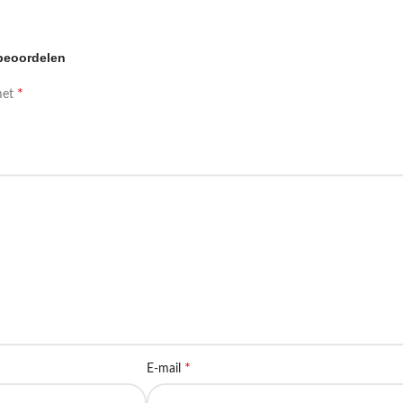
 beoordelen
*
met
*
E-mail