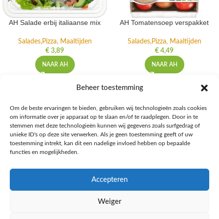
AH Salade erbij italiaanse mix
AH Tomatensoep verspakket
Salades,Pizza, Maaltijden
Salades,Pizza, Maaltijden
€
3,89
€
4,49
NAAR AH
NAAR AH
Beheer toestemming
Om de beste ervaringen te bieden, gebruiken wij technologieën zoals cookies
om informatie over je apparaat op te slaan en/of te raadplegen. Door in te
Ontdek de beste keto-vriendelijke keuzes van Albert Heijn, verrijk je
stemmen met deze technologieën kunnen wij gegevens zoals surfgedrag of
kennis met onze diepgaande blogs over het keto-dieet, en deel jouw
unieke ID's op deze site verwerken. Als je geen toestemming geeft of uw
favoriete keto recepten in onze bruisende online gemeenschap!
toestemming intrekt, kan dit een nadelige invloed hebben op bepaalde
functies en mogelijkheden.
RECENT BLOG BERICHTEN
Accepteren
HANDIGE LINKS
Weiger
MEER INFORMATIE