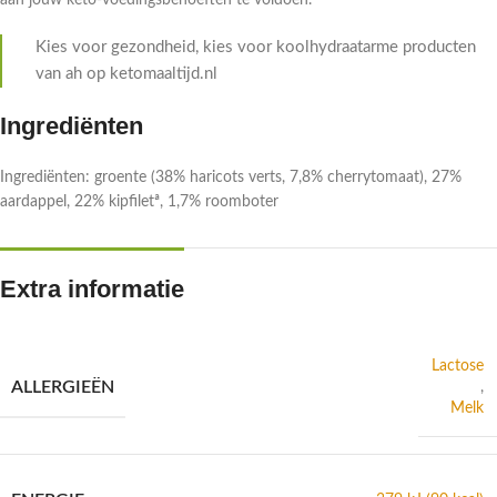
aan jouw keto-voedingsbehoeften te voldoen.
Kies voor gezondheid, kies voor koolhydraatarme producten
van ah op ketomaaltijd.nl
Ingrediënten
Ingrediënten: groente (38% haricots verts, 7,8% cherrytomaat), 27%
aardappel, 22% kipfiletª, 1,7% roomboter
Extra informatie
Lactose
ALLERGIEËN
,
Melk