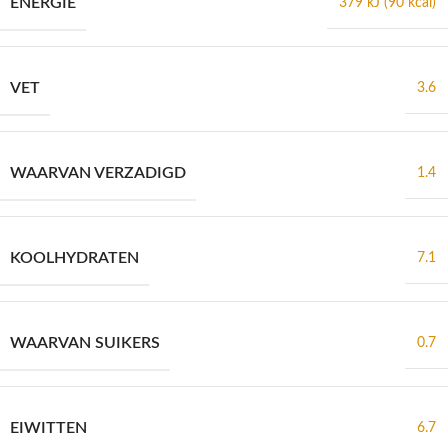
ENERGIE
379 kJ (90 kcal)
VET
3.6
WAARVAN VERZADIGD
1.4
KOOLHYDRATEN
7.1
WAARVAN SUIKERS
0.7
EIWITTEN
6.7