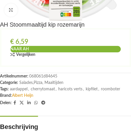
Klik om te vergroten
AH Stoommaaltijd kip rozemarijn
€
6,59
NAAR AH
Vergelijken
Artikelnummer:
068061d84645
Categorie:
Salades,Pizza, Maaltijden
Tags:
aardappel
,
cherrytomaat
,
haricots verts
,
kipfilet
,
roomboter
Brand:
Albert Heijn
Delen:
Beschrijving