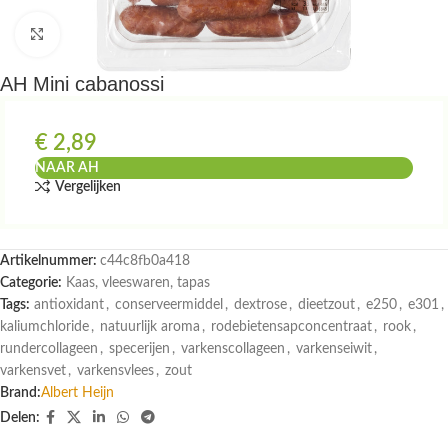
Klik om te vergroten
AH Mini cabanossi
€
2,89
NAAR AH
Vergelijken
Artikelnummer:
c44c8fb0a418
Categorie:
Kaas, vleeswaren, tapas
Tags:
antioxidant
,
conserveermiddel
,
dextrose
,
dieetzout
,
e250
,
e301
,
kaliumchloride
,
natuurlijk aroma
,
rodebietensapconcentraat
,
rook
,
rundercollageen
,
specerijen
,
varkenscollageen
,
varkenseiwit
,
varkensvet
,
varkensvlees
,
zout
Brand:
Albert Heijn
Delen: