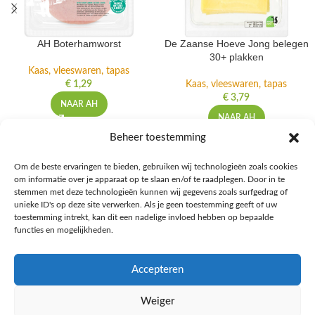
AH Boterhamworst
De Zaanse Hoeve Jong belegen
30+ plakken
Kaas, vleeswaren, tapas
€
1,29
Kaas, vleeswaren, tapas
€
3,79
NAAR AH
NAAR AH
Beheer toestemming
Om de beste ervaringen te bieden, gebruiken wij technologieën zoals cookies
om informatie over je apparaat op te slaan en/of te raadplegen. Door in te
Ontdek de beste keto-vriendelijke keuzes van Albert Heijn, verrijk je
stemmen met deze technologieën kunnen wij gegevens zoals surfgedrag of
kennis met onze diepgaande blogs over het keto-dieet, en deel jouw
unieke ID's op deze site verwerken. Als je geen toestemming geeft of uw
favoriete keto recepten in onze bruisende online gemeenschap!
toestemming intrekt, kan dit een nadelige invloed hebben op bepaalde
functies en mogelijkheden.
RECENT BLOG BERICHTEN
Accepteren
HANDIGE LINKS
Weiger
MEER INFORMATIE