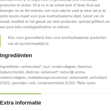
Ons doel is om je te helpen snel en gemakkelijk keto-vriendelijke
producten te vinden. Of je nu in de winkel bent of liever thuis laat
bezorgen via de AH-website, met onze selectie weet je zeker dat je de
juiste keuzes maakt voor jouw koolhydraatarme dieet. Geniet van de
smaak, kwaliteit en het gemak van deze producten, speciaal gefilterd om
aan jouw keto-voedingsbehoeften te voldoen.
Kies voor gezondheid, kies voor koolhydraatarme producten
van ah op ketomaaltijd.nl
Ingrediënten
Ingrediënten: varkensvleesª, zout, rundercollageen, dieetzout
(kaliumchloride), dextrose, varkensvetª, natuurlijk aroma,
varkenscollageen, rodebietensapconcentraat, varkenseiwit, antioxidant
(E301), specerijen, rook, conserveermiddel (E250). ªBeter Leven
Extra informatie