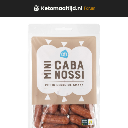
Forum
Home
Kaas, vleeswaren, tapas