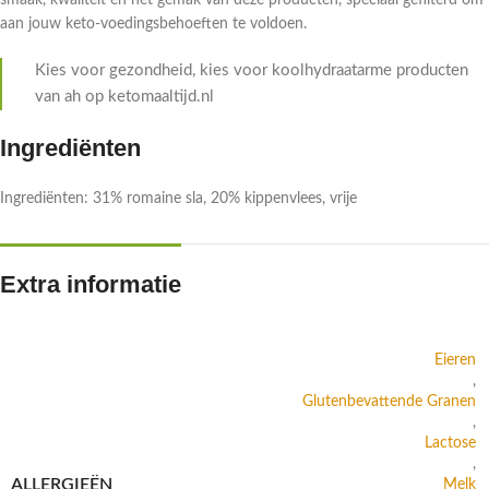
smaak, kwaliteit en het gemak van deze producten, speciaal gefilterd om
aan jouw keto-voedingsbehoeften te voldoen.
Kies voor gezondheid, kies voor koolhydraatarme producten
van ah op ketomaaltijd.nl
Ingrediënten
Ingrediënten: 31% romaine sla, 20% kippenvlees, vrije
Extra informatie
Eieren
,
Glutenbevattende Granen
,
Lactose
,
ALLERGIEËN
Melk