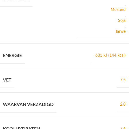
,
Mosterd
,
Soja
,
Tarwe
ENERGIE
601 kJ (144 kcal)
VET
7.5
WAARVAN VERZADIGD
2.8