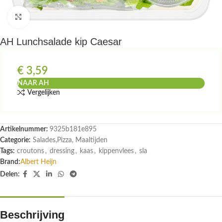
Klik om te vergroten
AH Lunchsalade kip Caesar
€
3,59
NAAR AH
Vergelijken
Artikelnummer:
9325b181e895
Categorie:
Salades,Pizza, Maaltijden
Tags:
croutons
,
dressing
,
kaas
,
kippenvlees
,
sla
Brand:
Albert Heijn
Delen:
Beschrijving