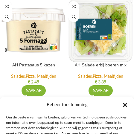
AH Pastasaus 5 kazen
AH Salade erbij boeren mix
Salades,Pizza, Maaltijden
Salades,Pizza, Maaltijden
€
2,49
€
3,89
NAAR AH
NAAR AH
Beheer toestemming
Om de beste ervaringen te bieden, gebruiken wij technologieën zoals cookies
om informatie over je apparaat op te slaan en/of te raadplegen. Door in te
Ontdek de beste keto-vriendelijke keuzes van Albert Heijn, verrijk je
stemmen met deze technologieën kunnen wij gegevens zoals surfgedrag of
kennis met onze diepgaande blogs over het keto-dieet, en deel jouw
unieke ID's op deze site verwerken. Als je geen toestemming geeft of uw