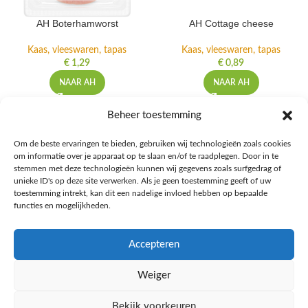
AH Boterhamworst
AH Cottage cheese
Kaas, vleeswaren, tapas
Kaas, vleeswaren, tapas
€
1,29
€
0,89
NAAR AH
NAAR AH
Beheer toestemming
Om de beste ervaringen te bieden, gebruiken wij technologieën zoals cookies
om informatie over je apparaat op te slaan en/of te raadplegen. Door in te
Ontdek de beste keto-vriendelijke keuzes van Albert Heijn, verrijk je
stemmen met deze technologieën kunnen wij gegevens zoals surfgedrag of
kennis met onze diepgaande blogs over het keto-dieet, en deel jouw
unieke ID's op deze site verwerken. Als je geen toestemming geeft of uw
favoriete keto recepten in onze bruisende online gemeenschap!
toestemming intrekt, kan dit een nadelige invloed hebben op bepaalde
functies en mogelijkheden.
RECENT BLOG BERICHTEN
Accepteren
HANDIGE LINKS
Weiger
MEER INFORMATIE
Bekijk voorkeuren
Ketomaaltijd.nl
2025