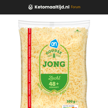
Forum
Home
Kaas, vleeswaren, tapas