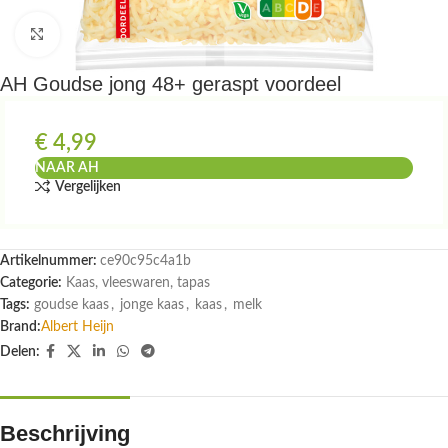
Klik om te vergroten
AH Goudse jong 48+ geraspt voordeel
€
4,99
NAAR AH
Vergelijken
Artikelnummer:
ce90c95c4a1b
Categorie:
Kaas, vleeswaren, tapas
Tags:
goudse kaas
,
jonge kaas
,
kaas
,
melk
Brand:
Albert Heijn
Delen:
Beschrijving