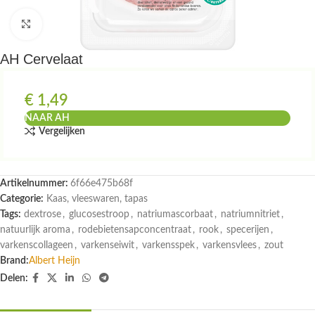
Klik om te vergroten
AH Cervelaat
€
1,49
NAAR AH
Vergelijken
Artikelnummer:
6f66e475b68f
Categorie:
Kaas, vleeswaren, tapas
Tags:
dextrose
,
glucosestroop
,
natriumascorbaat
,
natriumnitriet
,
natuurlijk aroma
,
rodebietensapconcentraat
,
rook
,
specerijen
,
varkenscollageen
,
varkenseiwit
,
varkensspek
,
varkensvlees
,
zout
Brand:
Albert Heijn
Delen: