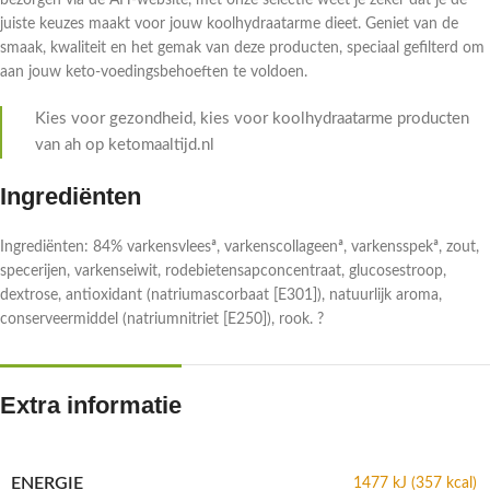
bezorgen via de AH-website, met onze selectie weet je zeker dat je de
juiste keuzes maakt voor jouw koolhydraatarme dieet. Geniet van de
smaak, kwaliteit en het gemak van deze producten, speciaal gefilterd om
aan jouw keto-voedingsbehoeften te voldoen.
Kies voor gezondheid, kies voor koolhydraatarme producten
van ah op ketomaaltijd.nl
Ingrediënten
Ingrediënten: 84% varkensvleesª, varkenscollageenª, varkensspekª, zout,
specerijen, varkenseiwit, rodebietensapconcentraat, glucosestroop,
dextrose, antioxidant (natriumascorbaat [E301]), natuurlijk aroma,
conserveermiddel (natriumnitriet [E250]), rook. ?
Extra informatie
ENERGIE
1477 kJ (357 kcal)