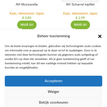
AH Mozzarella
AH Scharrel kipfilet
Kaas, vleeswaren, tapas
Kaas, vleeswaren, tapas
€
0,89
€
2,99
NAAR AH
NAAR AH
Beheer toestemming
Om de beste ervaringen te bieden, gebruiken wij technologieën zoals cookies
om informatie over je apparaat op te slaan en/of te raadplegen. Door in te
Ontdek de beste keto-vriendelijke keuzes van Albert Heijn, verrijk je
stemmen met deze technologieën kunnen wij gegevens zoals surfgedrag of
kennis met onze diepgaande blogs over het keto-dieet, en deel jouw
unieke ID's op deze site verwerken. Als je geen toestemming geeft of uw
favoriete keto recepten in onze bruisende online gemeenschap!
toestemming intrekt, kan dit een nadelige invloed hebben op bepaalde
functies en mogelijkheden.
RECENT BLOG BERICHTEN
Accepteren
HANDIGE LINKS
Weiger
MEER INFORMATIE
Bekijk voorkeuren
Ketomaaltijd.nl
2025