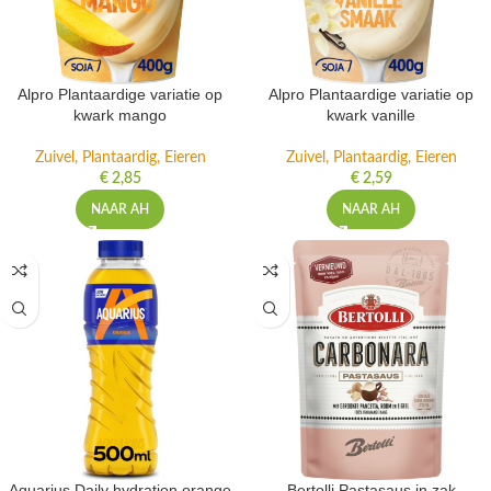
Alpro Plantaardige variatie op
Alpro Plantaardige variatie op
kwark mango
kwark vanille
Zuivel, Plantaardig, Eieren
Zuivel, Plantaardig, Eieren
€
2,85
€
2,59
NAAR AH
NAAR AH
Aquarius Daily hydration orange
Bertolli Pastasaus in zak