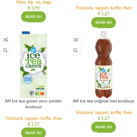
Vlees, kip, vis, vega
€
3,99
Frisdrank, sappen, koffie, thee
€
1,27
NAAR AH
NAAR AH
AH Ice tea green zero zonder
AH Ice tea original met koolzuur
koolzuur
Frisdrank, sappen, koffie, thee
Frisdrank, sappen, koffie, thee
€
1,27
€
1,27
NAAR AH
NAAR AH