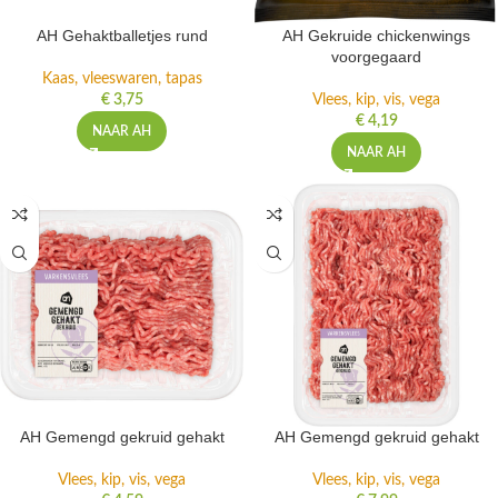
AH Gehaktballetjes rund
AH Gekruide chickenwings
voorgegaard
Kaas, vleeswaren, tapas
€
3,75
Vlees, kip, vis, vega
€
4,19
NAAR AH
NAAR AH
AH Gemengd gekruid gehakt
AH Gemengd gekruid gehakt
Vlees, kip, vis, vega
Vlees, kip, vis, vega