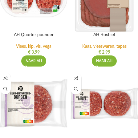
AH Quarter pounder
AH Rosbief
Vlees, kip, vis, vega
Kaas, vleeswaren, tapas
€
3,99
€
2,99
NAAR AH
NAAR AH