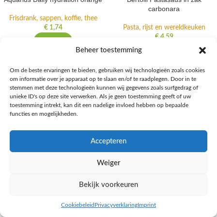
carbonara
Frisdrank, sappen, koffie, thee
€
1,74
Pasta, rijst en wereldkeuken
€
4,59
NAAR AH
Beheer toestemming
NAAR AH
Om de beste ervaringen te bieden, gebruiken wij technologieën zoals cookies
om informatie over je apparaat op te slaan en/of te raadplegen. Door in te
stemmen met deze technologieën kunnen wij gegevens zoals surfgedrag of
unieke ID's op deze site verwerken. Als je geen toestemming geeft of uw
toestemming intrekt, kan dit een nadelige invloed hebben op bepaalde
functies en mogelijkheden.
Accepteren
Weiger
Bullit Sugarfree 6-pack
Bullit Sugarfree crazy passion
Bekijk voorkeuren
Frisdrank, sappen, koffie, thee
Frisdrank, sappen, koffie, thee
€
4,69
€
0,89
Cookiebeleid
Privacyverklaring
Imprint
inkel op
Filters
NAAR AH
NAAR AH