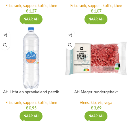
Frisdrank, sappen, koffie, thee
Frisdrank, sappen, koffie, thee
€
1,27
€
1,07
NAAR AH
NAAR AH
AH Licht en sprankelend perzik
AH Mager rundergehakt
Frisdrank, sappen, koffie, thee
Vlees, kip, vis, vega
€
0,95
€
3,69
NAAR AH
NAAR AH