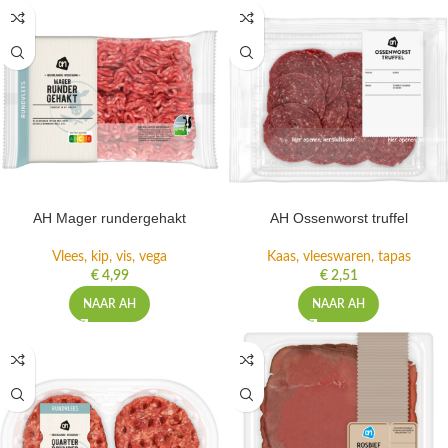
AH Mager rundergehakt
AH Ossenworst truffel
Vlees, kip, vis, vega
Kaas, vleeswaren, tapas
€
4,99
€
2,51
NAAR AH
NAAR AH