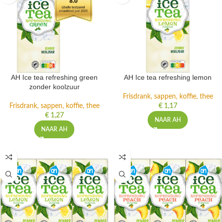
AH Ice tea refreshing green
AH Ice tea refreshing lemon
zonder koolzuur
Frisdrank, sappen, koffie, thee
Frisdrank, sappen, koffie, thee
€
1,17
€
1,27
NAAR AH
NAAR AH