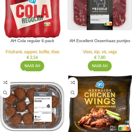
AH Cola regular 6-pack
AH Excellent Ossenhaas puntjes
Frisdrank, sappen, koffie, thee
Vlees, kip, vis, vega
€
2,56
€
7,80
NAAR AH
NAAR AH