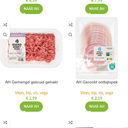
€
4,59
€
7,99
NAAR AH
NAAR AH
AH Gemengd gekruid gehakt
AH Gerookt ontbijtspek
Vlees, kip, vis, vega
Vlees, kip, vis, vega
€
2,99
€
2,19
NAAR AH
NAAR AH