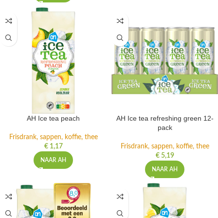
AH Ice tea peach
AH Ice tea refreshing green 12-
pack
Frisdrank, sappen, koffie, thee
€
1,17
Frisdrank, sappen, koffie, thee
€
5,19
NAAR AH
NAAR AH