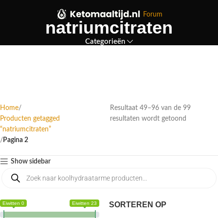
Forum
natriumcitraten
Categorieën
Home
Resultaat 49–96 van de 99
Producten getagged
resultaten wordt getoond
“natriumcitraten”
Pagina 2
Show sidebar
Eiwitten 0
Eiwitten 23
SORTEREN OP