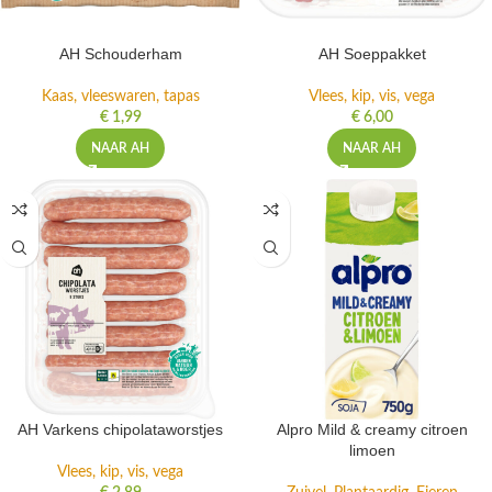
AH Schouderham
AH Soeppakket
Kaas, vleeswaren, tapas
Vlees, kip, vis, vega
€
1,99
€
6,00
NAAR AH
NAAR AH
AH Varkens chipolataworstjes
Alpro Mild & creamy citroen
limoen
Vlees, kip, vis, vega