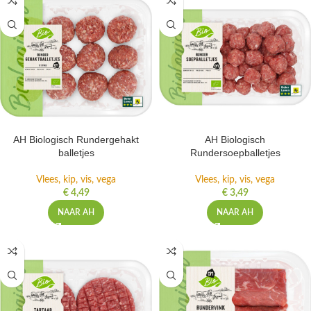
AH Biologisch Rundergehakt
AH Biologisch
balletjes
Rundersoepballetjes
Vlees, kip, vis, vega
Vlees, kip, vis, vega
€
4,49
€
3,49
NAAR AH
NAAR AH