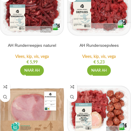
AH Runderreepjes naturel
AH Rundersoepvlees
Vlees, kip, vis, vega
Vlees, kip, vis, vega
€
5,99
€
5,23
NAAR AH
NAAR AH