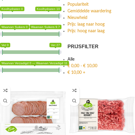
Populariteit
Koolhydraten 0
Koolhydraten 10
Gemiddelde waardering
Nieuwheid
Prijs: laag naar hoog
Waarvan Suikers 0
Waarvan Suikers 9.7
Prijs: hoog naar laag
Vet 0
Vet 27
PRIJSFILTER
Alle
Waarvan Verzadigd 0 — Waarvan Verzadigd 11
€
0,00
-
€
10,00
€
10,00
+