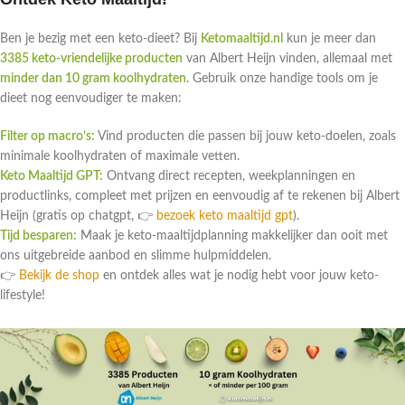
Ben je bezig met een keto-dieet? Bij
Ketomaaltijd.nl
kun je meer dan
3385 keto-vriendelijke producten
van Albert Heijn vinden, allemaal met
minder dan 10 gram koolhydraten
. Gebruik onze handige tools om je
dieet nog eenvoudiger te maken:
Filter op macro’s:
Vind producten die passen bij jouw keto-doelen, zoals
minimale koolhydraten of maximale vetten.
Keto Maaltijd GPT:
Ontvang direct recepten, weekplanningen en
productlinks, compleet met prijzen en eenvoudig af te rekenen bij Albert
Heijn (gratis op chatgpt, 👉
bezoek keto maaltijd gpt
).
Tijd besparen:
Maak je keto-maaltijdplanning makkelijker dan ooit met
ons uitgebreide aanbod en slimme hulpmiddelen.
👉
Bekijk de shop
en ontdek alles wat je nodig hebt voor jouw keto-
lifestyle!