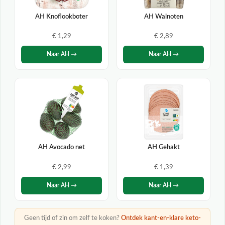
AH Knoflookboter
AH Walnoten
€ 1,29
€ 2,89
Naar AH →
Naar AH →
AH Avocado net
AH Gehakt
€ 2,99
€ 1,39
Naar AH →
Naar AH →
Geen tijd of zin om zelf te koken?
Ontdek kant-en-klare keto-