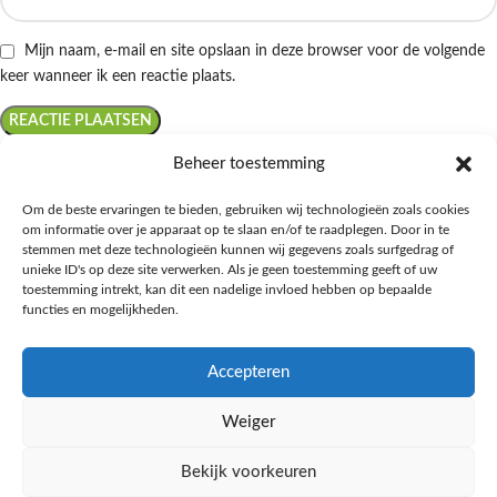
Mijn naam, e-mail en site opslaan in deze browser voor de volgende
keer wanneer ik een reactie plaats.
Beheer toestemming
Om de beste ervaringen te bieden, gebruiken wij technologieën zoals cookies
om informatie over je apparaat op te slaan en/of te raadplegen. Door in te
Ontdek de beste keto-vriendelijke keuzes van Albert Heijn, verrijk je
stemmen met deze technologieën kunnen wij gegevens zoals surfgedrag of
kennis met onze diepgaande blogs over het keto-dieet, en deel jouw
unieke ID's op deze site verwerken. Als je geen toestemming geeft of uw
favoriete keto recepten in onze bruisende online gemeenschap!
toestemming intrekt, kan dit een nadelige invloed hebben op bepaalde
functies en mogelijkheden.
RECENT BLOG BERICHTEN
Accepteren
HANDIGE LINKS
Weiger
MEER INFORMATIE
Bekijk voorkeuren
Ketomaaltijd.nl
2025