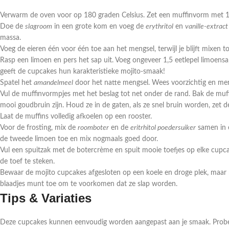
Verwarm de oven voor op 180 graden Celsius. Zet een muffinvorm met 1
Doe de
slagroom
in een grote kom en voeg de
erythritol
en
vanille-extract
massa.
Voeg de eieren één voor één toe aan het mengsel, terwijl je blijft mixen t
Rasp een limoen en pers het sap uit. Voeg ongeveer 1,5 eetlepel limoensa
geeft de cupcakes hun karakteristieke mojito-smaak!
Spatel het
amandelmeel
door het natte mengsel. Wees voorzichtig en men
Vul de muffinvormpjes met het beslag tot net onder de rand. Bak de muf
mooi goudbruin zijn. Houd ze in de gaten, als ze snel bruin worden, zet d
Laat de muffins volledig afkoelen op een rooster.
Voor de frosting, mix de
roomboter
en de
eritrhitol poedersuiker
samen in e
de tweede limoen toe en mix nogmaals goed door.
Vul een spuitzak met de botercrème en spuit mooie toefjes op elke cupca
de toef te steken.
Bewaar de mojito cupcakes afgesloten op een koele en droge plek, maar n
blaadjes munt toe om te voorkomen dat ze slap worden.
Tips & Variaties
Deze cupcakes kunnen eenvoudig worden aangepast aan je smaak. Probee