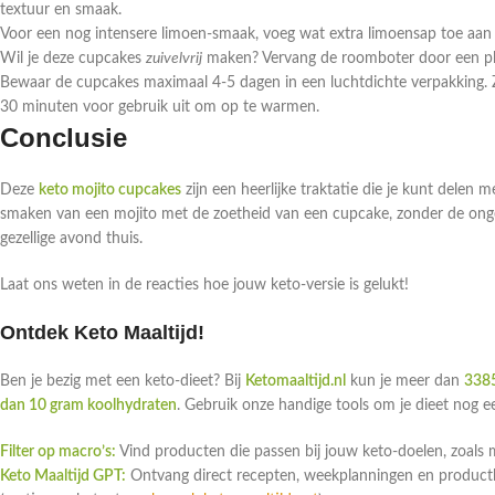
textuur en smaak.
Voor een nog intensere limoen-smaak, voeg wat extra limoensap toe aan h
Wil je deze cupcakes
zuivelvrij
maken? Vervang de roomboter door een plan
Bewaar de cupcakes maximaal 4-5 dagen in een luchtdichte verpakking. Z
30 minuten voor gebruik uit om op te warmen.
Conclusie
Deze
keto mojito cupcakes
zijn een heerlijke traktatie die je kunt delen
smaken van een mojito met de zoetheid van een cupcake, zonder de ong
gezellige avond thuis.
Laat ons weten in de reacties hoe jouw keto-versie is gelukt!
Ontdek Keto Maaltijd!
Ben je bezig met een keto-dieet? Bij
Ketomaaltijd.nl
kun je meer dan
3385
dan 10 gram koolhydraten
. Gebruik onze handige tools om je dieet nog 
Filter op macro’s:
Vind producten die passen bij jouw keto-doelen, zoals 
Keto Maaltijd GPT:
Ontvang direct recepten, weekplanningen en productlin