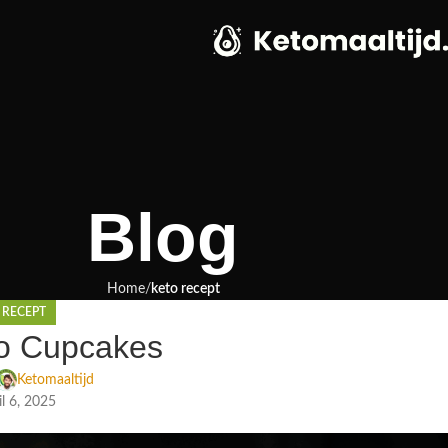
Blog
Home
keto recept
 RECEPT
to Cupcakes
Ketomaaltijd
il 6, 2025