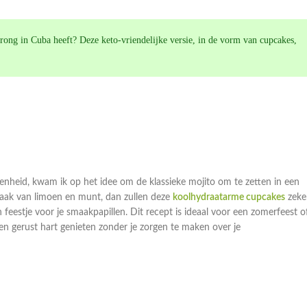
sprong in Cuba heeft? Deze keto-vriendelijke versie, in de vorm van cupcakes,
genheid, kwam ik op het idee om de klassieke mojito om te zetten in een
 smaak van limoen en munt, dan zullen deze
koolhydraatarme cupcakes
zeke
 feestje voor je smaakpapillen. Dit recept is ideaal voor een zomerfeest o
een gerust hart genieten zonder je zorgen te maken over je