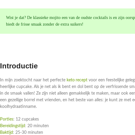
Wist je dat? De klassieke mojito een van de oudste cocktails is en zijn oor
biedt de frisse smaak zonder de extra suikers!
Introductie
In mijn zoektocht naar het perfecte
keto recept
voor een feestelijke gele
heerlijke cupcake. Als je net als ik bent en dol bent op de verfrissende
in de smaak vallen! Ze zijn niet alleen gemakkelijk te maken, maar ook een
een gezellige borrel met vrienden, en het beste van alles: je kunt ze met 
koolhydraatinname.
Porties
: 12 cupcakes
Bereidingstijd
: 20 minuten
Baktijd
: 25-30 minuten