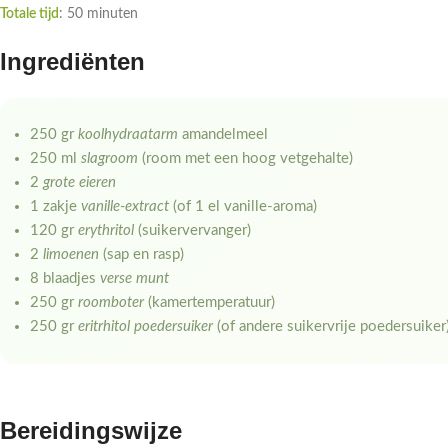
Totale tijd
: 50 minuten
Ingrediënten
250 gr
koolhydraatarm
amandelmeel
250 ml
slagroom
(room met een hoog vetgehalte)
2
grote eieren
1 zakje
vanille-extract
(of 1 el vanille-aroma)
120 gr
erythritol
(suikervervanger)
2
limoenen
(sap en rasp)
8 blaadjes
verse munt
250 gr
roomboter
(kamertemperatuur)
250 gr
eritrhitol poedersuiker
(of andere suikervrije poedersuiker
Bereidingswijze