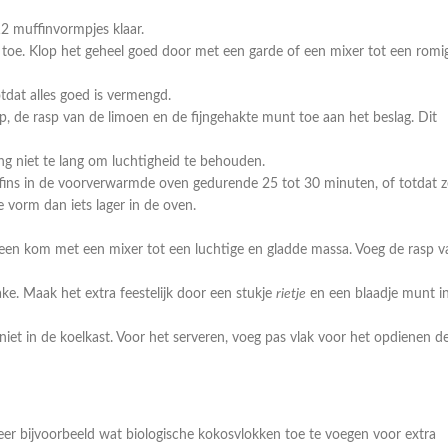
2 muffinvormpjes klaar.
toe. Klop het geheel goed door met een garde of een mixer tot een romi
otdat alles goed is vermengd.
p, de rasp van de limoen en de fijngehakte munt toe aan het beslag. Dit
g niet te lang om luchtigheid te behouden.
fins in de voorverwarmde oven gedurende 25 tot 30 minuten, of totdat z
e vorm dan iets lager in de oven.
en kom met een mixer tot een luchtige en gladde massa. Voeg de rasp v
ke. Maak het extra feestelijk door een stukje
rietje
en een blaadje munt i
iet in de koelkast. Voor het serveren, voeg pas vlak voor het opdienen d
r bijvoorbeeld wat biologische kokosvlokken toe te voegen voor extra