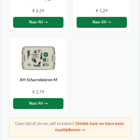
€ 2,29
€ 1,29
Naar AH →
Naar AH →
AH Scharreleieren M
€ 2,79
Naar AH →
Geen tijd of zin om zelf te koken?
Ontdek kant-en-klare keto-
maaltijdboxen →