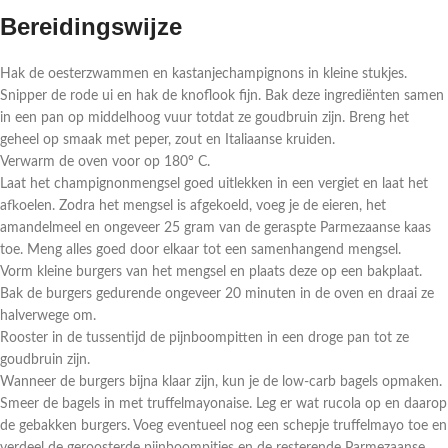
Bereidingswijze
Hak de oesterzwammen en kastanjechampignons in kleine stukjes.
Snipper de rode ui en hak de knoflook fijn. Bak deze ingrediënten samen
in een pan op middelhoog vuur totdat ze goudbruin zijn. Breng het
geheel op smaak met peper, zout en Italiaanse kruiden.
Verwarm de oven voor op 180° C.
Laat het champignonmengsel goed uitlekken in een vergiet en laat het
afkoelen. Zodra het mengsel is afgekoeld, voeg je de eieren, het
amandelmeel en ongeveer 25 gram van de geraspte Parmezaanse kaas
toe. Meng alles goed door elkaar tot een samenhangend mengsel.
Vorm kleine burgers van het mengsel en plaats deze op een bakplaat.
Bak de burgers gedurende ongeveer 20 minuten in de oven en draai ze
halverwege om.
Rooster in de tussentijd de pijnboompitten in een droge pan tot ze
goudbruin zijn.
Wanneer de burgers bijna klaar zijn, kun je de low-carb bagels opmaken.
Smeer de bagels in met truffelmayonaise. Leg er wat rucola op en daarop
de gebakken burgers. Voeg eventueel nog een schepje truffelmayo toe en