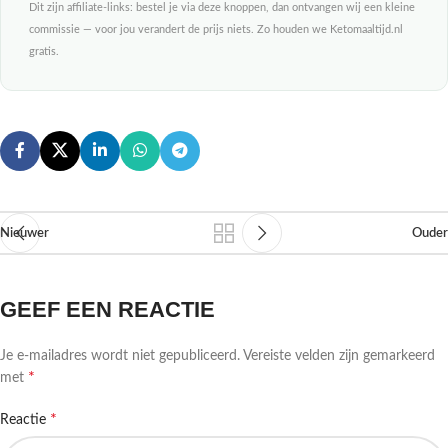
Dit zijn affiliate-links: bestel je via deze knoppen, dan ontvangen wij een kleine
commissie — voor jou verandert de prijs niets. Zo houden we Ketomaaltijd.nl
gratis.
Nieuwer
Ouder
GEEF EEN REACTIE
Je e-mailadres wordt niet gepubliceerd.
Vereiste velden zijn gemarkeerd
*
met
*
Reactie