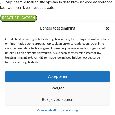
Mijn naam, e-mail en site opslaan in deze browser voor de volgende
keer wanneer ik een reactie plaats.
Beheer toestemming
Om de beste ervaringen te bieden, gebruiken wij technologieën zoals cookies
om informatie over je apparaat op te slaan en/of te raadplegen. Door in te
Ontdek de beste keto-vriendelijke keuzes van Albert Heijn, verrijk je
stemmen met deze technologieën kunnen wij gegevens zoals surfgedrag of
kennis met onze diepgaande blogs over het keto-dieet, en deel jouw
unieke ID's op deze site verwerken. Als je geen toestemming geeft of uw
favoriete keto recepten in onze bruisende online gemeenschap!
toestemming intrekt, kan dit een nadelige invloed hebben op bepaalde
functies en mogelijkheden.
RECENT BLOG BERICHTEN
Accepteren
HANDIGE LINKS
Weiger
MEER INFORMATIE
Bekijk voorkeuren
Ketomaaltijd.nl
2025
Cookiebeleid
Privacyverklaring
inkel op
Zijbalk