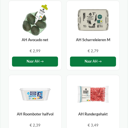
AH Avocado net
AH Scharreleieren M
€ 2,99
€ 2,79
Naar AH →
Naar AH →
AH Roomboter halfvol
AH Rundergehakt
€ 2,39
€ 3,49