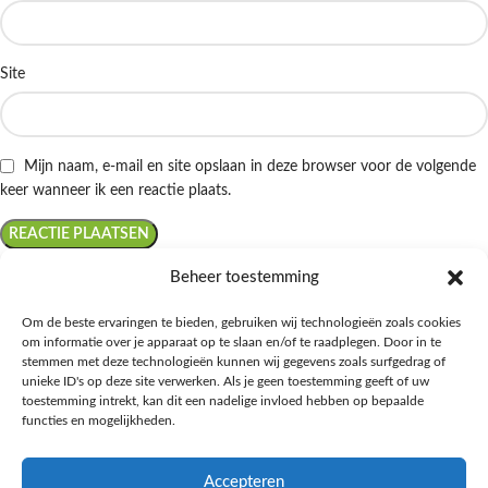
Site
Mijn naam, e-mail en site opslaan in deze browser voor de volgende
keer wanneer ik een reactie plaats.
Beheer toestemming
Om de beste ervaringen te bieden, gebruiken wij technologieën zoals cookies
om informatie over je apparaat op te slaan en/of te raadplegen. Door in te
Ontdek de beste keto-vriendelijke keuzes van Albert Heijn, verrijk je
stemmen met deze technologieën kunnen wij gegevens zoals surfgedrag of
kennis met onze diepgaande blogs over het keto-dieet, en deel jouw
unieke ID's op deze site verwerken. Als je geen toestemming geeft of uw
favoriete keto recepten in onze bruisende online gemeenschap!
toestemming intrekt, kan dit een nadelige invloed hebben op bepaalde
functies en mogelijkheden.
RECENT BLOG BERICHTEN
Accepteren
HANDIGE LINKS