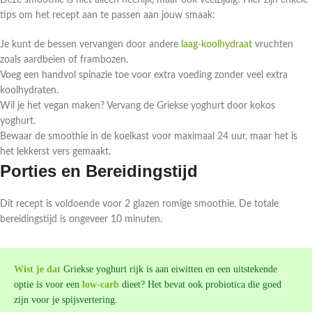
Deze smoothie is niet alleen heerlijk, maar ook veelzijdig! Hier zijn enkele
tips om het recept aan te passen aan jouw smaak:
Je kunt de bessen vervangen door andere
laag-koolhydraat
vruchten
zoals aardbeien of frambozen.
Voeg een handvol spinazie toe voor extra voeding zonder veel extra
koolhydraten.
Wil je het vegan maken? Vervang de Griekse yoghurt door kokos
yoghurt.
Bewaar de smoothie in de koelkast voor maximaal 24 uur, maar het is
het lekkerst vers gemaakt.
Porties en Bereidingstijd
Dit recept is voldoende voor 2 glazen romige smoothie. De totale
bereidingstijd is ongeveer 10 minuten.
Wist je dat
Griekse yoghurt rijk is aan eiwitten en een uitstekende
optie is voor een
low-carb
dieet? Het bevat ook probiotica die goed
zijn voor je spijsvertering.