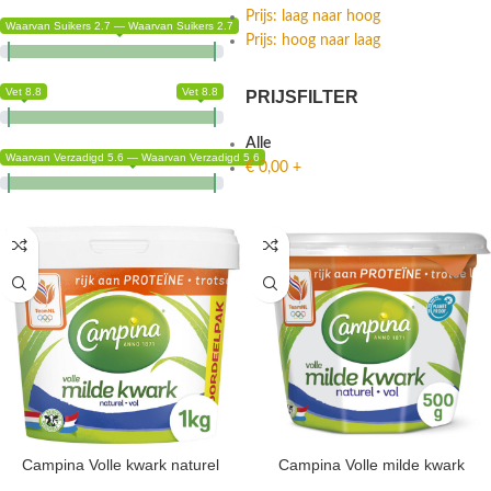
Prijs: laag naar hoog
Waarvan Suikers 2.7 — Waarvan Suikers 2.7
Prijs: hoog naar laag
Vet 8.8
Vet 8.8
PRIJSFILTER
Alle
Waarvan Verzadigd 5.6 — Waarvan Verzadigd 5.6
€
0,00
+
Campina Volle kwark naturel
Campina Volle milde kwark