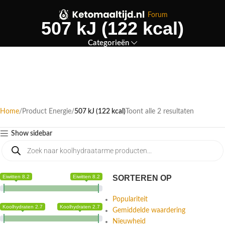
Forum
507 kJ (122 kcal)
Categorieën
Home
Product Energie
507 kJ (122 kcal)
Toont alle 2 resultaten
Show sidebar
Eiwitten 8.2
Eiwitten 8.2
SORTEREN OP
Populariteit
Koolhydraten 2.7
Koolhydraten 2.7
Gemiddelde waardering
Nieuwheid