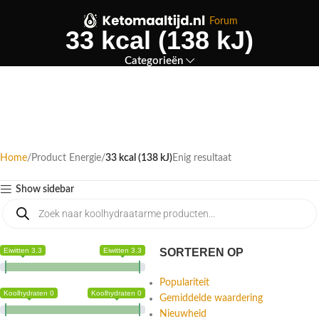
Forum
33 kcal (138 kJ)
Categorieën
Home
Product Energie
33 kcal (138 kJ)
Enig resultaat
Show sidebar
Eiwitten 3.3
Eiwitten 3.3
SORTEREN OP
Populariteit
Koolhydraten 0
Koolhydraten 0
Gemiddelde waardering
Nieuwheid