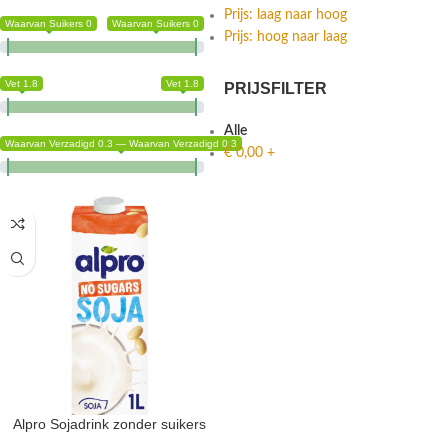
Prijs: laag naar hoog
Waarvan Suikers 0
Waarvan Suikers 0
Prijs: hoog naar laag
Vet 1.8
Vet 1.8
PRIJSFILTER
Alle
Waarvan Verzadigd 0.3 — Waarvan Verzadigd 0.3
€
0,00
+
Alpro Sojadrink zonder suikers