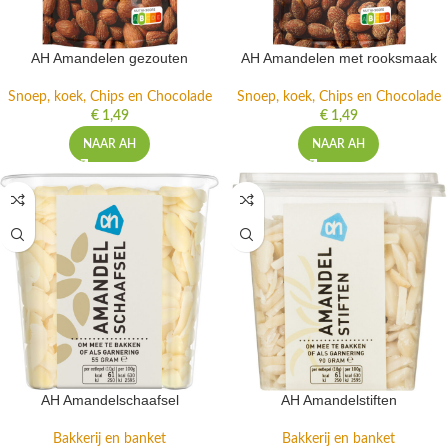
AH Amandelen gezouten
AH Amandelen met rooksmaak
Snoep, koek, Chips en Chocolade
Snoep, koek, Chips en Chocolade
€
1,49
€
1,49
NAAR AH
NAAR AH
AH Amandelschaafsel
AH Amandelstiften
Bakkerij en banket
Bakkerij en banket