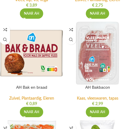
Vlees, kip, vis, vega
Zuivel, Plantaardig, Eieren
€
3,89
€
2,75
NAAR AH
NAAR AH
AH Bak en braad
AH Bakbacon
Zuivel, Plantaardig, Eieren
Kaas, vleeswaren, tapas
€
0,89
€
2,99
NAAR AH
NAAR AH