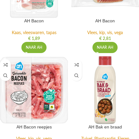
AH Bacon
AH Bacon
Kaas, vleeswaren, tapas
Vlees, kip, vis, vega
€
1,89
€
2,81
NAAR AH
NAAR AH
AH Bacon reepjes
AH Bak en braad