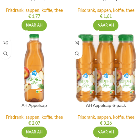
Frisdrank, sappen, koffie, thee
Frisdrank, sappen, koffie, thee
€
1,77
€
1,61
NAAR AH
NAAR AH
AH Appelsap
AH Appelsap 6-pack
Frisdrank, sappen, koffie, thee
Frisdrank, sappen, koffie, thee
€
2,07
€
3,26
NAAR AH
NAAR AH