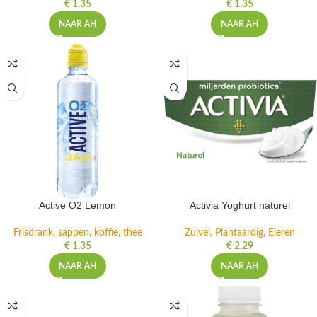
€
1,35
€
1,35
NAAR AH
NAAR AH
Active O2 Lemon
Activia Yoghurt naturel
Frisdrank, sappen, koffie, thee
Zuivel, Plantaardig, Eieren
€
1,35
€
2,29
NAAR AH
NAAR AH