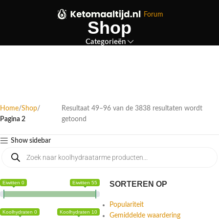
Forum
Shop
Categorieën
Home
Shop
Resultaat 49–96 van de 3838 resultaten wordt
Pagina 2
getoond
Show sidebar
Eiwitten 0
Eiwitten 55
SORTEREN OP
Populariteit
Koolhydraten 0
Koolhydraten 10
Gemiddelde waardering