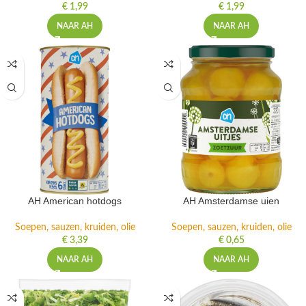
€
1,99
€
1,99
NAAR AH
NAAR AH
AH American hotdogs
AH Amsterdamse uien
Soepen, sauzen, kruiden, olie
Soepen, sauzen, kruiden, olie
€
3,39
€
0,65
NAAR AH
NAAR AH