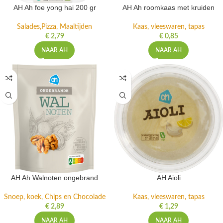
AH Ah foe yong hai 200 gr
AH Ah roomkaas met kruiden
Salades,Pizza, Maaltijden
Kaas, vleeswaren, tapas
€
2,79
€
0,85
NAAR AH
NAAR AH
AH Ah Walnoten ongebrand
AH Aioli
Snoep, koek, Chips en Chocolade
Kaas, vleeswaren, tapas
€
2,89
€
1,29
NAAR AH
NAAR AH