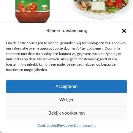
AH Basilicum pastasaus
AH Basis maaltijdsalade gegrilde
Beheer toestemming
kip
Pasta, rijst en wereldkeuken
Om de beste ervaringen te bieden, gebruiken wij technologieën zoals cookies
€
1,59
Salades,Pizza, Maaltijden
om informatie over je apparaat op te slaan en/of te raadplegen. Door in te
€
3,39
NAAR AH
stemmen met deze technologieën kunnen wij gegevens zoals surfgedrag of
NAAR AH
unieke ID's op deze site verwerken. Als je geen toestemming geeft of uw
toestemming intrekt, kan dit een nadelige invloed hebben op bepaalde
functies en mogelijkheden.
Accepteren
Weiger
Bekijk voorkeuren
Cookiebeleid
Privacyverklaring
Imprint
inkel op
Filters