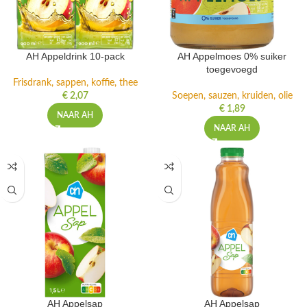
AH Appeldrink 10-pack
AH Appelmoes 0% suiker
toegevoegd
Frisdrank, sappen, koffie, thee
€
2,07
Soepen, sauzen, kruiden, olie
€
1,89
NAAR AH
NAAR AH
AH Appelsap
AH Appelsap