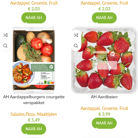
Aardappel, Groente, Fruit
Aardappel, Groente, Fruit
€
2,03
€
2,03
NAAR AH
NAAR AH
AH Aardappelburgers courgette
AH Aardbeien
verspakket
Aardappel, Groente, Fruit
Salades,Pizza, Maaltijden
€
3,99
€
5,49
NAAR AH
NAAR AH