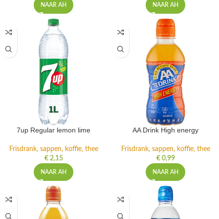
NAAR AH
NAAR AH
7up Regular lemon lime
AA Drink High energy
Frisdrank, sappen, koffie, thee
Frisdrank, sappen, koffie, thee
€
2,15
€
0,99
NAAR AH
NAAR AH