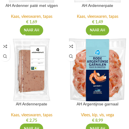
AH Ardenner paté met vijgen
AH Ardennerpate
Kaas, vleeswaren, tapas
Kaas, vleeswaren, tapas
€
1,69
€
1,49
NAAR AH
NAAR AH
AH Ardennerpate
AH Argentijnse garnaal
Kaas, vleeswaren, tapas
Vlees, kip, vis, vega
€
2,75
€
8,99
NAAR AH
NAAR AH