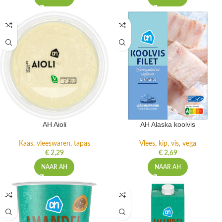
AH Aioli
AH Alaska koolvis
Kaas, vleeswaren, tapas
Vlees, kip, vis, vega
€
2,29
€
2,69
NAAR AH
NAAR AH