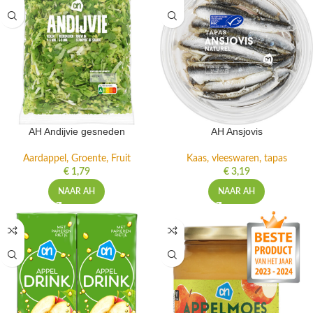
AH Andijvie gesneden
AH Ansjovis
Aardappel, Groente, Fruit
Kaas, vleeswaren, tapas
€
1,79
€
3,19
NAAR AH
NAAR AH