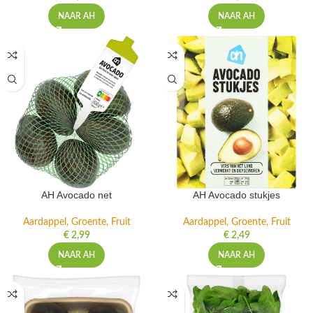
NAAR AH
NAAR AH
AH Avocado net
AH Avocado stukjes
Aardappel, Groente, Fruit
Aardappel, Groente, Fruit
€
2,99
€
2,49
NAAR AH
NAAR AH