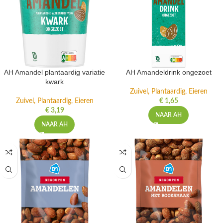
AH Amandel plantaardig variatie
AH Amandeldrink ongezoet
kwark
Zuivel, Plantaardig, Eieren
Zuivel, Plantaardig, Eieren
€
1,65
€
3,19
NAAR AH
NAAR AH