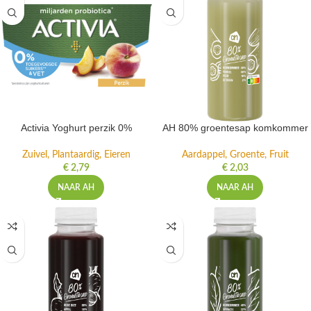
Activia Yoghurt perzik 0%
AH 80% groentesap komkommer
Zuivel, Plantaardig, Eieren
Aardappel, Groente, Fruit
€
2,79
€
2,03
NAAR AH
NAAR AH