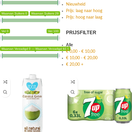
Nieuwheid
Prijs: laag naar hoog
Waarvan Suikers 0
Waarvan Suikers 29
Prijs: hoog naar laag
Vet 0
Vet 100
PRIJSFILTER
Alle
Waarvan Verzadigd 0 — Waarvan Verzadigd 92.1
€
0,00
-
€
10,00
€
10,00
-
€
20,00
€
20,00
+