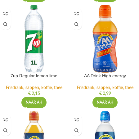
NAAR AH
NAAR AH
7up Regular lemon lime
AA Drink High energy
Frisdrank, sappen, koffie, thee
Frisdrank, sappen, koffie, thee
€
2,15
€
0,99
NAAR AH
NAAR AH