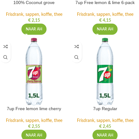
100% Coconut grove
7up Free lemon & lime 6-pack
Frisdrank, sappen, koffie, thee
Frisdrank, sappen, koffie, thee
€
2,15
€
4,15
NAAR AH
NAAR AH
7up Free lemon lime cherry
7up Regular
Frisdrank, sappen, koffie, thee
Frisdrank, sappen, koffie, thee
€
2,55
€
2,45