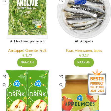
AH Andijvie gesneden
AH Ansjovis
Aardappel, Groente, Fruit
Kaas, vleeswaren, tapas
€
1,79
€
3,19
NAAR AH
NAAR AH