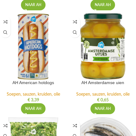
€
1,99
€
1,99
NAAR AH
NAAR AH
AH American hotdogs
AH Amsterdamse uien
Soepen, sauzen, kruiden, olie
Soepen, sauzen, kruiden, olie
€
3,39
€
0,65
NAAR AH
NAAR AH