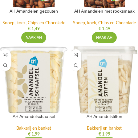
AH Amandelen gezouten
AH Amandelen met rooksmaak
Snoep, koek, Chips en Chocolade
Snoep, koek, Chips en Chocolade
€
1,49
€
1,49
NAAR AH
NAAR AH
AH Amandelschaafsel
AH Amandelstiften
Bakkerij en banket
Bakkerij en banket