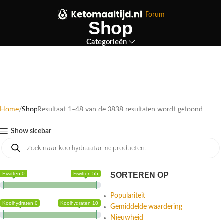
Forum
Shop
Categorieën
Home
Shop
Resultaat 49–96 van de 3838 resultaten wordt
Pagina 2
getoond
Show sidebar
Eiwitten 0
Eiwitten 55
SORTEREN OP
Populariteit
Koolhydraten 0
Koolhydraten 10
Gemiddelde waardering