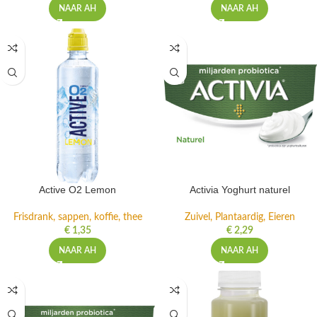
€
1,35
€
1,35
NAAR AH
NAAR AH
Active O2 Lemon
Activia Yoghurt naturel
Frisdrank, sappen, koffie, thee
Zuivel, Plantaardig, Eieren
€
1,35
€
2,29
NAAR AH
NAAR AH