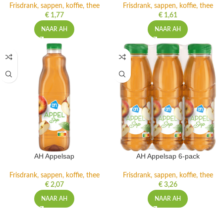
Frisdrank, sappen, koffie, thee
Frisdrank, sappen, koffie, thee
€
1,77
€
1,61
NAAR AH
NAAR AH
AH Appelsap
AH Appelsap 6-pack
Frisdrank, sappen, koffie, thee
Frisdrank, sappen, koffie, thee
€
2,07
€
3,26
NAAR AH
NAAR AH