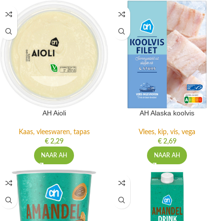
AH Aioli
AH Alaska koolvis
Kaas, vleeswaren, tapas
Vlees, kip, vis, vega
€
2,29
€
2,69
NAAR AH
NAAR AH