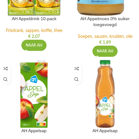
AH Appeldrink 10-pack
AH Appelmoes 0% suiker
toegevoegd
Frisdrank, sappen, koffie, thee
€
2,07
Soepen, sauzen, kruiden, olie
€
1,89
NAAR AH
NAAR AH
AH Appelsap
AH Appelsap