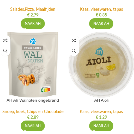
AH Ah foe yong hai 200 gr
AH Ah roomkaas met kruiden
Salades,Pizza, Maaltijden
Kaas, vleeswaren, tapas
€
2,79
€
0,85
NAAR AH
NAAR AH
AH Ah Walnoten ongebrand
AH Aioli
Snoep, koek, Chips en Chocolade
Kaas, vleeswaren, tapas
€
2,89
€
1,29
NAAR AH
NAAR AH