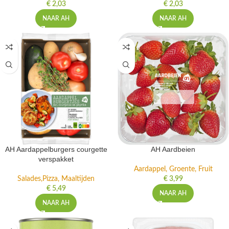
Aardappel, Groente, Fruit
Aardappel, Groente, Fruit
€
2,03
€
2,03
NAAR AH
NAAR AH
AH Aardappelburgers courgette
AH Aardbeien
verspakket
Aardappel, Groente, Fruit
Salades,Pizza, Maaltijden
€
3,99
€
5,49
NAAR AH
NAAR AH