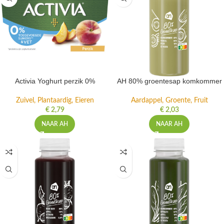
Activia Yoghurt perzik 0%
AH 80% groentesap komkommer
Zuivel, Plantaardig, Eieren
Aardappel, Groente, Fruit
€
2,79
€
2,03
NAAR AH
NAAR AH