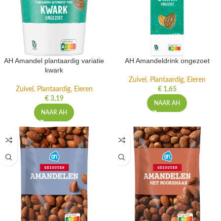
AH Amandel plantaardig variatie
AH Amandeldrink ongezoet
kwark
Zuivel, Plantaardig, Eieren
Zuivel, Plantaardig, Eieren
€
1,65
€
3,19
NAAR AH
NAAR AH