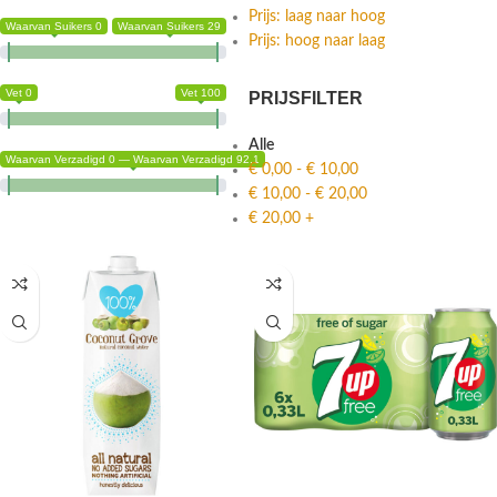
Nieuwheid
Prijs: laag naar hoog
Waarvan Suikers 0
Waarvan Suikers 29
Prijs: hoog naar laag
Vet 0
Vet 100
PRIJSFILTER
Alle
Waarvan Verzadigd 0 — Waarvan Verzadigd 92.1
€
0,00
-
€
10,00
€
10,00
-
€
20,00
€
20,00
+