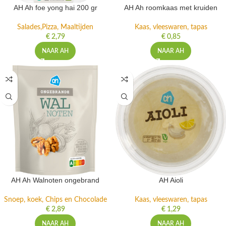
AH Ah foe yong hai 200 gr
AH Ah roomkaas met kruiden
Salades,Pizza, Maaltijden
Kaas, vleeswaren, tapas
€
2,79
€
0,85
NAAR AH
NAAR AH
AH Ah Walnoten ongebrand
AH Aioli
Snoep, koek, Chips en Chocolade
Kaas, vleeswaren, tapas
€
2,89
€
1,29
NAAR AH
NAAR AH