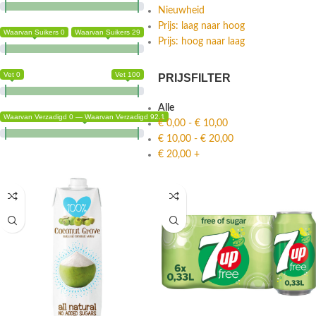
Nieuwheid
Prijs: laag naar hoog
Waarvan Suikers 0
Waarvan Suikers 29
Prijs: hoog naar laag
Vet 0
Vet 100
PRIJSFILTER
Alle
Waarvan Verzadigd 0 — Waarvan Verzadigd 92.1
€
0,00
-
€
10,00
€
10,00
-
€
20,00
€
20,00
+