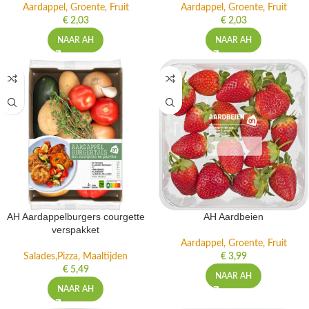
Aardappel, Groente, Fruit
Aardappel, Groente, Fruit
€
2,03
€
2,03
NAAR AH
NAAR AH
AH Aardappelburgers courgette
AH Aardbeien
verspakket
Aardappel, Groente, Fruit
Salades,Pizza, Maaltijden
€
3,99
€
5,49
NAAR AH
NAAR AH