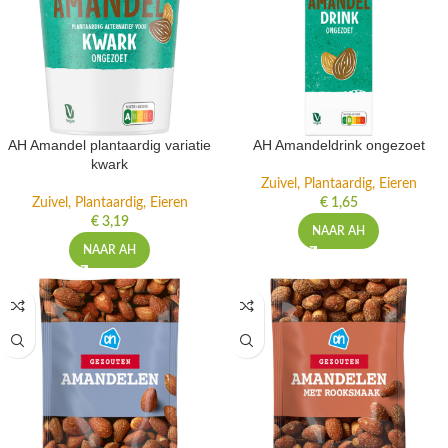
AH Amandel plantaardig variatie
AH Amandeldrink ongezoet
kwark
Zuivel, Plantaardig, Eieren
Zuivel, Plantaardig, Eieren
€
1,65
€
3,19
NAAR AH
NAAR AH