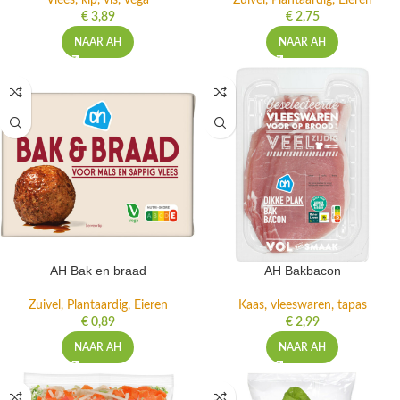
Vlees, kip, vis, vega
Zuivel, Plantaardig, Eieren
€
3,89
€
2,75
NAAR AH
NAAR AH
AH Bak en braad
AH Bakbacon
Zuivel, Plantaardig, Eieren
Kaas, vleeswaren, tapas
€
0,89
€
2,99
NAAR AH
NAAR AH