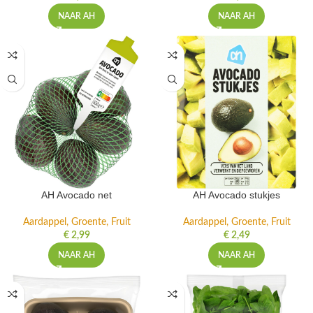
NAAR AH
NAAR AH
AH Avocado net
AH Avocado stukjes
Aardappel, Groente, Fruit
Aardappel, Groente, Fruit
€
2,99
€
2,49
NAAR AH
NAAR AH