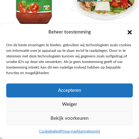
AH Basilicum pastasaus
AH Basis maaltijdsalade gegrilde
Beheer toestemming
kip
Pasta, rijst en wereldkeuken
Om de beste ervaringen te bieden, gebruiken wij technologieën zoals cookies
€
1,59
Salades,Pizza, Maaltijden
om informatie over je apparaat op te slaan en/of te raadplegen. Door in te
€
3,39
NAAR AH
stemmen met deze technologieën kunnen wij gegevens zoals surfgedrag of
NAAR AH
unieke ID's op deze site verwerken. Als je geen toestemming geeft of uw
toestemming intrekt, kan dit een nadelige invloed hebben op bepaalde
functies en mogelijkheden.
Accepteren
Weiger
Bekijk voorkeuren
Cookiebeleid
Privacyverklaring
Imprint
inkel op
Filters