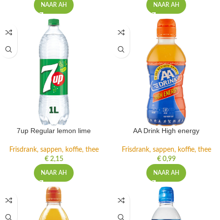
NAAR AH
NAAR AH
7up Regular lemon lime
AA Drink High energy
Frisdrank, sappen, koffie, thee
Frisdrank, sappen, koffie, thee
€
2,15
€
0,99
NAAR AH
NAAR AH