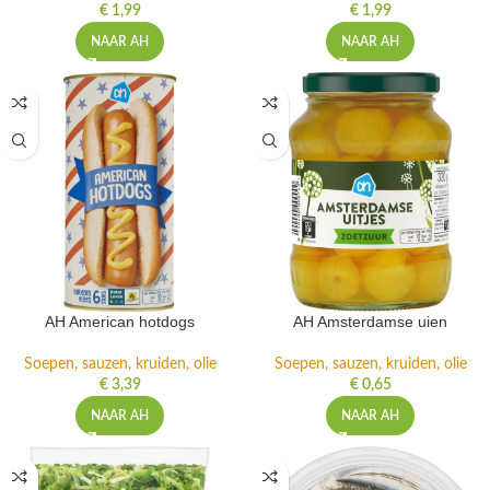
€
1,99
€
1,99
NAAR AH
NAAR AH
AH American hotdogs
AH Amsterdamse uien
Soepen, sauzen, kruiden, olie
Soepen, sauzen, kruiden, olie
€
3,39
€
0,65
NAAR AH
NAAR AH