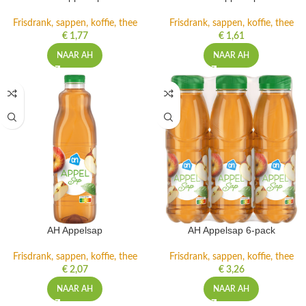
Frisdrank, sappen, koffie, thee
Frisdrank, sappen, koffie, thee
€
1,77
€
1,61
NAAR AH
NAAR AH
AH Appelsap
AH Appelsap 6-pack
Frisdrank, sappen, koffie, thee
Frisdrank, sappen, koffie, thee
€
2,07
€
3,26
NAAR AH
NAAR AH