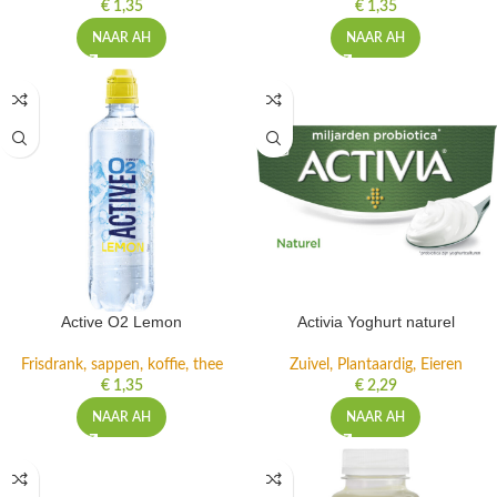
€
1,35
€
1,35
NAAR AH
NAAR AH
Active O2 Lemon
Activia Yoghurt naturel
Frisdrank, sappen, koffie, thee
Zuivel, Plantaardig, Eieren
€
1,35
€
2,29
NAAR AH
NAAR AH