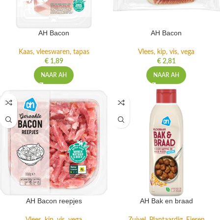
AH Bacon
AH Bacon
Kaas, vleeswaren, tapas
Vlees, kip, vis, vega
€
1,89
€
2,81
NAAR AH
NAAR AH
AH Bacon reepjes
AH Bak en braad