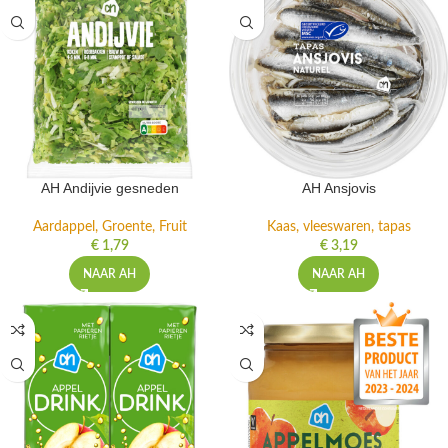
AH Andijvie gesneden
AH Ansjovis
Aardappel, Groente, Fruit
Kaas, vleeswaren, tapas
€
1,79
€
3,19
NAAR AH
NAAR AH