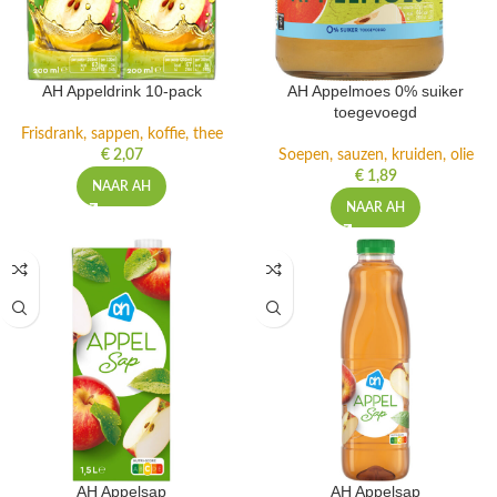
AH Appeldrink 10-pack
AH Appelmoes 0% suiker
toegevoegd
Frisdrank, sappen, koffie, thee
€
2,07
Soepen, sauzen, kruiden, olie
€
1,89
NAAR AH
NAAR AH
AH Appelsap
AH Appelsap