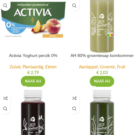
Activia Yoghurt perzik 0%
AH 80% groentesap komkommer
Zuivel, Plantaardig, Eieren
Aardappel, Groente, Fruit
€
2,79
€
2,03
NAAR AH
NAAR AH