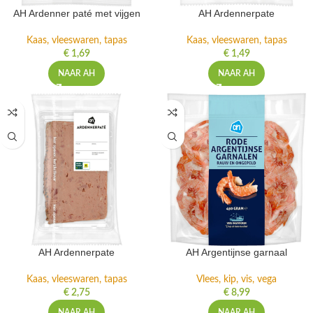
AH Ardenner paté met vijgen
AH Ardennerpate
Kaas, vleeswaren, tapas
Kaas, vleeswaren, tapas
€
1,69
€
1,49
NAAR AH
NAAR AH
AH Ardennerpate
AH Argentijnse garnaal
Kaas, vleeswaren, tapas
Vlees, kip, vis, vega
€
2,75
€
8,99
NAAR AH
NAAR AH