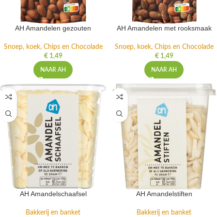
AH Amandelen gezouten
AH Amandelen met rooksmaak
Snoep, koek, Chips en Chocolade
Snoep, koek, Chips en Chocolade
€
1,49
€
1,49
NAAR AH
NAAR AH
AH Amandelschaafsel
AH Amandelstiften
Bakkerij en banket
Bakkerij en banket