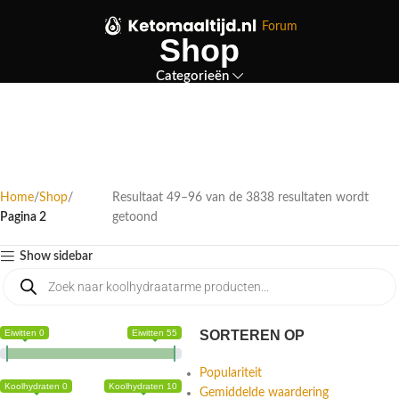
Forum
Shop
Categorieën
Home
Shop
Resultaat 49–96 van de 3838 resultaten wordt
Pagina 2
getoond
Show sidebar
Eiwitten 0
Eiwitten 55
SORTEREN OP
Populariteit
Koolhydraten 0
Koolhydraten 10
Gemiddelde waardering