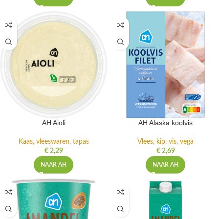
AH Aioli
AH Alaska koolvis
Kaas, vleeswaren, tapas
Vlees, kip, vis, vega
€
2,29
€
2,69
NAAR AH
NAAR AH