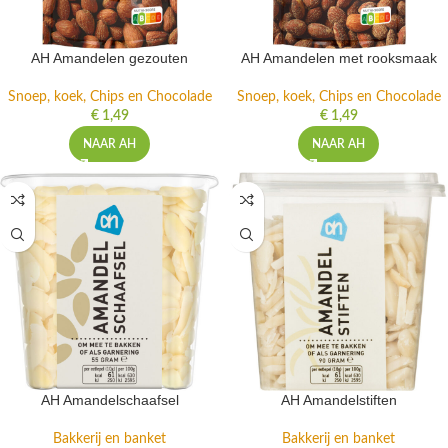
AH Amandelen gezouten
AH Amandelen met rooksmaak
Snoep, koek, Chips en Chocolade
Snoep, koek, Chips en Chocolade
€
1,49
€
1,49
NAAR AH
NAAR AH
AH Amandelschaafsel
AH Amandelstiften
Bakkerij en banket
Bakkerij en banket