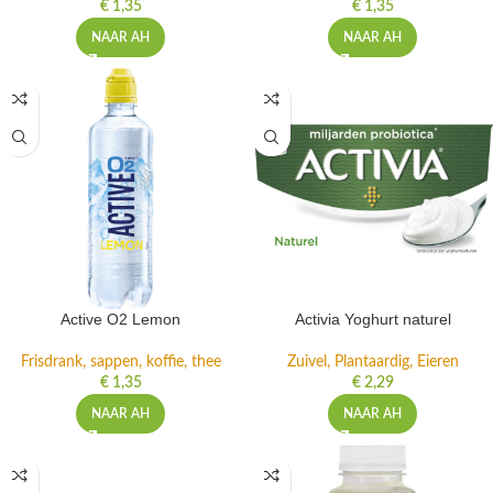
€
1,35
€
1,35
NAAR AH
NAAR AH
Active O2 Lemon
Activia Yoghurt naturel
Frisdrank, sappen, koffie, thee
Zuivel, Plantaardig, Eieren
€
1,35
€
2,29
NAAR AH
NAAR AH