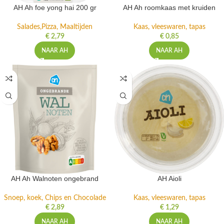
AH Ah foe yong hai 200 gr
AH Ah roomkaas met kruiden
Salades,Pizza, Maaltijden
Kaas, vleeswaren, tapas
€
2,79
€
0,85
NAAR AH
NAAR AH
AH Ah Walnoten ongebrand
AH Aioli
Snoep, koek, Chips en Chocolade
Kaas, vleeswaren, tapas
€
2,89
€
1,29
NAAR AH
NAAR AH