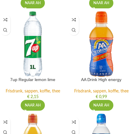
NAAR AH
NAAR AH
7up Regular lemon lime
AA Drink High energy
Frisdrank, sappen, koffie, thee
Frisdrank, sappen, koffie, thee
€
2,15
€
0,99
NAAR AH
NAAR AH