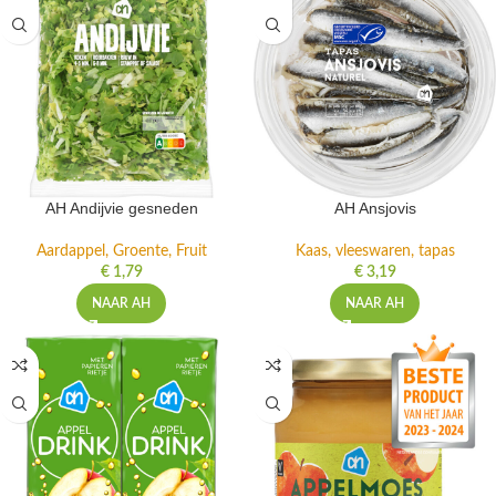
AH Andijvie gesneden
AH Ansjovis
Aardappel, Groente, Fruit
Kaas, vleeswaren, tapas
€
1,79
€
3,19
NAAR AH
NAAR AH