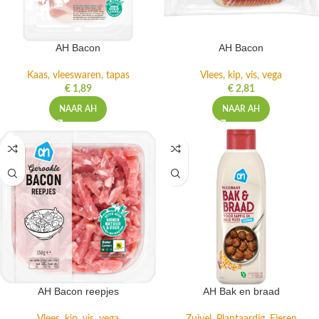
AH Bacon
AH Bacon
Kaas, vleeswaren, tapas
Vlees, kip, vis, vega
€
1,89
€
2,81
NAAR AH
NAAR AH
AH Bacon reepjes
AH Bak en braad