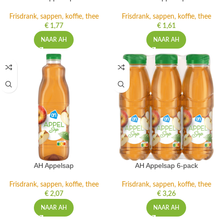
Frisdrank, sappen, koffie, thee
Frisdrank, sappen, koffie, thee
€
1,77
€
1,61
NAAR AH
NAAR AH
AH Appelsap
AH Appelsap 6-pack
Frisdrank, sappen, koffie, thee
Frisdrank, sappen, koffie, thee
€
2,07
€
3,26
NAAR AH
NAAR AH