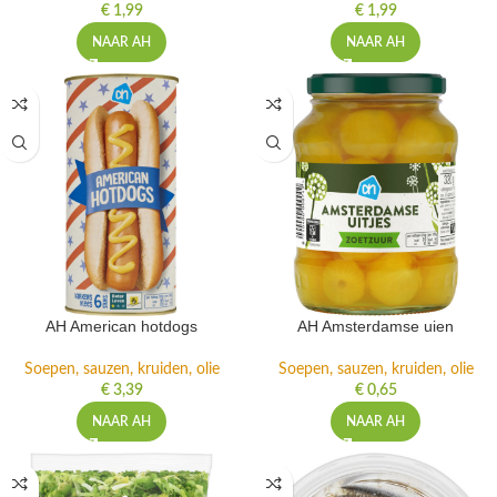
€
1,99
€
1,99
NAAR AH
NAAR AH
AH American hotdogs
AH Amsterdamse uien
Soepen, sauzen, kruiden, olie
Soepen, sauzen, kruiden, olie
€
3,39
€
0,65
NAAR AH
NAAR AH