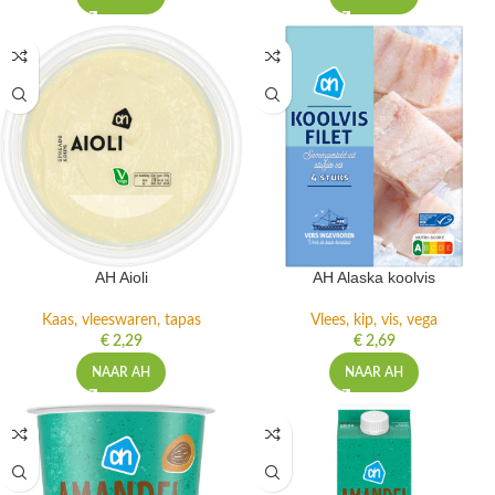
AH Aioli
AH Alaska koolvis
Kaas, vleeswaren, tapas
Vlees, kip, vis, vega
€
2,29
€
2,69
NAAR AH
NAAR AH