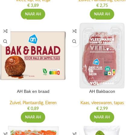
Vlees, kip, vis, vega
Zuivel, Plantaardig, Eieren
€
3,89
€
2,75
NAAR AH
NAAR AH
AH Bak en braad
AH Bakbacon
Zuivel, Plantaardig, Eieren
Kaas, vleeswaren, tapas
€
0,89
€
2,99
NAAR AH
NAAR AH