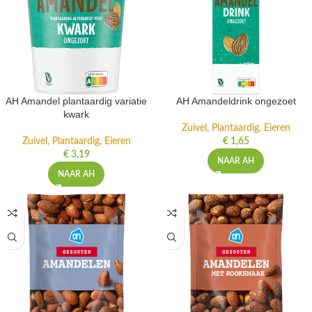
AH Amandel plantaardig variatie
AH Amandeldrink ongezoet
kwark
Zuivel, Plantaardig, Eieren
Zuivel, Plantaardig, Eieren
€
1,65
€
3,19
NAAR AH
NAAR AH