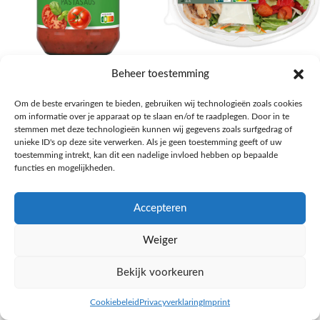
AH Basilicum pastasaus
AH Basis maaltijdsalade gegrilde
Beheer toestemming
kip
Pasta, rijst en wereldkeuken
Om de beste ervaringen te bieden, gebruiken wij technologieën zoals cookies
€
1,59
Salades,Pizza, Maaltijden
om informatie over je apparaat op te slaan en/of te raadplegen. Door in te
€
3,39
NAAR AH
stemmen met deze technologieën kunnen wij gegevens zoals surfgedrag of
NAAR AH
unieke ID's op deze site verwerken. Als je geen toestemming geeft of uw
toestemming intrekt, kan dit een nadelige invloed hebben op bepaalde
functies en mogelijkheden.
Accepteren
Weiger
Bekijk voorkeuren
Cookiebeleid
Privacyverklaring
Imprint
inkel op
Filters