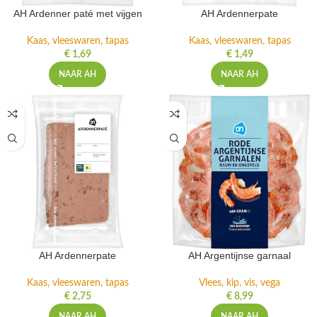
AH Ardenner paté met vijgen
AH Ardennerpate
Kaas, vleeswaren, tapas
Kaas, vleeswaren, tapas
€
1,69
€
1,49
NAAR AH
NAAR AH
AH Ardennerpate
AH Argentijnse garnaal
Kaas, vleeswaren, tapas
Vlees, kip, vis, vega
€
2,75
€
8,99
NAAR AH
NAAR AH