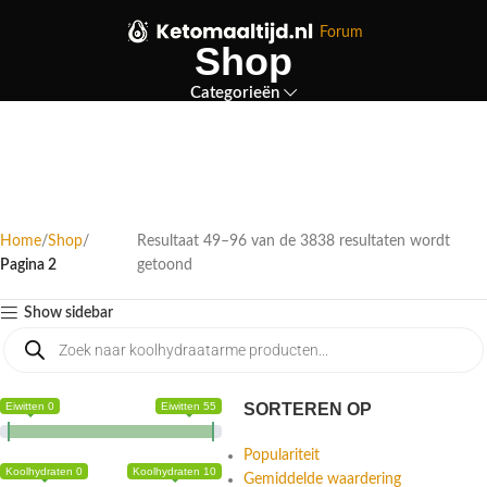
Forum
Shop
Categorieën
Home
Shop
Resultaat 49–96 van de 3838 resultaten wordt
Pagina 2
getoond
Show sidebar
Eiwitten 0
Eiwitten 55
SORTEREN OP
Populariteit
Koolhydraten 0
Koolhydraten 10
Gemiddelde waardering