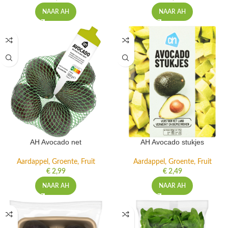
NAAR AH
NAAR AH
AH Avocado net
AH Avocado stukjes
Aardappel, Groente, Fruit
Aardappel, Groente, Fruit
€
2,99
€
2,49
NAAR AH
NAAR AH