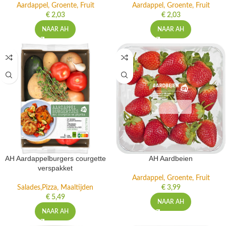
Aardappel, Groente, Fruit
Aardappel, Groente, Fruit
€
2,03
€
2,03
NAAR AH
NAAR AH
AH Aardappelburgers courgette
AH Aardbeien
verspakket
Aardappel, Groente, Fruit
Salades,Pizza, Maaltijden
€
3,99
€
5,49
NAAR AH
NAAR AH