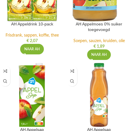
AH Appeldrink 10-pack
AH Appelmoes 0% suiker
toegevoegd
Frisdrank, sappen, koffie, thee
€
2,07
Soepen, sauzen, kruiden, olie
€
1,89
NAAR AH
NAAR AH
AH Appelsap
AH Appelsap