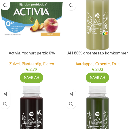
Activia Yoghurt perzik 0%
AH 80% groentesap komkommer
Zuivel, Plantaardig, Eieren
Aardappel, Groente, Fruit
€
2,79
€
2,03
NAAR AH
NAAR AH