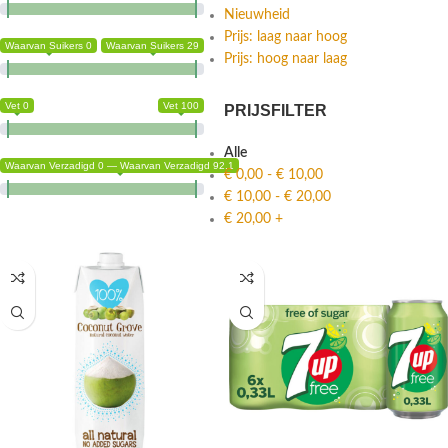
Nieuwheid
Prijs: laag naar hoog
Waarvan Suikers 0
Waarvan Suikers 29
Prijs: hoog naar laag
Vet 0
Vet 100
PRIJSFILTER
Alle
Waarvan Verzadigd 0 — Waarvan Verzadigd 92.1
€
0,00
-
€
10,00
€
10,00
-
€
20,00
€
20,00
+