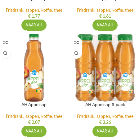
Frisdrank, sappen, koffie, thee
Frisdrank, sappen, koffie, thee
€
1,77
€
1,61
NAAR AH
NAAR AH
AH Appelsap
AH Appelsap 6-pack
Frisdrank, sappen, koffie, thee
Frisdrank, sappen, koffie, thee
€
2,07
€
3,26
NAAR AH
NAAR AH