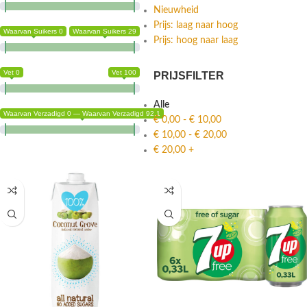
Nieuwheid
Prijs: laag naar hoog
Waarvan Suikers 0
Waarvan Suikers 29
Prijs: hoog naar laag
Vet 0
Vet 100
PRIJSFILTER
Alle
Waarvan Verzadigd 0 — Waarvan Verzadigd 92.1
€
0,00
-
€
10,00
€
10,00
-
€
20,00
€
20,00
+