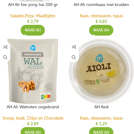
AH Ah foe yong hai 200 gr
AH Ah roomkaas met kruiden
Salades,Pizza, Maaltijden
Kaas, vleeswaren, tapas
€
2,79
€
0,85
NAAR AH
NAAR AH
AH Ah Walnoten ongebrand
AH Aioli
Snoep, koek, Chips en Chocolade
Kaas, vleeswaren, tapas
€
2,89
€
1,29
NAAR AH
NAAR AH