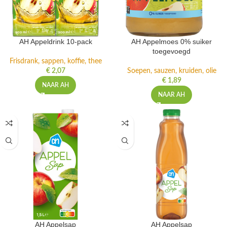
AH Appeldrink 10-pack
AH Appelmoes 0% suiker
toegevoegd
Frisdrank, sappen, koffie, thee
€
2,07
Soepen, sauzen, kruiden, olie
€
1,89
NAAR AH
NAAR AH
AH Appelsap
AH Appelsap