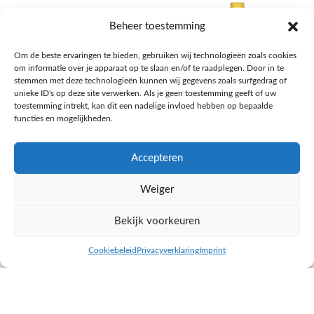
Beheer toestemming
Om de beste ervaringen te bieden, gebruiken wij technologieën zoals cookies
om informatie over je apparaat op te slaan en/of te raadplegen. Door in te
stemmen met deze technologieën kunnen wij gegevens zoals surfgedrag of
unieke ID's op deze site verwerken. Als je geen toestemming geeft of uw
toestemming intrekt, kan dit een nadelige invloed hebben op bepaalde
functies en mogelijkheden.
Accepteren
AH Appelsap 6-pack
AH Arachide olie
Weiger
Frisdrank, sappen, koffie, thee
Pasta, rijst en wereldkeuken
€
1,66
€
4,49
Bekijk voorkeuren
NAAR AH
NAAR AH
Cookiebeleid
Privacyverklaring
Imprint
inkel op
Filters