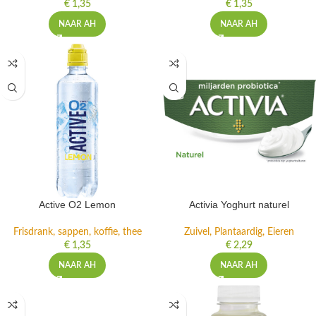
€
1,35
€
1,35
NAAR AH
NAAR AH
Active O2 Lemon
Activia Yoghurt naturel
Frisdrank, sappen, koffie, thee
Zuivel, Plantaardig, Eieren
€
1,35
€
2,29
NAAR AH
NAAR AH