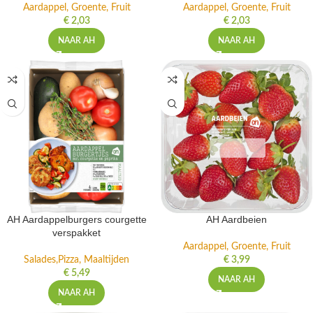
Aardappel, Groente, Fruit
Aardappel, Groente, Fruit
€
2,03
€
2,03
NAAR AH
NAAR AH
AH Aardappelburgers courgette
AH Aardbeien
verspakket
Aardappel, Groente, Fruit
Salades,Pizza, Maaltijden
€
3,99
€
5,49
NAAR AH
NAAR AH