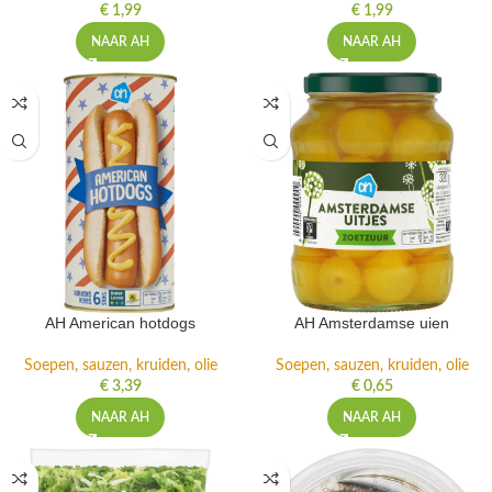
€
1,99
€
1,99
NAAR AH
NAAR AH
AH American hotdogs
AH Amsterdamse uien
Soepen, sauzen, kruiden, olie
Soepen, sauzen, kruiden, olie
€
3,39
€
0,65
NAAR AH
NAAR AH