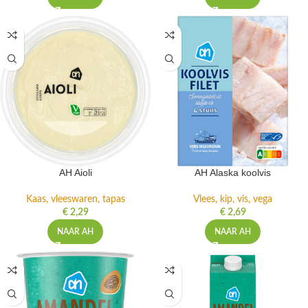
AH Aioli
AH Alaska koolvis
Kaas, vleeswaren, tapas
Vlees, kip, vis, vega
€
2,29
€
2,69
NAAR AH
NAAR AH