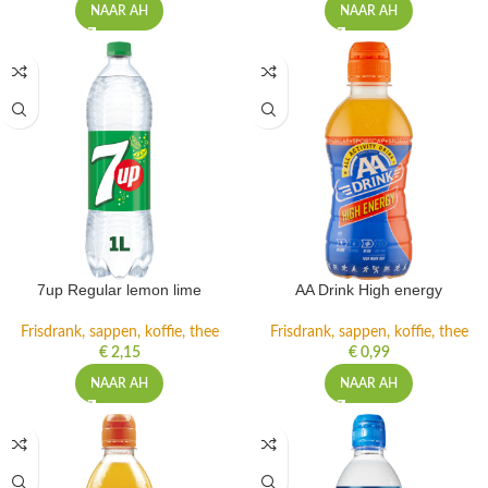
NAAR AH
NAAR AH
7up Regular lemon lime
AA Drink High energy
Frisdrank, sappen, koffie, thee
Frisdrank, sappen, koffie, thee
€
2,15
€
0,99
NAAR AH
NAAR AH