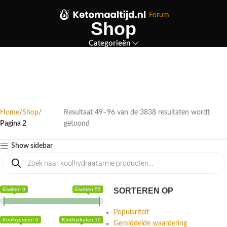
Forum
Shop
Categorieën
Home
Shop
Resultaat 49–96 van de 3838 resultaten wordt
Pagina 2
getoond
Show sidebar
Eiwitten 0
Eiwitten 55
SORTEREN OP
Populariteit
Koolhydraten 0
Koolhydraten 10
Gemiddelde waardering