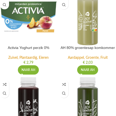
Activia Yoghurt perzik 0%
AH 80% groentesap komkommer
Zuivel, Plantaardig, Eieren
Aardappel, Groente, Fruit
€
2,79
€
2,03
NAAR AH
NAAR AH