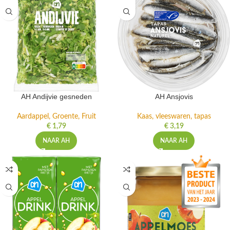
AH Andijvie gesneden
AH Ansjovis
Aardappel, Groente, Fruit
Kaas, vleeswaren, tapas
€
1,79
€
3,19
NAAR AH
NAAR AH