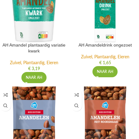
AH Amandel plantaardig variatie
AH Amandeldrink ongezoet
kwark
Zuivel, Plantaardig, Eieren
Zuivel, Plantaardig, Eieren
€
1,65
€
3,19
NAAR AH
NAAR AH