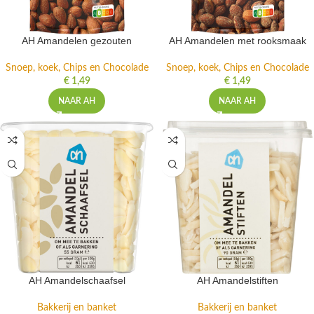
AH Amandelen gezouten
AH Amandelen met rooksmaak
Snoep, koek, Chips en Chocolade
Snoep, koek, Chips en Chocolade
€
1,49
€
1,49
NAAR AH
NAAR AH
AH Amandelschaafsel
AH Amandelstiften
Bakkerij en banket
Bakkerij en banket