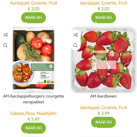
Aardappel, Groente, Fruit
Aardappel, Groente, Fruit
€
2,03
€
2,03
NAAR AH
NAAR AH
AH Aardappelburgers courgette
AH Aardbeien
verspakket
Aardappel, Groente, Fruit
Salades,Pizza, Maaltijden
€
3,99
€
5,49
NAAR AH
NAAR AH