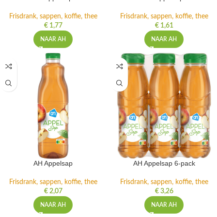
Frisdrank, sappen, koffie, thee
Frisdrank, sappen, koffie, thee
€
1,77
€
1,61
NAAR AH
NAAR AH
AH Appelsap
AH Appelsap 6-pack
Frisdrank, sappen, koffie, thee
Frisdrank, sappen, koffie, thee
€
2,07
€
3,26
NAAR AH
NAAR AH