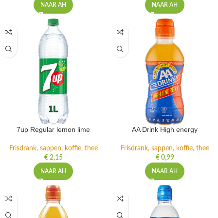
NAAR AH
NAAR AH
7up Regular lemon lime
AA Drink High energy
Frisdrank, sappen, koffie, thee
Frisdrank, sappen, koffie, thee
€
2,15
€
0,99
NAAR AH
NAAR AH