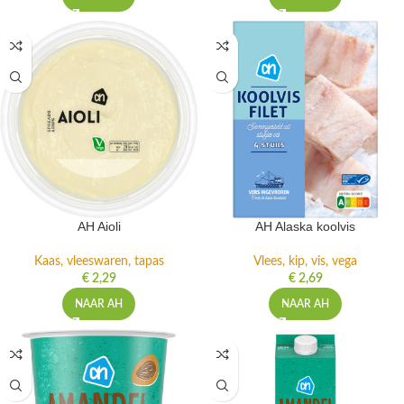
AH Aioli
AH Alaska koolvis
Kaas, vleeswaren, tapas
Vlees, kip, vis, vega
€
2,29
€
2,69
NAAR AH
NAAR AH