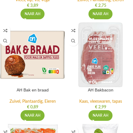
Vlees, kip, vis, vega
Zuivel, Plantaardig, Eieren
€
3,89
€
2,75
NAAR AH
NAAR AH
AH Bak en braad
AH Bakbacon
Zuivel, Plantaardig, Eieren
Kaas, vleeswaren, tapas
€
0,89
€
2,99
NAAR AH
NAAR AH