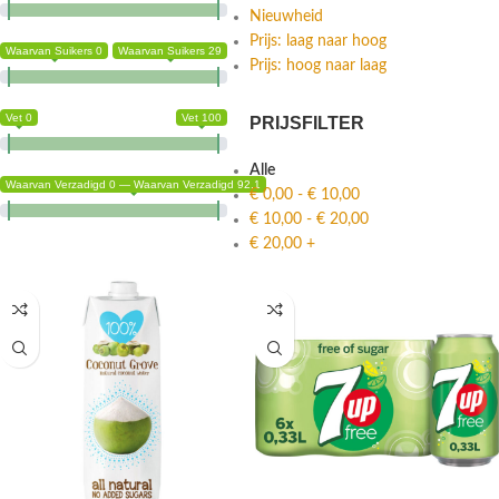
Nieuwheid
Prijs: laag naar hoog
Waarvan Suikers 0
Waarvan Suikers 29
Prijs: hoog naar laag
Vet 0
Vet 100
PRIJSFILTER
Alle
Waarvan Verzadigd 0 — Waarvan Verzadigd 92.1
€
0,00
-
€
10,00
€
10,00
-
€
20,00
€
20,00
+