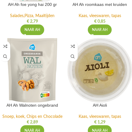
AH Ah foe yong hai 200 gr
AH Ah roomkaas met kruiden
Salades,Pizza, Maaltijden
Kaas, vleeswaren, tapas
€
2,79
€
0,85
NAAR AH
NAAR AH
AH Ah Walnoten ongebrand
AH Aioli
Snoep, koek, Chips en Chocolade
Kaas, vleeswaren, tapas
€
2,89
€
1,29
NAAR AH
NAAR AH