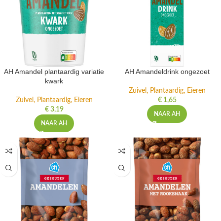
AH Amandel plantaardig variatie
AH Amandeldrink ongezoet
kwark
Zuivel, Plantaardig, Eieren
Zuivel, Plantaardig, Eieren
€
1,65
€
3,19
NAAR AH
NAAR AH