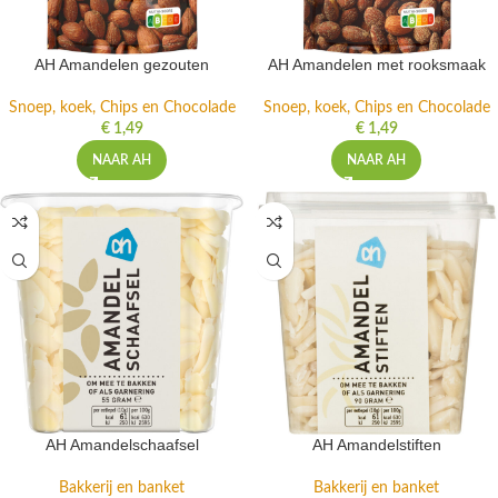
AH Amandelen gezouten
AH Amandelen met rooksmaak
Snoep, koek, Chips en Chocolade
Snoep, koek, Chips en Chocolade
€
1,49
€
1,49
NAAR AH
NAAR AH
AH Amandelschaafsel
AH Amandelstiften
Bakkerij en banket
Bakkerij en banket