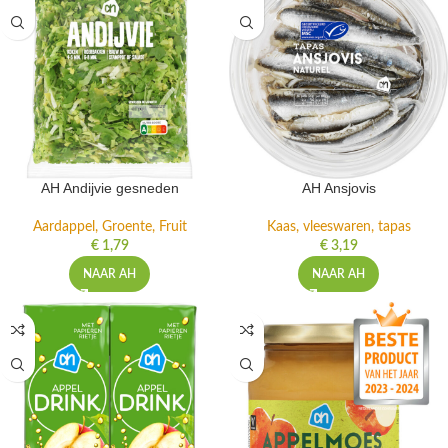
AH Andijvie gesneden
AH Ansjovis
Aardappel, Groente, Fruit
Kaas, vleeswaren, tapas
€
1,79
€
3,19
NAAR AH
NAAR AH