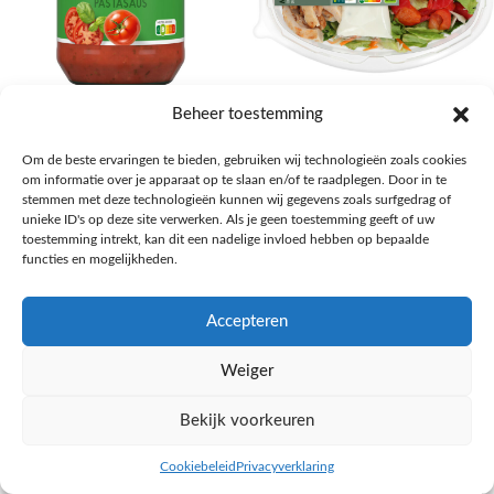
AH Basilicum pastasaus
AH Basis maaltijdsalade gegrilde
Beheer toestemming
kip
Pasta, rijst en wereldkeuken
Om de beste ervaringen te bieden, gebruiken wij technologieën zoals cookies
€
1,59
Salades,Pizza, Maaltijden
om informatie over je apparaat op te slaan en/of te raadplegen. Door in te
€
3,39
NAAR AH
stemmen met deze technologieën kunnen wij gegevens zoals surfgedrag of
NAAR AH
unieke ID's op deze site verwerken. Als je geen toestemming geeft of uw
toestemming intrekt, kan dit een nadelige invloed hebben op bepaalde
functies en mogelijkheden.
Accepteren
Weiger
Bekijk voorkeuren
Cookiebeleid
Privacyverklaring
inkel op
Filters