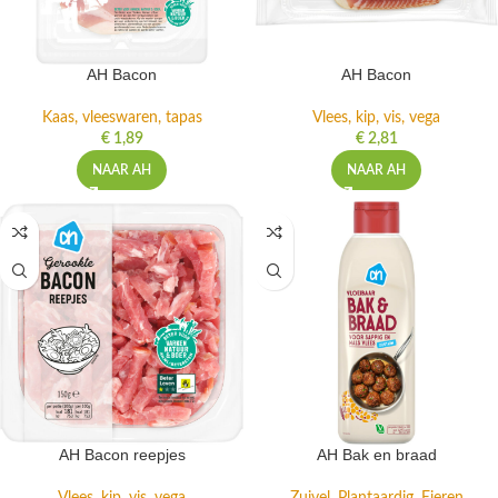
AH Bacon
AH Bacon
Kaas, vleeswaren, tapas
Vlees, kip, vis, vega
€
1,89
€
2,81
NAAR AH
NAAR AH
AH Bacon reepjes
AH Bak en braad