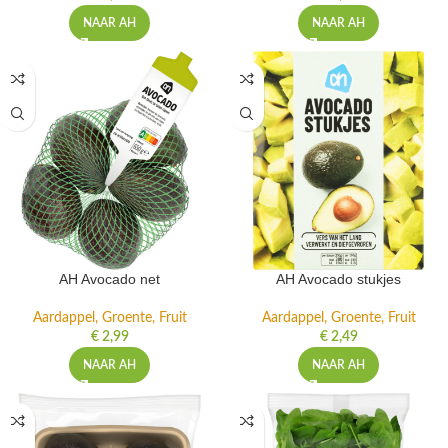
NAAR AH
NAAR AH
AH Avocado net
AH Avocado stukjes
Aardappel, Groente, Fruit
Aardappel, Groente, Fruit
€
2,99
€
2,49
NAAR AH
NAAR AH