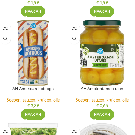
€
1,99
€
1,99
NAAR AH
NAAR AH
AH American hotdogs
AH Amsterdamse uien
Soepen, sauzen, kruiden, olie
Soepen, sauzen, kruiden, olie
€
3,39
€
0,65
NAAR AH
NAAR AH