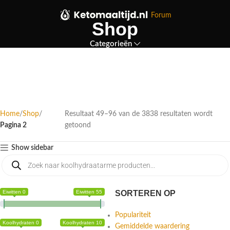
Forum
Shop
Categorieën
Home
Shop
Resultaat 49–96 van de 3838 resultaten wordt
Pagina 2
getoond
Show sidebar
Eiwitten 0
Eiwitten 55
SORTEREN OP
Populariteit
Koolhydraten 0
Koolhydraten 10
Gemiddelde waardering