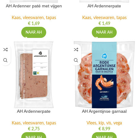
AH Ardenner paté met vijgen
AH Ardennerpate
Kaas, vleeswaren, tapas
Kaas, vleeswaren, tapas
€
1,69
€
1,49
NAAR AH
NAAR AH
AH Ardennerpate
AH Argentijnse garnaal
Kaas, vleeswaren, tapas
Vlees, kip, vis, vega
€
2,75
€
8,99
NAAR AH
NAAR AH