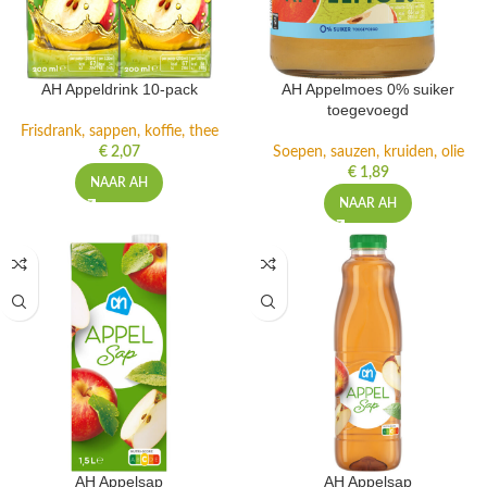
AH Appeldrink 10-pack
AH Appelmoes 0% suiker
toegevoegd
Frisdrank, sappen, koffie, thee
€
2,07
Soepen, sauzen, kruiden, olie
€
1,89
NAAR AH
NAAR AH
AH Appelsap
AH Appelsap