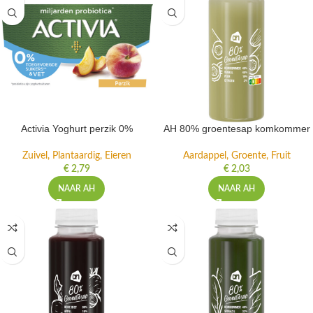
Activia Yoghurt perzik 0%
AH 80% groentesap komkommer
Zuivel, Plantaardig, Eieren
Aardappel, Groente, Fruit
€
2,79
€
2,03
NAAR AH
NAAR AH