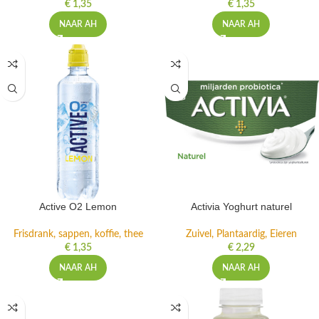
€
1,35
€
1,35
NAAR AH
NAAR AH
Active O2 Lemon
Activia Yoghurt naturel
Frisdrank, sappen, koffie, thee
Zuivel, Plantaardig, Eieren
€
1,35
€
2,29
NAAR AH
NAAR AH