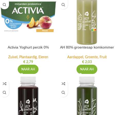
Activia Yoghurt perzik 0%
AH 80% groentesap komkommer
Zuivel, Plantaardig, Eieren
Aardappel, Groente, Fruit
€
2,79
€
2,03
NAAR AH
NAAR AH