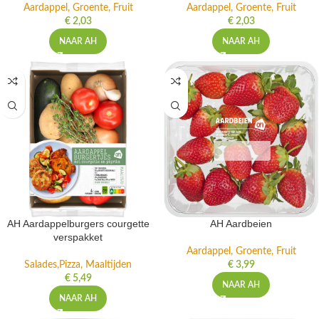
Aardappel, Groente, Fruit
Aardappel, Groente, Fruit
€
2,03
€
2,03
NAAR AH
NAAR AH
AH Aardappelburgers courgette
AH Aardbeien
verspakket
Aardappel, Groente, Fruit
Salades,Pizza, Maaltijden
€
3,99
€
5,49
NAAR AH
NAAR AH