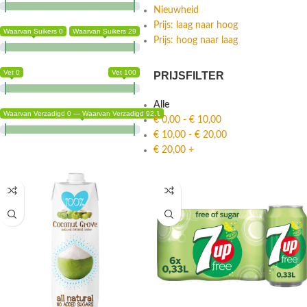
Nieuwheid
Prijs: laag naar hoog
Waarvan Suikers 0
Waarvan Suikers 29
Prijs: hoog naar laag
Vet 0
Vet 100
PRIJSFILTER
Alle
Waarvan Verzadigd 0 — Waarvan Verzadigd 92.1
€
0,00
-
€
10,00
€
10,00
-
€
20,00
€
20,00
+