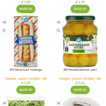
€
1,99
€
1,99
NAAR AH
NAAR AH
AH American hotdogs
AH Amsterdamse uien
Soepen, sauzen, kruiden, olie
Soepen, sauzen, kruiden, olie
€
3,39
€
0,65
NAAR AH
NAAR AH