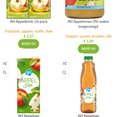
AH Appeldrink 10-pack
AH Appelmoes 0% suiker
toegevoegd
Frisdrank, sappen, koffie, thee
€
2,07
Soepen, sauzen, kruiden, olie
€
1,89
NAAR AH
NAAR AH
AH Appelsap
AH Appelsap