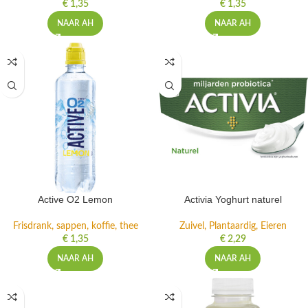
€
1,35
€
1,35
NAAR AH
NAAR AH
Active O2 Lemon
Activia Yoghurt naturel
Frisdrank, sappen, koffie, thee
Zuivel, Plantaardig, Eieren
€
1,35
€
2,29
NAAR AH
NAAR AH