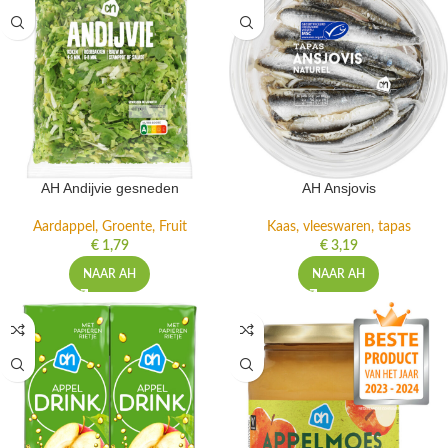
AH Andijvie gesneden
AH Ansjovis
Aardappel, Groente, Fruit
Kaas, vleeswaren, tapas
€
1,79
€
3,19
NAAR AH
NAAR AH