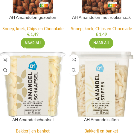
AH Amandelen gezouten
AH Amandelen met rooksmaak
Snoep, koek, Chips en Chocolade
Snoep, koek, Chips en Chocolade
€
1,49
€
1,49
NAAR AH
NAAR AH
AH Amandelschaafsel
AH Amandelstiften
Bakkerij en banket
Bakkerij en banket