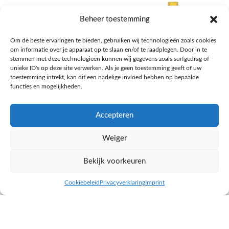
Beheer toestemming
Om de beste ervaringen te bieden, gebruiken wij technologieën zoals cookies
om informatie over je apparaat op te slaan en/of te raadplegen. Door in te
stemmen met deze technologieën kunnen wij gegevens zoals surfgedrag of
unieke ID's op deze site verwerken. Als je geen toestemming geeft of uw
toestemming intrekt, kan dit een nadelige invloed hebben op bepaalde
functies en mogelijkheden.
Accepteren
AH Appelsap 6-pack
AH Arachide olie
Weiger
Frisdrank, sappen, koffie, thee
Pasta, rijst en wereldkeuken
€
1,66
€
4,49
Bekijk voorkeuren
NAAR AH
NAAR AH
Cookiebeleid
Privacyverklaring
Imprint
inkel op
Filters