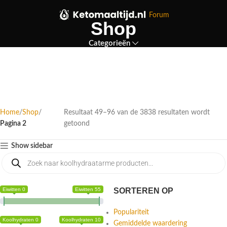
Forum
Shop
Categorieën
Home
Shop
Resultaat 49–96 van de 3838 resultaten wordt
Pagina 2
getoond
Show sidebar
Eiwitten 0
Eiwitten 55
SORTEREN OP
Populariteit
Koolhydraten 0
Koolhydraten 10
Gemiddelde waardering