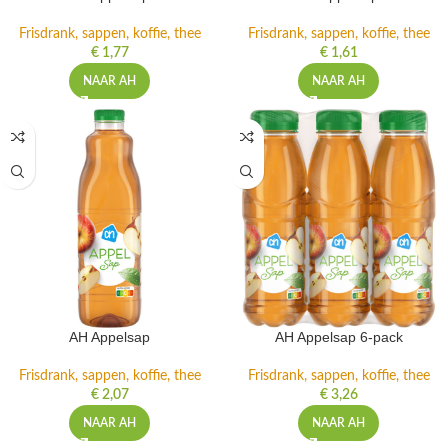
Frisdrank, sappen, koffie, thee
Frisdrank, sappen, koffie, thee
€
1,77
€
1,61
NAAR AH
NAAR AH
AH Appelsap
AH Appelsap 6-pack
Frisdrank, sappen, koffie, thee
Frisdrank, sappen, koffie, thee
€
2,07
€
3,26
NAAR AH
NAAR AH