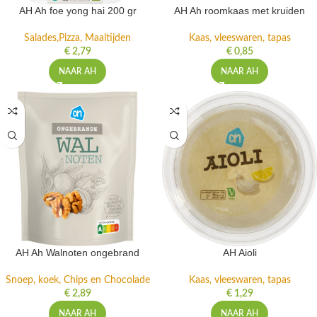
AH Ah foe yong hai 200 gr
AH Ah roomkaas met kruiden
Salades,Pizza, Maaltijden
Kaas, vleeswaren, tapas
€
2,79
€
0,85
NAAR AH
NAAR AH
AH Ah Walnoten ongebrand
AH Aioli
Snoep, koek, Chips en Chocolade
Kaas, vleeswaren, tapas
€
2,89
€
1,29
NAAR AH
NAAR AH