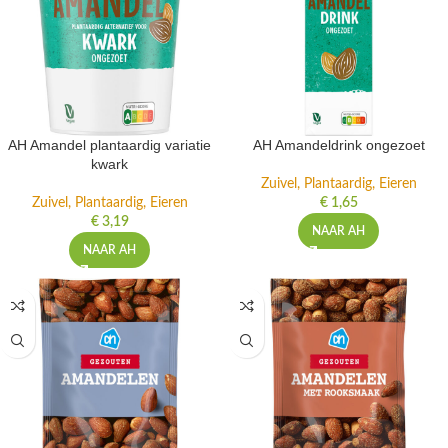
AH Amandel plantaardig variatie
AH Amandeldrink ongezoet
kwark
Zuivel, Plantaardig, Eieren
Zuivel, Plantaardig, Eieren
€
1,65
€
3,19
NAAR AH
NAAR AH