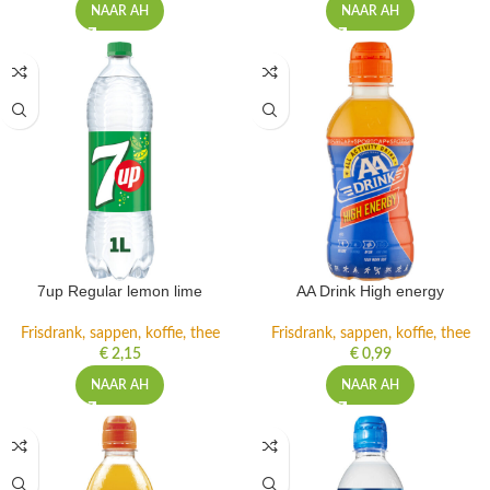
NAAR AH
NAAR AH
7up Regular lemon lime
AA Drink High energy
Frisdrank, sappen, koffie, thee
Frisdrank, sappen, koffie, thee
€
2,15
€
0,99
NAAR AH
NAAR AH