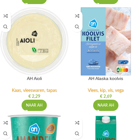
AH Aioli
AH Alaska koolvis
Kaas, vleeswaren, tapas
Vlees, kip, vis, vega
€
2,29
€
2,69
NAAR AH
NAAR AH