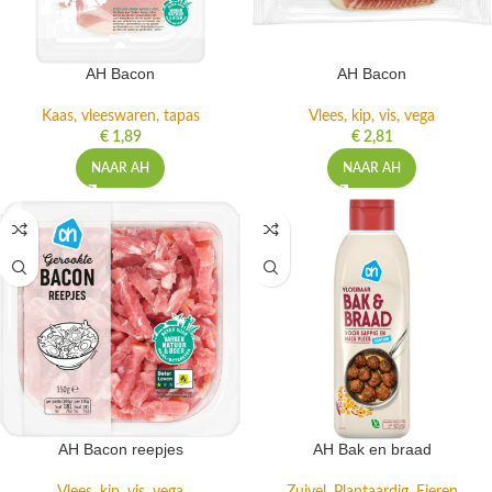
AH Bacon
AH Bacon
Kaas, vleeswaren, tapas
Vlees, kip, vis, vega
€
1,89
€
2,81
NAAR AH
NAAR AH
AH Bacon reepjes
AH Bak en braad