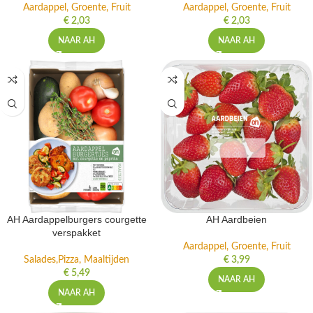
Aardappel, Groente, Fruit
Aardappel, Groente, Fruit
€
2,03
€
2,03
NAAR AH
NAAR AH
AH Aardappelburgers courgette
AH Aardbeien
verspakket
Aardappel, Groente, Fruit
Salades,Pizza, Maaltijden
€
3,99
€
5,49
NAAR AH
NAAR AH