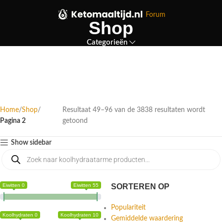
Forum
Shop
Categorieën
Home
Shop
Resultaat 49–96 van de 3838 resultaten wordt
Pagina 2
getoond
Show sidebar
Eiwitten 0
Eiwitten 55
SORTEREN OP
Populariteit
Koolhydraten 0
Koolhydraten 10
Gemiddelde waardering