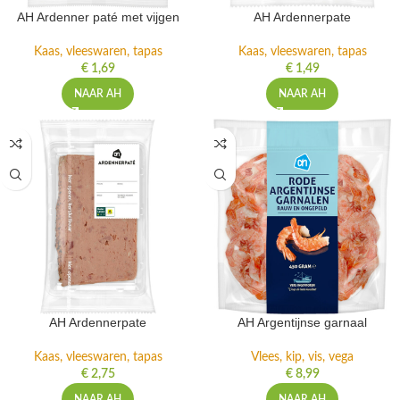
AH Ardenner paté met vijgen
AH Ardennerpate
Kaas, vleeswaren, tapas
Kaas, vleeswaren, tapas
€
1,69
€
1,49
NAAR AH
NAAR AH
AH Ardennerpate
AH Argentijnse garnaal
Kaas, vleeswaren, tapas
Vlees, kip, vis, vega
€
2,75
€
8,99
NAAR AH
NAAR AH