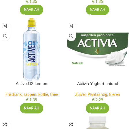
€
1,35
€
1,35
NAAR AH
NAAR AH
Active O2 Lemon
Activia Yoghurt naturel
Frisdrank, sappen, koffie, thee
Zuivel, Plantaardig, Eieren
€
1,35
€
2,29
NAAR AH
NAAR AH