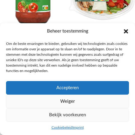
AH Basilicum pastasaus
AH Basis maaltijdsalade gegrilde
Beheer toestemming
kip
Pasta, rijst en wereldkeuken
Om de beste ervaringen te bieden, gebruiken wij technologieën zoals cookies
€
1,59
Salades,Pizza, Maaltijden
om informatie over je apparaat op te slaan en/of te raadplegen. Door in te
€
3,39
NAAR AH
stemmen met deze technologieën kunnen wij gegevens zoals surfgedrag of
NAAR AH
unieke ID's op deze site verwerken. Als je geen toestemming geeft of uw
toestemming intrekt, kan dit een nadelige invloed hebben op bepaalde
functies en mogelijkheden.
Accepteren
Weiger
Bekijk voorkeuren
Cookiebeleid
Imprint
inkel op
Filters