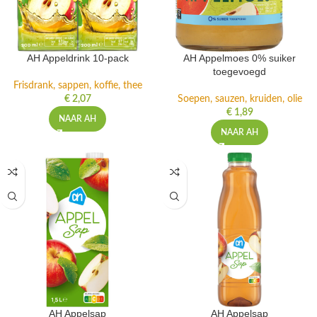
AH Appeldrink 10-pack
AH Appelmoes 0% suiker
toegevoegd
Frisdrank, sappen, koffie, thee
€
2,07
Soepen, sauzen, kruiden, olie
€
1,89
NAAR AH
NAAR AH
AH Appelsap
AH Appelsap