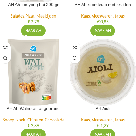
AH Ah foe yong hai 200 gr
AH Ah roomkaas met kruiden
Salades,Pizza, Maaltijden
Kaas, vleeswaren, tapas
€
2,79
€
0,85
NAAR AH
NAAR AH
AH Ah Walnoten ongebrand
AH Aioli
Snoep, koek, Chips en Chocolade
Kaas, vleeswaren, tapas
€
2,89
€
1,29
NAAR AH
NAAR AH