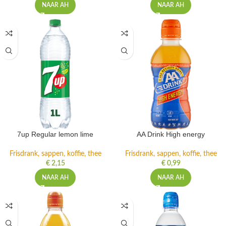
NAAR AH
NAAR AH
7up Regular lemon lime
AA Drink High energy
Frisdrank, sappen, koffie, thee
Frisdrank, sappen, koffie, thee
€
2,15
€
0,99
NAAR AH
NAAR AH