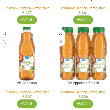
Frisdrank, sappen, koffie, thee
Frisdrank, sappen, koffie, thee
€
1,77
€
1,61
NAAR AH
NAAR AH
AH Appelsap
AH Appelsap 6-pack
Frisdrank, sappen, koffie, thee
Frisdrank, sappen, koffie, thee
€
2,07
€
3,26
NAAR AH
NAAR AH