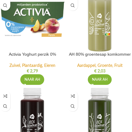
Activia Yoghurt perzik 0%
AH 80% groentesap komkommer
Zuivel, Plantaardig, Eieren
Aardappel, Groente, Fruit
€
2,79
€
2,03
NAAR AH
NAAR AH