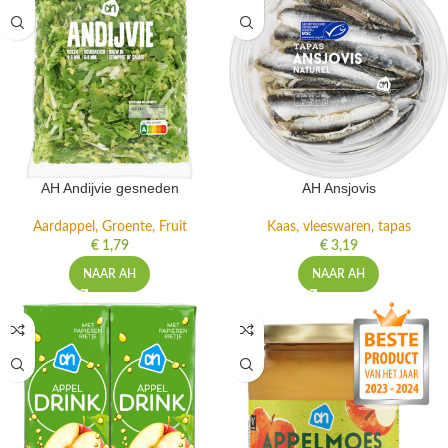
AH Andijvie gesneden
AH Ansjovis
Aardappel, Groente, Fruit
Kaas, vleeswaren, tapas
€
1,79
€
3,19
NAAR AH
NAAR AH