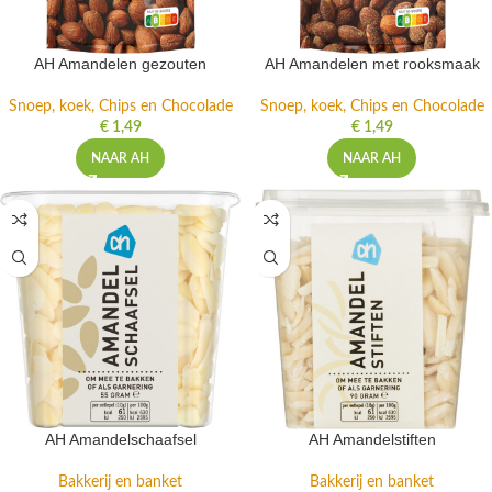
AH Amandelen gezouten
AH Amandelen met rooksmaak
Snoep, koek, Chips en Chocolade
Snoep, koek, Chips en Chocolade
€
1,49
€
1,49
NAAR AH
NAAR AH
AH Amandelschaafsel
AH Amandelstiften
Bakkerij en banket
Bakkerij en banket