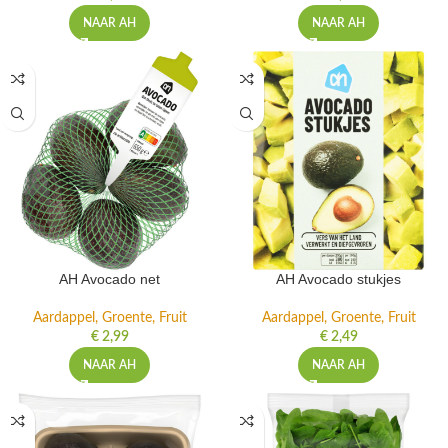
NAAR AH
NAAR AH
AH Avocado net
AH Avocado stukjes
Aardappel, Groente, Fruit
Aardappel, Groente, Fruit
€
2,99
€
2,49
NAAR AH
NAAR AH