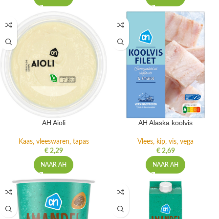
AH Aioli
AH Alaska koolvis
Kaas, vleeswaren, tapas
Vlees, kip, vis, vega
€
2,29
€
2,69
NAAR AH
NAAR AH