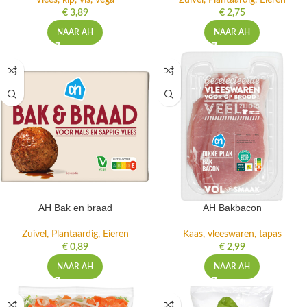
Vlees, kip, vis, vega
Zuivel, Plantaardig, Eieren
€
3,89
€
2,75
NAAR AH
NAAR AH
AH Bak en braad
AH Bakbacon
Zuivel, Plantaardig, Eieren
Kaas, vleeswaren, tapas
€
0,89
€
2,99
NAAR AH
NAAR AH