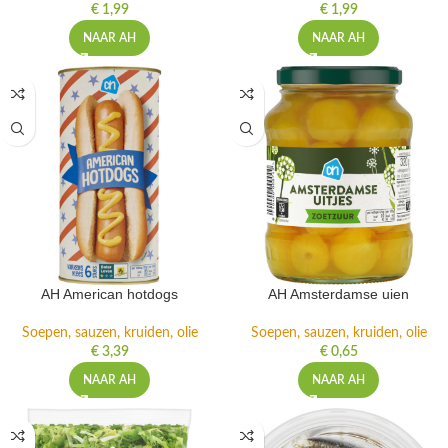
€
1,99
€
1,99
NAAR AH
NAAR AH
AH American hotdogs
AH Amsterdamse uien
Soepen, sauzen, kruiden, olie
Soepen, sauzen, kruiden, olie
€
3,39
€
0,65
NAAR AH
NAAR AH