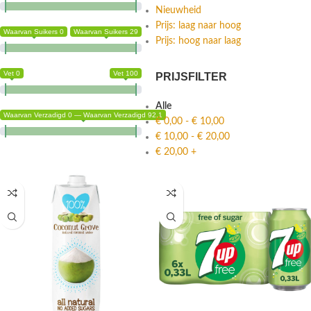
Nieuwheid
Prijs: laag naar hoog
Waarvan Suikers 0
Waarvan Suikers 29
Prijs: hoog naar laag
Vet 0
Vet 100
PRIJSFILTER
Alle
Waarvan Verzadigd 0 — Waarvan Verzadigd 92.1
€
0,00
-
€
10,00
€
10,00
-
€
20,00
€
20,00
+