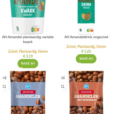
AH Amandel plantaardig variatie
AH Amandeldrink ongezoet
kwark
Zuivel, Plantaardig, Eieren
Zuivel, Plantaardig, Eieren
€
1,65
€
3,19
NAAR AH
NAAR AH