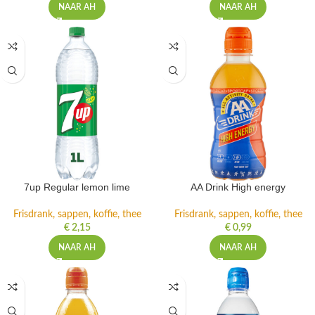
NAAR AH
NAAR AH
7up Regular lemon lime
AA Drink High energy
Frisdrank, sappen, koffie, thee
Frisdrank, sappen, koffie, thee
€
2,15
€
0,99
NAAR AH
NAAR AH