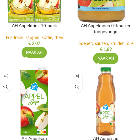
AH Appeldrink 10-pack
AH Appelmoes 0% suiker
toegevoegd
Frisdrank, sappen, koffie, thee
€
2,07
Soepen, sauzen, kruiden, olie
€
1,89
NAAR AH
NAAR AH
AH Appelsap
AH Appelsap