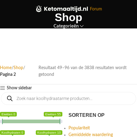
Forum
Shop
Categorieën
Home
Shop
Resultaat 49–96 van de 3838 resultaten wordt
Pagina 2
getoond
Show sidebar
Eiwitten 0
Eiwitten 55
SORTEREN OP
Populariteit
Koolhydraten 0
Koolhydraten 10
Gemiddelde waardering