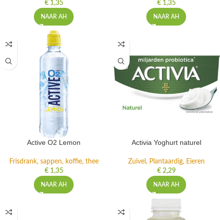
€
1,35
€
1,35
NAAR AH
NAAR AH
Active O2 Lemon
Activia Yoghurt naturel
Frisdrank, sappen, koffie, thee
Zuivel, Plantaardig, Eieren
€
1,35
€
2,29
NAAR AH
NAAR AH