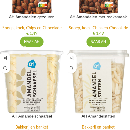
AH Amandelen gezouten
AH Amandelen met rooksmaak
Snoep, koek, Chips en Chocolade
Snoep, koek, Chips en Chocolade
€
1,49
€
1,49
NAAR AH
NAAR AH
AH Amandelschaafsel
AH Amandelstiften
Bakkerij en banket
Bakkerij en banket