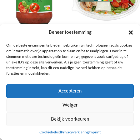
AH Basilicum pastasaus
AH Basis maaltijdsalade gegrilde
Beheer toestemming
kip
Pasta, rijst en wereldkeuken
Om de beste ervaringen te bieden, gebruiken wij technologieën zoals cookies
€
1,59
Salades,Pizza, Maaltijden
om informatie over je apparaat op te slaan en/of te raadplegen. Door in te
€
3,39
NAAR AH
stemmen met deze technologieën kunnen wij gegevens zoals surfgedrag of
NAAR AH
unieke ID's op deze site verwerken. Als je geen toestemming geeft of uw
toestemming intrekt, kan dit een nadelige invloed hebben op bepaalde
functies en mogelijkheden.
Accepteren
Weiger
Bekijk voorkeuren
Cookiebeleid
Privacyverklaring
Imprint
inkel op
Filters