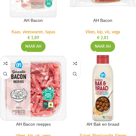
AH Bacon
AH Bacon
Kaas, vleeswaren, tapas
Vlees, kip, vis, vega
€
1,89
€
2,81
NAAR AH
NAAR AH
AH Bacon reepjes
AH Bak en braad