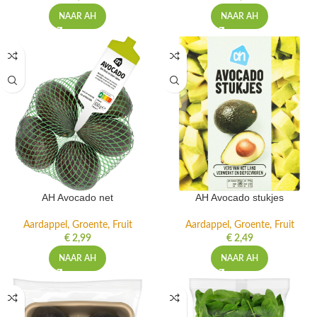
NAAR AH
NAAR AH
AH Avocado net
AH Avocado stukjes
Aardappel, Groente, Fruit
Aardappel, Groente, Fruit
€
2,99
€
2,49
NAAR AH
NAAR AH