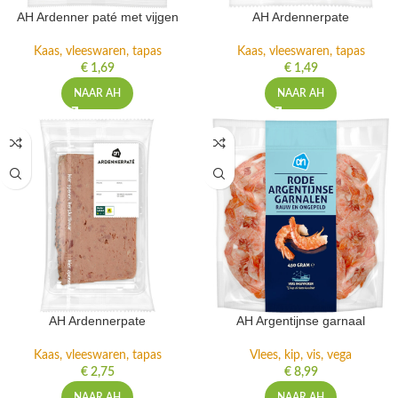
AH Ardenner paté met vijgen
AH Ardennerpate
Kaas, vleeswaren, tapas
Kaas, vleeswaren, tapas
€
1,69
€
1,49
NAAR AH
NAAR AH
AH Ardennerpate
AH Argentijnse garnaal
Kaas, vleeswaren, tapas
Vlees, kip, vis, vega
€
2,75
€
8,99
NAAR AH
NAAR AH