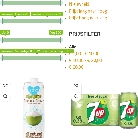
Nieuwheid
Prijs: laag naar hoog
Waarvan Suikers 0
Waarvan Suikers 29
Prijs: hoog naar laag
Vet 0
Vet 100
PRIJSFILTER
Alle
Waarvan Verzadigd 0 — Waarvan Verzadigd 92.1
€
0,00
-
€
10,00
€
10,00
-
€
20,00
€
20,00
+