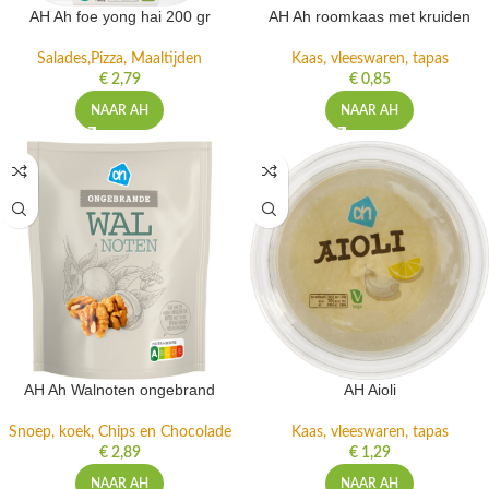
AH Ah foe yong hai 200 gr
AH Ah roomkaas met kruiden
Salades,Pizza, Maaltijden
Kaas, vleeswaren, tapas
€
2,79
€
0,85
NAAR AH
NAAR AH
AH Ah Walnoten ongebrand
AH Aioli
Snoep, koek, Chips en Chocolade
Kaas, vleeswaren, tapas
€
2,89
€
1,29
NAAR AH
NAAR AH