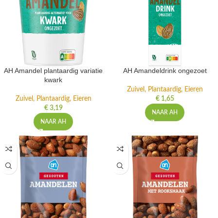
AH Amandel plantaardig variatie
AH Amandeldrink ongezoet
kwark
Zuivel, Plantaardig, Eieren
Zuivel, Plantaardig, Eieren
€
1,65
€
3,19
NAAR AH
NAAR AH