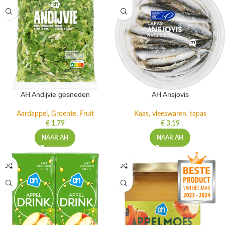
AH Andijvie gesneden
AH Ansjovis
Aardappel, Groente, Fruit
Kaas, vleeswaren, tapas
€
1,79
€
3,19
NAAR AH
NAAR AH