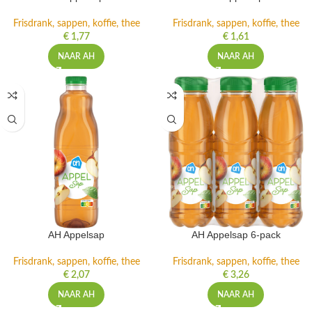
Frisdrank, sappen, koffie, thee
Frisdrank, sappen, koffie, thee
€
1,77
€
1,61
NAAR AH
NAAR AH
AH Appelsap
AH Appelsap 6-pack
Frisdrank, sappen, koffie, thee
Frisdrank, sappen, koffie, thee
€
2,07
€
3,26
NAAR AH
NAAR AH