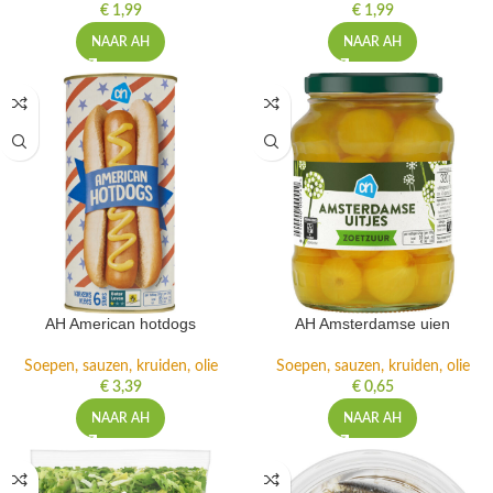
€
1,99
€
1,99
NAAR AH
NAAR AH
AH American hotdogs
AH Amsterdamse uien
Soepen, sauzen, kruiden, olie
Soepen, sauzen, kruiden, olie
€
3,39
€
0,65
NAAR AH
NAAR AH