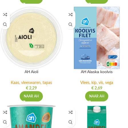
AH Aioli
AH Alaska koolvis
Kaas, vleeswaren, tapas
Vlees, kip, vis, vega
€
2,29
€
2,69
NAAR AH
NAAR AH