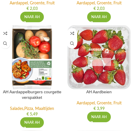
Aardappel, Groente, Fruit
Aardappel, Groente, Fruit
€
2,03
€
2,03
NAAR AH
NAAR AH
AH Aardappelburgers courgette
AH Aardbeien
verspakket
Aardappel, Groente, Fruit
Salades,Pizza, Maaltijden
€
3,99
€
5,49
NAAR AH
NAAR AH