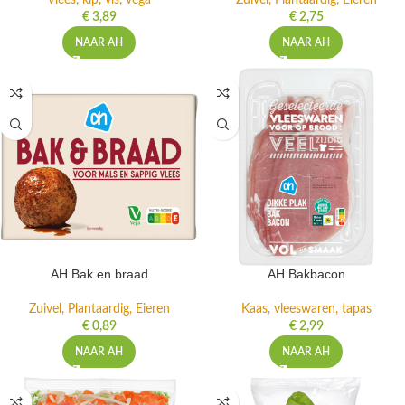
Vlees, kip, vis, vega
Zuivel, Plantaardig, Eieren
€
3,89
€
2,75
NAAR AH
NAAR AH
AH Bak en braad
AH Bakbacon
Zuivel, Plantaardig, Eieren
Kaas, vleeswaren, tapas
€
0,89
€
2,99
NAAR AH
NAAR AH