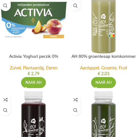
Activia Yoghurt perzik 0%
AH 80% groentesap komkommer
Zuivel, Plantaardig, Eieren
Aardappel, Groente, Fruit
€
2,79
€
2,03
NAAR AH
NAAR AH