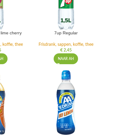
lime cherry
7up Regular
 koffie, thee
Frisdrank, sappen, koffie, thee
5
€
2,45
AH
NAAR AH