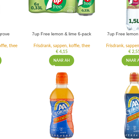
grove
7up Free lemon & lime 6-pack
7up Free lemon 
ffie, thee
Frisdrank, sappen, koffie, thee
Frisdrank, sappen,
€
4,15
€
2,5
NAAR AH
NAAR 