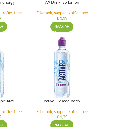
h energy
AA Drink Iso lemon
 koffie, thee
Frisdrank, sappen, koffie, thee
9
€
1,19
AH
NAAR AH
ple kiwi
Active O2 Iced berry
 koffie, thee
Frisdrank, sappen, koffie, thee
5
€
1,35
AH
NAAR AH