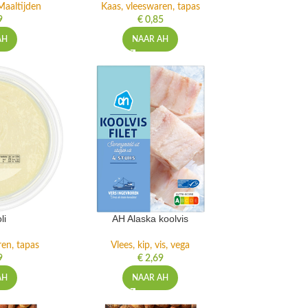
Maaltijden
Kaas, vleeswaren, tapas
9
€
0,85
AH
NAAR AH
li
AH Alaska koolvis
ren, tapas
Vlees, kip, vis, vega
9
€
2,69
AH
NAAR AH