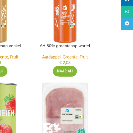
linked
What
Teleg
sap venkel
AH 80% groentesap wortel
ente, Fruit
Aardappel, Groente, Fruit
3
€
2,03
AH
NAAR AH