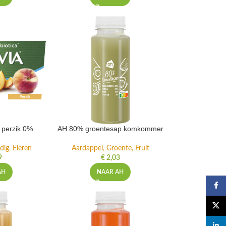
t perzik 0%
AH 80% groentesap komkommer
dig, Eieren
Aardappel, Groente, Fruit
9
€
2,03
AH
NAAR AH
Faceb
X