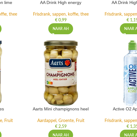
n lime
AA Drink High energy
AA Drink Hig
ffie, thee
Frisdrank, sappen, koffie, thee
Frisdrank, sappen,
€
0,99
€
1,1
NAAR AH
NAAR 
es
Aarts Mini champignons heel
Active O2 Ap
, Fruit
Aardappel, Groente, Fruit
Frisdrank, sappen,
€
2,59
€
1,3
NAAR AH
NAAR 