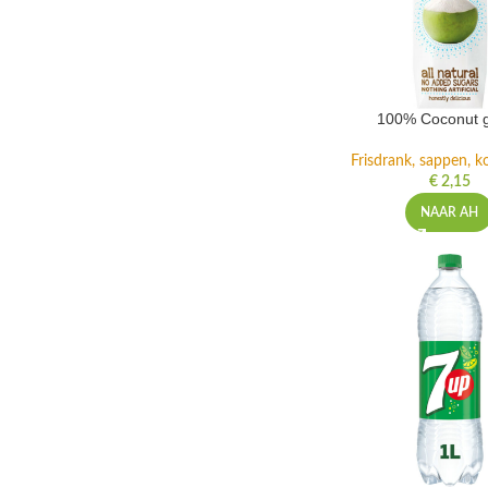
100% Coconut 
Frisdrank, sappen, ko
€
2,15
NAAR AH