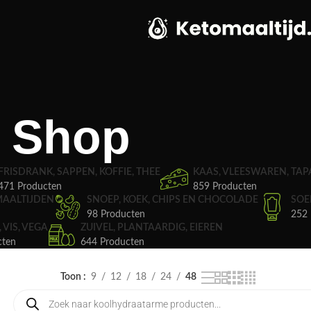
Shop
FRISDRANK, SAPPEN, KOFFIE, THEE
KAAS, VLEESWAREN, TAP
471 Producten
859 Producten
MAALTIJDEN
SNOEP, KOEK, CHIPS EN CHOCOLADE
SOE
98 Producten
252 
, VIS, VEGA
ZUIVEL, PLANTAARDIG, EIEREN
cten
644 Producten
Toon
9
12
18
24
48