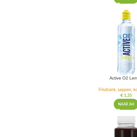
Active O2 Le
Frisdrank, sappen, ko
€
1,35
NAAR AH