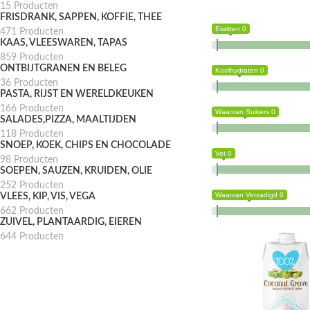
15 Producten
FRISDRANK, SAPPEN, KOFFIE, THEE
Eiwitten 0
471 Producten
KAAS, VLEESWAREN, TAPAS
859 Producten
ONTBIJTGRANEN EN BELEG
Koolhydraten 0
36 Producten
PASTA, RIJST EN WERELDKEUKEN
166 Producten
Waarvan Suikers 0
SALADES,PIZZA, MAALTIJDEN
118 Producten
SNOEP, KOEK, CHIPS EN CHOCOLADE
Vet 0
98 Producten
SOEPEN, SAUZEN, KRUIDEN, OLIE
252 Producten
Waarvan Verzadigd 0
VLEES, KIP, VIS, VEGA
662 Producten
ZUIVEL, PLANTAARDIG, EIEREN
644 Producten