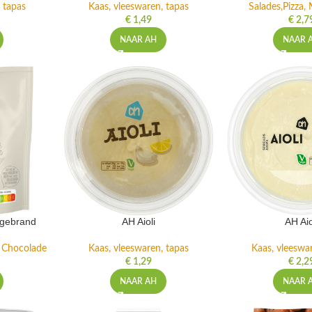
 tapas
Kaas, vleeswaren, tapas
Salades,Pizza, 
€
1,49
€
2,7
NAAR AH
NAAR 
ngebrand
AH Aioli
AH Aio
n Chocolade
Kaas, vleeswaren, tapas
Kaas, vleeswa
€
1,29
€
2,2
NAAR AH
NAAR 