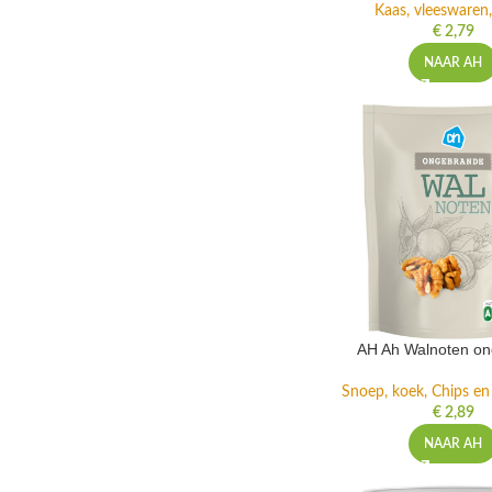
Kaas, vleeswaren,
€
2,79
NAAR AH
AH Ah Walnoten o
Snoep, koek, Chips e
€
2,89
NAAR AH