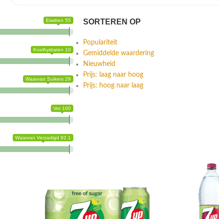
Eiwitten 55
SORTEREN OP
Populariteit
Koolhydraten 10
Gemiddelde waardering
Nieuwheid
Prijs: laag naar hoog
Waarvan Suikers 29
Prijs: hoog naar laag
Vet 100
Waarvan Verzadigd 92.1