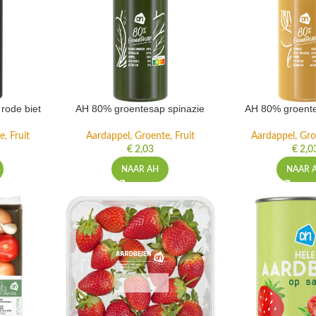
rode biet
AH 80% groentesap spinazie
AH 80% groente
, Fruit
Aardappel, Groente, Fruit
Aardappel, Gro
€
2,03
€
2,0
NAAR AH
NAAR 