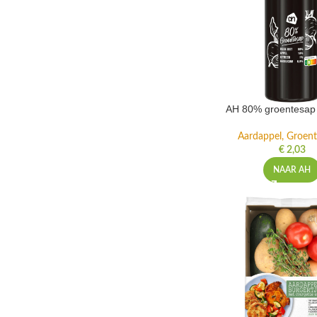
AH 80% groentesap 
Aardappel, Groente
€
2,03
NAAR AH