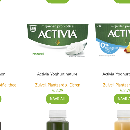
mon
Activia Yoghurt naturel
Activia Yoghur
ffie, thee
Zuivel, Plantaardig, Eieren
Zuivel, Plantaar
€
2,29
€
2,7
NAAR AH
NAAR 