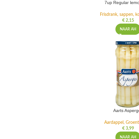
7up Regular lemo
Frisdrank, sappen, ko
€
2,15
NAAR AH
Aarts Asperg
Aardappel, Groente
€
3,99
NAAR AH