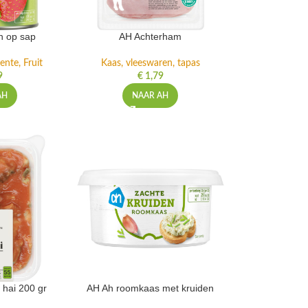
n op sap
AH Achterham
ente, Fruit
Kaas, vleeswaren, tapas
9
€
1,79
AH
NAAR AH
 hai 200 gr
AH Ah roomkaas met kruiden