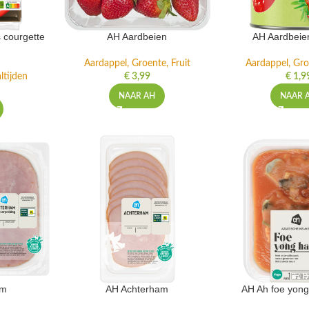
 courgette
AH Aardbeien
AH Aardbeie
Aardappel, Groente, Fruit
Aardappel, Gro
ltijden
€
3,99
€
1,9
NAAR AH
NAAR 
am
AH Achterham
AH Ah foe yong