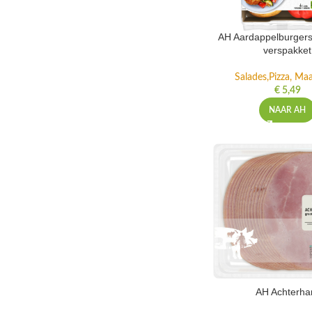
AH Aardappelburgers
verspakket
Salades,Pizza, Maa
€
5,49
NAAR AH
AH Achterh