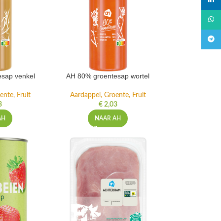
linked
What
Teleg
sap venkel
AH 80% groentesap wortel
ente, Fruit
Aardappel, Groente, Fruit
3
€
2,03
AH
NAAR AH