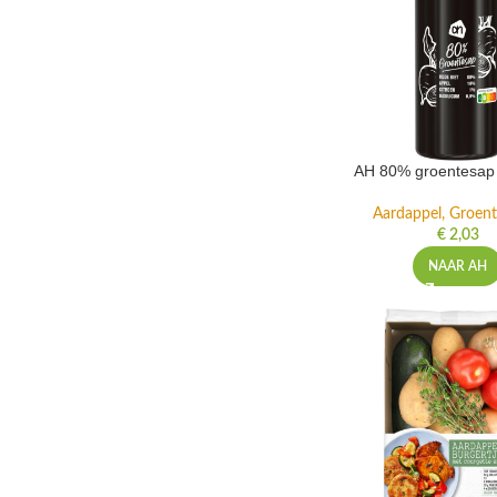
AH 80% groentesap 
Aardappel, Groente
€
2,03
NAAR AH