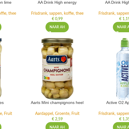
n lime
AA Drink High energy
AA Drink Hig
ffie, thee
Frisdrank, sappen, koffie, thee
Frisdrank, sappen,
€
0,99
€
1,1
NAAR AH
NAAR 
es
Aarts Mini champignons heel
Active O2 Ap
, Fruit
Aardappel, Groente, Fruit
Frisdrank, sappen,
€
2,59
€
1,3
NAAR AH
NAAR 