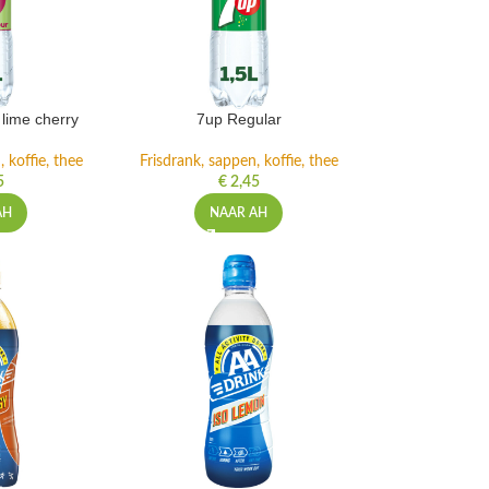
lime cherry
7up Regular
 koffie, thee
Frisdrank, sappen, koffie, thee
5
€
2,45
AH
NAAR AH