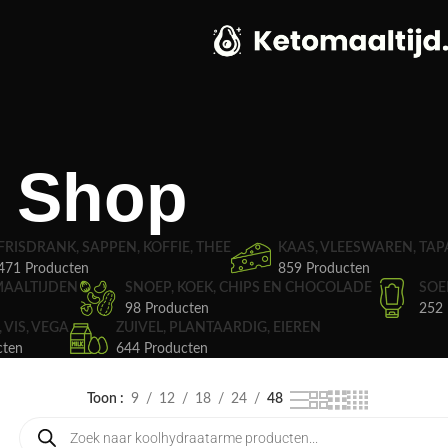
Shop
FRISDRANK, SAPPEN, KOFFIE, THEE
KAAS, VLEESWAREN, TAP
471 Producten
859 Producten
MAALTIJDEN
SNOEP, KOEK, CHIPS EN CHOCOLADE
SOE
98 Producten
252 
, VIS, VEGA
ZUIVEL, PLANTAARDIG, EIEREN
cten
644 Producten
Toon
9
12
18
24
48