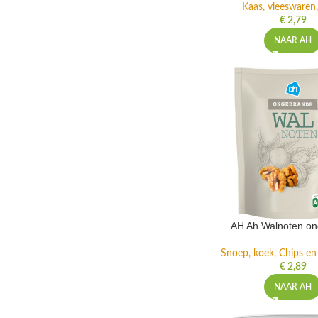
Kaas, vleeswaren,
€
2,79
NAAR AH
AH Ah Walnoten o
Snoep, koek, Chips e
€
2,89
NAAR AH