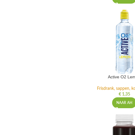
Active O2 Le
Frisdrank, sappen, ko
€
1,35
NAAR AH