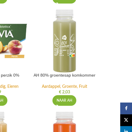
t perzik 0%
AH 80% groentesap komkommer
dig, Eieren
Aardappel, Groente, Fruit
9
€
2,03
AH
NAAR AH
Faceb
X