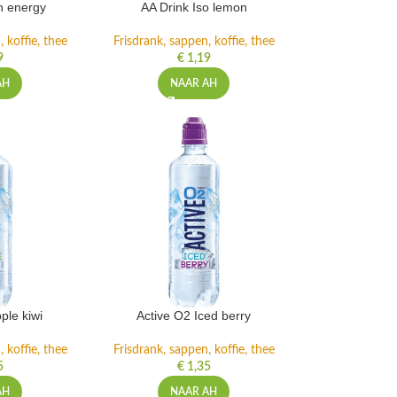
h energy
AA Drink Iso lemon
 koffie, thee
Frisdrank, sappen, koffie, thee
9
€
1,19
AH
NAAR AH
ple kiwi
Active O2 Iced berry
 koffie, thee
Frisdrank, sappen, koffie, thee
5
€
1,35
AH
NAAR AH