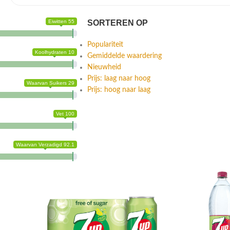
Eiwitten 55
SORTEREN OP
Populariteit
Koolhydraten 10
Gemiddelde waardering
Nieuwheid
Prijs: laag naar hoog
Waarvan Suikers 29
Prijs: hoog naar laag
Vet 100
Waarvan Verzadigd 92.1