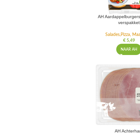
AH Aardappelburgers
verspakket
Salades,Pizza, Maa
€
5,49
NAAR AH
AH Achterh