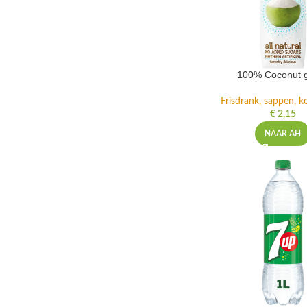
100% Coconut 
Frisdrank, sappen, ko
€
2,15
NAAR AH