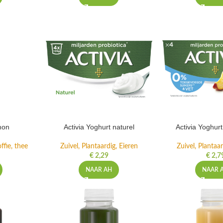
mon
Activia Yoghurt naturel
Activia Yoghur
ffie, thee
Zuivel, Plantaardig, Eieren
Zuivel, Plantaar
€
2,29
€
2,7
NAAR AH
NAAR 