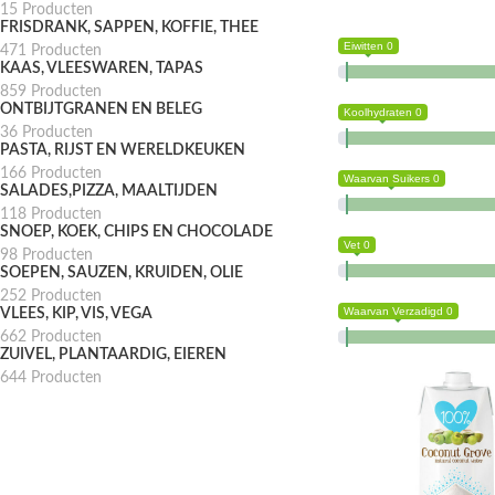
15 Producten
FRISDRANK, SAPPEN, KOFFIE, THEE
Eiwitten 0
471 Producten
KAAS, VLEESWAREN, TAPAS
859 Producten
ONTBIJTGRANEN EN BELEG
Koolhydraten 0
36 Producten
PASTA, RIJST EN WERELDKEUKEN
166 Producten
Waarvan Suikers 0
SALADES,PIZZA, MAALTIJDEN
118 Producten
SNOEP, KOEK, CHIPS EN CHOCOLADE
Vet 0
98 Producten
SOEPEN, SAUZEN, KRUIDEN, OLIE
252 Producten
Waarvan Verzadigd 0
VLEES, KIP, VIS, VEGA
662 Producten
ZUIVEL, PLANTAARDIG, EIEREN
644 Producten