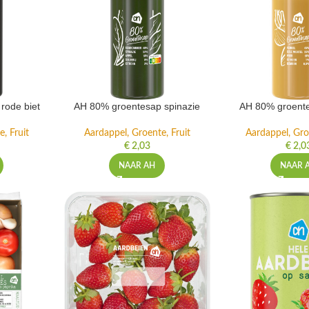
rode biet
AH 80% groentesap spinazie
AH 80% groente
, Fruit
Aardappel, Groente, Fruit
Aardappel, Gro
€
2,03
€
2,0
NAAR AH
NAAR 