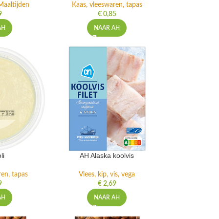
Maaltijden
Kaas, vleeswaren, tapas
9
€
0,85
AH
NAAR AH
li
AH Alaska koolvis
ren, tapas
Vlees, kip, vis, vega
9
€
2,69
AH
NAAR AH