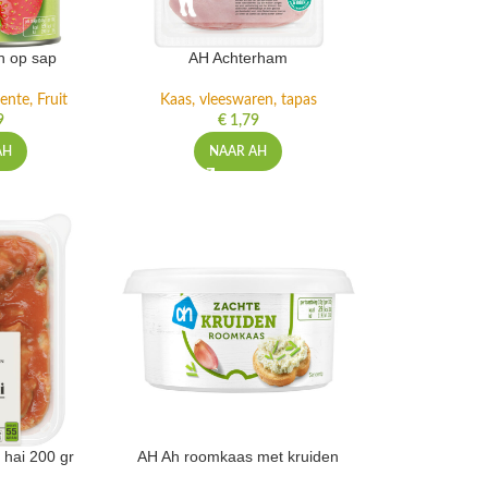
n op sap
AH Achterham
ente, Fruit
Kaas, vleeswaren, tapas
9
€
1,79
AH
NAAR AH
 hai 200 gr
AH Ah roomkaas met kruiden