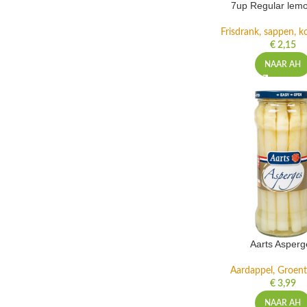
7up Regular lemo
Frisdrank, sappen, ko
€
2,15
NAAR AH
Aarts Asperg
Aardappel, Groente
€
3,99
NAAR AH