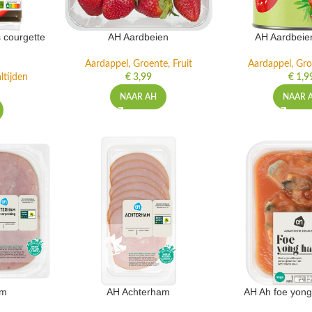
 courgette
AH Aardbeien
AH Aardbeie
Aardappel, Groente, Fruit
Aardappel, Gro
ltijden
€
3,99
€
1,9
NAAR AH
NAAR 
am
AH Achterham
AH Ah foe yong