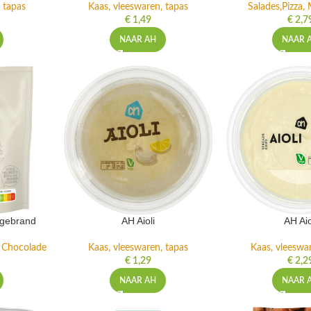
 tapas
Kaas, vleeswaren, tapas
Salades,Pizza, 
€
1,49
€
2,7
NAAR AH
NAAR 
ngebrand
AH Aioli
AH Aio
n Chocolade
Kaas, vleeswaren, tapas
Kaas, vleeswa
€
1,29
€
2,2
NAAR AH
NAAR 