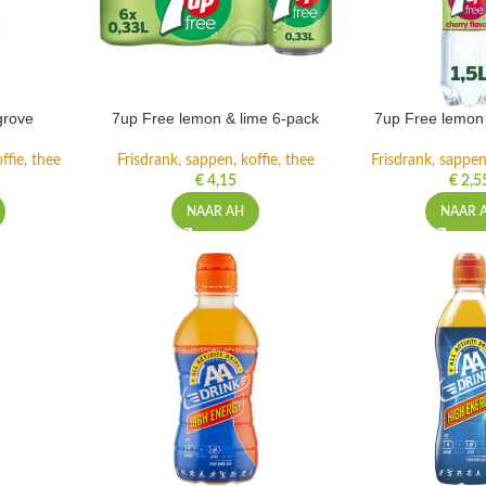
grove
7up Free lemon & lime 6-pack
7up Free lemon 
ffie, thee
Frisdrank, sappen, koffie, thee
Frisdrank, sappen,
€
4,15
€
2,5
NAAR AH
NAAR 